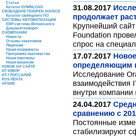
Статьи
31.08.2017
Иссле
Каталог DOWNLOAD
СВОБОДНОЕ ПО/OPEN SOURCE
продолжает рас
Каталог свободного ПО
СИСТЕМЫ АВТОМАТИЗАЦИИ
Крупнейший сайт 
ERP-система iRenaissance
Документооборот
О КОМПАНИИ
Foundation прове
Новости
Отзывы заказчиков
спрос на специал
Лицензии
Наши координаты
Программа партнерства
17.07.2017
Новое
Наши партнеры
Наши вакансии
определяющим п
НОВОЕ НА САЙТЕ
ИТ-ЮМОР
Исследование Ora
ИТ-ГЛОССАРИЙ
RSS-ЛЕНТА
взаимодействия I
АРХИВ
внутри компании 
24.04.2017
Средн
сравнению с 201
Постоянные измен
стабилизируют сф