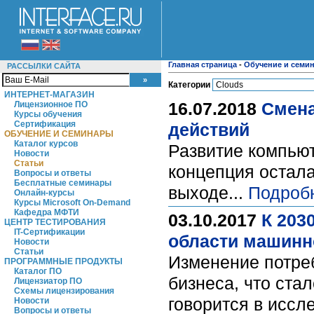
Главная страница
-
Обучение и семи
РАССЫЛКИ САЙТА
Категории
ИНТЕРНЕТ-МАГАЗИН
16.07.2018
Смена
Лицензионное ПО
Курсы обучения
Сертификация
действий
ОБУЧЕНИЕ И СЕМИНАРЫ
Каталог курсов
Развитие компьют
Новости
Статьи
концепция остал
Вопросы и ответы
Бесплатные семинары
выходе...
Подроб
Онлайн-курсы
Курсы Microsoft On-Demand
Кафедра МФТИ
03.10.2017
К 203
ЦЕНТР ТЕСТИРОВАНИЯ
IT-Сертификации
области машинн
Новости
Статьи
Изменение потре
ПРОГРАММНЫЕ ПРОДУКТЫ
Каталог ПО
бизнеса, что ста
Лицензиатор ПО
Схемы лицензирования
говорится в исс
Новости
Вопросы и ответы