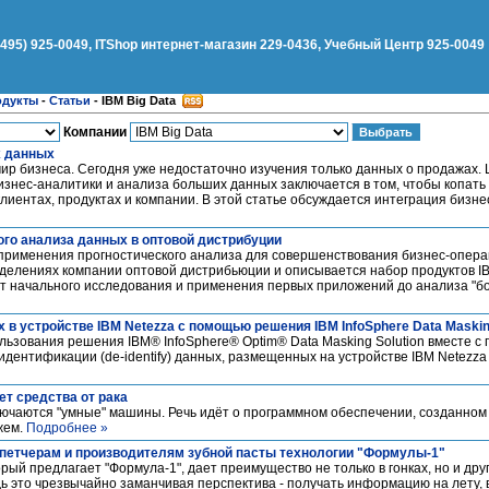
(495) 925-0049, ITShop интернет-магазин 229-0436, Учебный Центр 925-0049
одукты
-
Статьи
-
IBM Big Data
Компании
х данных
ир бизнеса. Сегодня уже недостаточно изучения только данных о продажах.
знес-аналитики и анализа больших данных заключается в том, чтобы копать 
 о клиентах, продуктах и компании. В этой статье обсуждается интеграция бизн
го анализа данных в оптовой дистрибуции
 применения прогностического анализа для совершенствования бизнес-опера
елениях компании оптовой дистрибьюции и описывается набор продуктов I
т начального исследования и применения первых приложений до анализа "б
в устройстве IBM Netezza с помощью решения IBM InfoSphere Data Masking
льзования решения IBM® InfoSphere® Optim® Data Masking Solution вместе с 
е-идентификации (de-identify) данных, размещенных на устройстве IBM Netezz
т средства от рака
лючаются "умные" машины. Речь идёт о программном обеспечении, созданном
жем.
Подробнее »
петчерам и производителям зубной пасты технологии "Формулы-1"
й предлагает "Формула-1", дает преимущество не только в гонках, но и друг
ь это чрезвычайно заманчивая перспектива - получать информацию на лету,