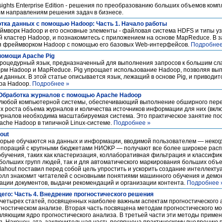
sights Enterprise Edition - решения по преобразованию больших объемов ком
м направлениям решения задач в бизнесе.
тка данных с помощью Hadoop: Часть 1. Начало работы
ймворк Hadoop и его основные элементы - файловая система HDFS и типы узл
й кластер Hadoop, и познакомитесь с приложением на основе MapReduce. В з
ия фреймворком Hadoop с помощью его базовых Web-интерфейсов.
Подробнее
помощи Apache Pig
 процедурный язык, предназначенный для выполнения запросов к большим с
рм Hadoop и MapReduce. Pig упрощает использование Hadoop, позволяя вы
данных. В этой статье описывается язык, лежащий в основе Pig, и приводит
ера Hadoop.
Подробнее »
 Обработка журналов с помощью Apache Hadoop
любой компьютерной системы, обеспечивающий выполнение обширного переч
х роста объема журналов и количества источников информации для них (вкл
урналов необходима масштабируемая система. Это практическое занятие по
ache Hadoop в типичной Linux-системе.
Подробнее »
out
орые обучаются на данных и информации, вводимой пользователем ― некогд
орпораций с крупными бюджетами НИОКР ― получают все более широкое рас
бучения, таких как кластеризация, коллаборативная фильтрация и классифи
больших групп людей, так и для автоматического маркирования больших объ
 Mahout поставил перед собой цель упростить и ускорить создание интеллект
олл знакомит читателей с основными понятиями машинного обучения и демон
ации документов, выдачи рекомендаций и организации контента.
Подробнее 
его: Часть 4. Внедрение прогностического решения
 четырех статей, посвященных наиболее важным аспектам прогностического а
гностическом анализе. Вторая часть посвящена методам прогностического м
вляющим ядро прогностического анализа. В третьей части эти методы приме