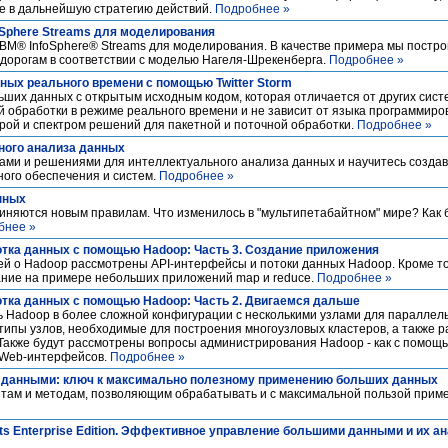
е в дальнейшую стратегию действий.
Подробнее »
oSphere Streams для моделирования
ь IBM® InfoSphere® Streams для моделирования. В качестве примера мы пост
дорогам в соответствии с моделью Нагеля-Шрекенберга.
Подробнее »
ных реального времени с помощью Twitter Storm
ьших данных с открытым исходным кодом, которая отличается от других систе
 обработки в режиме реального времени и не зависит от языка программиров
турой и спектром решений для пакетной и поточной обработки.
Подробнее »
ного анализа данных
ами и решениями для интеллектуального анализа данных и научитесь создав
ого обеспечения и систем.
Подробнее »
нных
няются новым правилам. Что изменилось в "мультипетабайтном" мире? Как
бнее »
тка данных с помощью Hadoop: Часть 3. Создание приложения
ей о Hadoop рассмотрены API-интерфейсы и потоки данных Hadoop. Кроме то
ние на примере небольших приложений map и reduce.
Подробнее »
тка данных с помощью Hadoop: Часть 2. Двигаемся дальше
ь Hadoop в более сложной конфигурации с несколькими узлами для параллел
типы узлов, необходимые для построения многоузловых кластеров, а также 
Также будут рассмотрены вопросы администрирования Hadoop - как с помощ
ю Web-интерфейсов.
Подробнее »
 данными: ключ к максимально полезному применению больших данных
там и методам, позволяющим обрабатывать и с максимальной пользой прим
ghts Enterprise Edition. Эффективное управление большими данными и их а