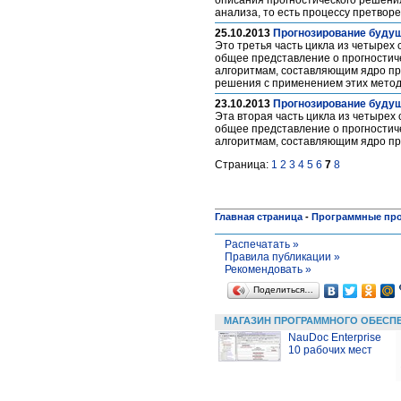
описания прогностического решения
анализа, то есть процессу претвор
25.10.2013
Прогнозирование будущ
Это третья часть цикла из четырех
общее представление о прогностич
алгоритмам, составляющим ядро прог
решения с применением этих мето
23.10.2013
Прогнозирование будущ
Эта вторая часть цикла из четырех
общее представление о прогностич
алгоритмам, составляющим ядро пр
Страница:
1
2
3
4
5
6
7
8
Главная страница
-
Программные пр
Распечатать »
Правила публикации »
Рекомендовать »
Поделиться…
МАГАЗИН ПРОГРАММНОГО ОБЕСП
NauDoc Enterprise
10 рабочих мест