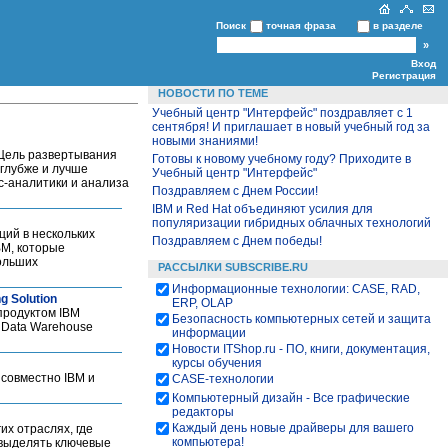
Поиск
точная фраза
в разделе
Вход
Регистрация
НОВОСТИ ПО ТЕМЕ
Учебный центр "Интерфейс" поздравляет с 1
сентября! И приглашает в новый учебный год за
новыми знаниями!
 Цель развертывания
Готовы к новому учебному году? Приходите в
глубже и лучше
Учебный центр "Интерфейс"
ес-аналитики и анализа
Поздравляем с Днем России!
IBM и Red Hat объединяют усилия для
популяризации гибридных облачных технологий
ций в нескольких
Поздравляем с Днем победы!
BM, которые
ольших
РАССЫЛКИ SUBSCRIBE.RU
Информационные технологии: CASE, RAD,
 Solution
ERP, OLAP
продуктом IBM
Безопасность компьютерных сетей и защита
a Data Warehouse
информации
Новости ITShop.ru - ПО, книги, документация,
курсы обучения
 совместно IBM и
CASE-технологии
Компьютерный дизайн - Все графические
редакторы
Каждый день новые драйверы для вашего
их отраслях, где
компьютера!
 выделять ключевые