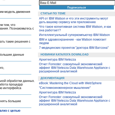
роим модель движения
СТАТЬИ ПО ТЕМЕ
API от IBM Watson и что эти инструменты могут
дать вашему сервису или приложению
м тем, что
Что такое когнитивная система IBM Watson, и как
ания. Познакомьтесь с
она работает?
Интеллектуальный суперкомпьютер IBM Watson
IBM и здравоохранение - как Watson помогает
ать такие решения с
людям
7 медицинских проектов "доктора IBM Ватсона"
 большие данные
НОВИНКИ КАТАЛОГА DOWNLOAD
Архитектура IBM Netezza
Отчет Forrester: совокупный экономический
го,
эффект IBM Netezza Data Warehouse Appliance с
расширенной аналитикой
ДОКУМЕНТАЦИЯ
ьной обработки данных.
eBook: Mastering the Cloud with WebSphere
работа процедур
"Системноинженерное мышление"
ью интерфейса
Архитектура IBM Netezza
Отчет Forrester: совокупный экономический
эффект IBM Netezza Data Warehouse Appliance с
енять большие
расширенной аналитикой
нализ с целью