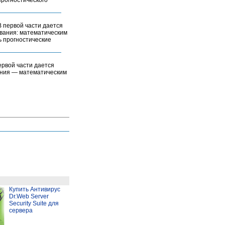
прогностического
В первой части дается
ования: математическим
ь прогностические
ервой части дается
ания ― математическим
Купить Антивирус
Dr.Web Server
Security Suite для
сервера