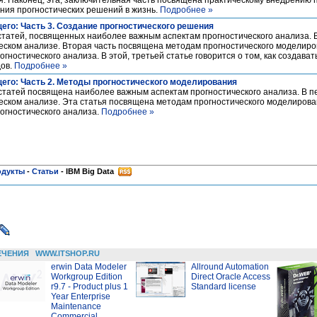
. Наконец, эта, заключительная часть посвящена практическому внедрению 
ения прогностических решений в жизнь.
Подробнее »
его: Часть 3. Создание прогностического решения
 статей, посвященных наиболее важным аспектам прогностического анализа. 
еском анализе. Вторая часть посвящена методам прогностического моделир
ностического анализа. В этой, третьей статье говорится о том, как создават
дов.
Подробнее »
его: Часть 2. Методы прогностического моделирования
 статей посвящена наиболее важным аспектам прогностического анализа. В п
еском анализе. Эта статья посвящена методам прогностического моделиров
огностического анализа.
Подробнее »
одукты
-
Статьи
-
IBM Big Data
ЕЧЕНИЯ
WWW.ITSHOP.RU
erwin Data Modeler
Allround Automation
Workgroup Edition
Direct Oracle Access
r9.7 - Product plus 1
Standard license
Year Enterprise
Maintenance
Commercial