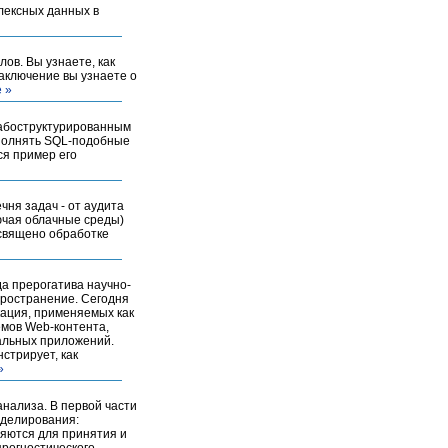
плексных данных в
ов. Вы узнаете, как
аключение вы узнаете о
 »
лабоструктурированным
полнять SQL-подобные
ся пример его
ня задач - от аудита
ючая облачные среды)
священо обработке
а прерогатива научно-
пространение. Сегодня
кация, применяемых как
емов Web-контента,
уальных приложений.
стрирует, как
»
нализа. В первой части
оделирования:
няются для принятия и