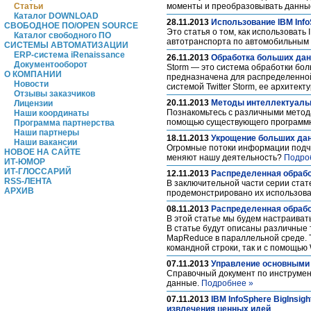
Статьи
моменты и преобразовывать данны
Каталог DOWNLOAD
28.11.2013
Использование IBM Inf
СВОБОДНОЕ ПО/OPEN SOURCE
Это статья о том, как использоват
Каталог свободного ПО
автотранспорта по автомобильным 
СИСТЕМЫ АВТОМАТИЗАЦИИ
ERP-система iRenaissance
26.11.2013
Обработка больших дан
Документооборот
Storm ― это система обработки бол
О КОМПАНИИ
предназначена для распределенной
Новости
системой Twitter Storm, ее архитек
Отзывы заказчиков
20.11.2013
Методы интеллектуаль
Лицензии
Познакомьтесь с различными метод
Наши координаты
помощью существующего программн
Программа партнерства
Наши партнеры
18.11.2013
Укрощение больших да
Наши вакансии
Огромные потоки информации подчи
НОВОЕ НА САЙТЕ
меняют нашу деятельность?
Подро
ИТ-ЮМОР
ИТ-ГЛОССАРИЙ
12.11.2013
Распределенная обрабо
RSS-ЛЕНТА
В заключительной части серии стат
АРХИВ
продемонстрировано их использова
08.11.2013
Распределенная обрабо
В этой статье мы будем настраиват
В статье будут описаны различные 
MapReduce в параллельной среде. 
командной строки, так и с помощь
07.11.2013
Управление основными
Справочный документ по инструмен
данные.
Подробнее »
07.11.2013
IBM InfoSphere BigInsi
извлечения ценных идей