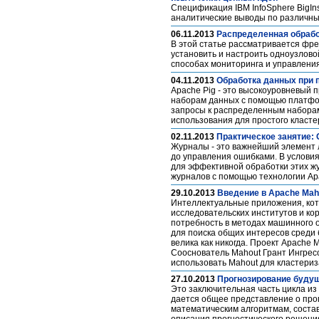
Спецификация IBM InfoSphere BigIn
аналитические выводы по различны
06.11.2013
Распределенная обрабо
В этой статье рассматривается фре
установить и настроить одноузлово
способах мониторинга и управлен
04.11.2013
Обработка данных при 
Apache Pig - это высокоуровневый
наборам данных с помощью платфо
запросы к распределенным наборам 
использования для простого класт
02.11.2013
Практическое занятие:
Журналы - это важнейший элемент 
до управления ошибками. В условия
для эффективной обработки этих ж
журналов с помощью технологии Ap
29.10.2013
Введение в Apache Mah
Интеллектуальные приложения, кот
исследовательских институтов и к
потребность в методах машинного о
для поиска общих интересов среди 
велика как никогда. Проект Apache
Сооснователь Mahout Грант Ингрес
использовать Mahout для кластериз
27.10.2013
Прогнозирование будущ
Это заключительная часть цикла из
дается общее представление о про
математическим алгоритмам, соста