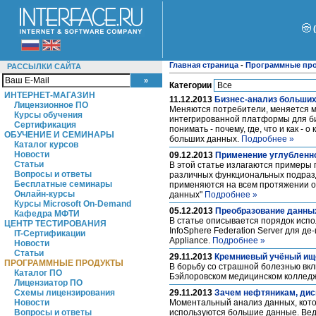
Главная страница
-
Программные пр
РАССЫЛКИ САЙТА
Категории
ИНТЕРНЕТ-МАГАЗИН
11.12.2013
Бизнес-анализ больши
Лицензионное ПО
Меняются потребители, меняется м
Курсы обучения
интегрированной платформы для би
Сертификация
понимать - почему, где, что и как -
ОБУЧЕНИЕ И СЕМИНАРЫ
больших данных.
Подробнее »
Каталог курсов
Новости
09.12.2013
Применение углубленно
Статьи
В этой статье излагаются примеры
Вопросы и ответы
различных функциональных подразд
Бесплатные семинары
применяются на всем протяжении о
Онлайн-курсы
данных"
Подробнее »
Курсы Microsoft On-Demand
05.12.2013
Преобразование данных 
Кафедра МФТИ
В статье описывается порядок испо
ЦЕНТР ТЕСТИРОВАНИЯ
InfoSphere Federation Server для д
IT-Сертификации
Appliance.
Подробнее »
Новости
Статьи
29.11.2013
Кремниевый учёный ище
ПРОГРАММНЫЕ ПРОДУКТЫ
В борьбу со страшной болезнью вк
Каталог ПО
Бэйлоровском медицинском коллед
Лицензиатор ПО
Схемы лицензирования
29.11.2013
Зачем нефтяникам, дис
Новости
Моментальный анализ данных, которы
Вопросы и ответы
используются большие данные. Вед