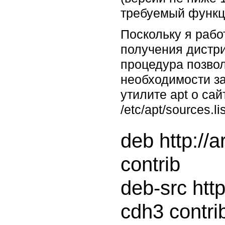
требуемый функци
Поскольку я рабо
получения дистри
процедура позвол
необходимости за
утилите apt о са
/etc/apt/sources.l
deb http://
contrib

deb-src htt