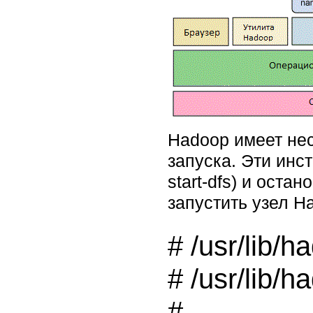
Hadoop имеет не
запуска. Эти инс
start-dfs) и оста
запустить узел H
# /usr/lib/h
# /usr/lib/h