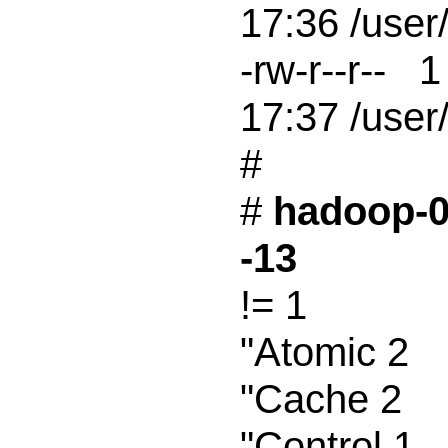
17:36 /user/
-rw-r--r--  
17:37 /user/
#  

# 
hadoop-0.
-13
!= 1

"Atomic 2

"Cache 2

"Control 1
