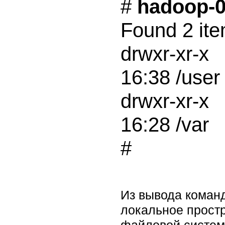
# 
hadoop-0.
Found 2 ite
drwxr-xr-x  
16:38 /user

drwxr-xr-x  
16:28 /var

Из вывода команд
локальное простр
файловой системы