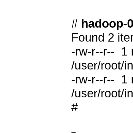
# 
hadoop-0.
Found 2 ite
-rw-r--r-- 
/user/root/i
-rw-r--r-- 
/user/root/i