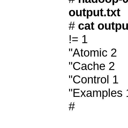
output.txt
# 
cat output
!= 1

"Atomic 2

"Cache 2

"Control 1

"Examples 1