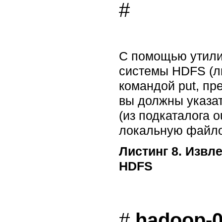
С помощью утили
системы HDFS (ли
командой put, пр
вы должны указа
(из подкаталога o
локальную файлов
Листинг 8. Изв
HDFS
# 
hadoop-0.