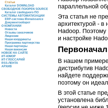
Статьи
параллельной об
Каталог DOWNLOAD
СВОБОДНОЕ ПО/OPEN SOURCE
Каталог свободного ПО
Эта статья не пр
СИСТЕМЫ АВТОМАТИЗАЦИИ
ERP-система iRenaissance
архитектурой - в
Документооборот
О КОМПАНИИ
Hadoop. Поэтому 
Новости
Отзывы заказчиков
Лицензии
и настройке Hado
Наши координаты
Программа партнерства
Наши партнеры
Первоначал
Наши вакансии
НОВОЕ НА САЙТЕ
ИТ-ЮМОР
В нашем примере
ИТ-ГЛОССАРИЙ
RSS-ЛЕНТА
дистрибутив Hado
АРХИВ
найдете поддержк
поэтому он идеа
В этой статье пр
установлена библ
(версии не ниже 