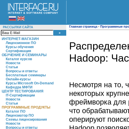
Главная страница
-
Программные пр
РАССЫЛКИ САЙТА
ИНТЕРНЕТ-МАГАЗИН
Распределе
Лицензионное ПО
Курсы обучения
Сертификация
Hadoop: Час
ОБУЧЕНИЕ И СЕМИНАРЫ
Каталог курсов
Новости
Статьи
Вопросы и ответы
Бесплатные семинары
Онлайн-курсы
Несмотря на то, 
Курсы Microsoft On-Demand
Кафедра МФТИ
некоторых крупне
ЦЕНТР ТЕСТИРОВАНИЯ
IT-Сертификации
Новости
фреймворка для 
Статьи
ПРОГРАММНЫЕ ПРОДУКТЫ
что обрабатывают
Каталог ПО
Лицензиатор ПО
оперируют поиск
Схемы лицензирования
Новости
Hadoop позволяе
Вопросы и ответы