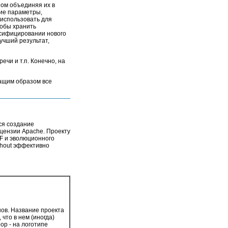
зом объединяя их в
кие параметры,
 использовать для
тобы хранить
ассифицировании нового
учший результат,
ечи и т.п. Конечно, на
жащим образом все
ся создание
цензии Apache. Проекту
CF и эволюционного
ahout эффективно
нов. Название проекта
 что в нем (иногда)
op - на логотипе