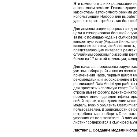
Эти компоненты и их реализации п
автономном режиме. Рекомендации р
как системы автономного режима до
использующий Hadoop для выработк
удовлетворить требования большой
Для демонстрации процесса создан
цели я сгенерировал большой случ
Taste) с помощью кода из cf.wikiped
конкретную тему (Авраам Линкольн)
заключается в том, чтобы показать,
представляющим интерес в рамках э
случайным образом присвоили рейти
более из 17 статей коллекции, со
Для начала я продемонстрирую, ка
учетом набора рейтингов из recomme
применения Taste, первым шагом бу
рекомендации, и их сохранение в D
реализаций DataModel для работы 
для простоты использую класс File
строка имеет форму: идентификато
предпочтение - где идентификатор
собой строки, а предпочтение мож
модель, нужно объявить UserSimilari
пользователей. В зависимости от ре
потребоваться сообщить Taste, как
указания от пользователя. В листин
листинг содержится в cf.wikipedia.
Листинг 1. Создание модели и оп