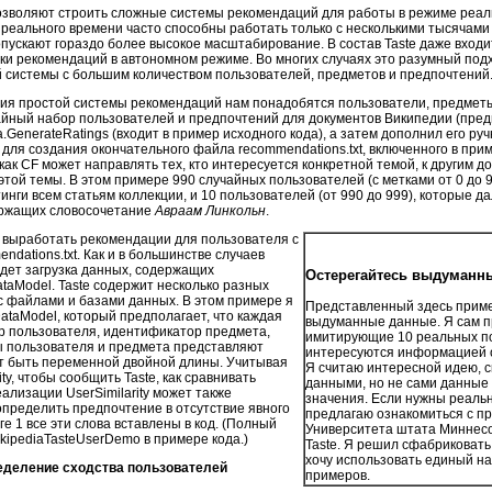
озволяют строить сложные системы рекомендаций для работы в режиме реал
еального времени часто способны работать только с несколькими тысячами 
пускают гораздо более высокое масштабирование. В состав Taste даже входи
и рекомендаций в автономном режиме. Во многих случаях это разумный подх
 системы с большим количеством пользователей, предметов и предпочтений
ия простой системы рекомендаций нам понадобятся пользователи, предметы 
айный набор пользователей и предпочтений для документов Википедии (пред
ia.GenerateRatings (входит в пример исходного кода), а затем дополнил его р
 для создания окончательного файла recommendations.txt, включенного в при
 как CF может направлять тех, кто интересуется конкретной темой, к другим д
той темы. В этом примере 990 случайных пользователей (с метками от 0 до 9
нги всем статьям коллекции, и 10 пользователей (от 990 до 999), которые д
держащих словосочетание
Авраам Линкольн
.
к выработать рекомендации для пользователя с
ndations.txt. Как и в большинстве случаев
дет загрузка данных, содержащих
Остерегайтесь выдуманн
ataModel. Taste содержит несколько разных
с файлами и базами данных. В этом примере я
Представленный здесь приме
DataModel, который предполагает, что каждая
выдуманные данные. Я сам п
р пользователя, идентификатор предмета,
имитирующие 10 реальных п
ы пользователя и предмета представляют
интересуются информацией 
ет быть переменной двойной длины. Учитывая
Я считаю интересной идею, 
ty, чтобы сообщить Taste, как сравнивать
данными, но не сами данные
ализации UserSimilarity может также
значения. Если нужны реаль
 определить предпочтение в отсутствие явного
предлагаю ознакомиться с п
ге 1 все эти слова вставлены в код. (Полный
Университета штата Миннесо
WikipediaTasteUserDemo в примере кода.)
Taste. Я решил сфабриковать
хочу использовать единый на
ределение сходства пользователей
примеров.