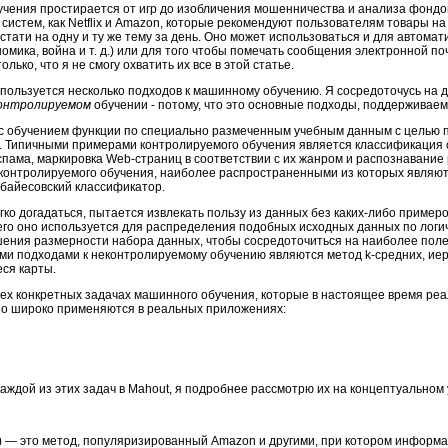
чения простирается от игр до изобличения мошенничества и анализа фондо
 систем, как Netflix и Amazon, которые рекомендуют пользователям товары н
стати на одну и ту же тему за день. Оно может использоваться и для автома
омика, война и т. д.) или для того чтобы помечать сообщения электронной по
ько, что я не смогу охватить их все в этой статье.
пользуется несколько подходов к машинному обучению. Я сосредоточусь на 
онтролируемом
обучении - потому, что это основные подходы, поддерживае
с обучением функции по специально размеченным учебным данным с целью 
. Типичными примерами контролируемого обучения является классификация
пама, маркировка Web-страниц в соответствии с их жанром и распознавание 
контролируемого обучения, наиболее распространенными из которых являют
 байесовский классификатор.
гко догадаться, пытается извлекать пользу из данных без каких-либо пример
го оно используется для распределения подобных исходных данных по логич
шения размерности набора данных, чтобы сосредоточиться на наиболее поле
ми подходами к неконтролируемому обучению являются метод k-средних, ие
ся карты.
трех конкретных задачах машинного обучения, которые в настоящее время реа
ьно широко применяются в реальных приложениях:
аждой из этих задач в Mahout, я подробнее рассмотрю их на концептуальном 
) ― это метод, популяризированный Amazon и другими, при котором информа