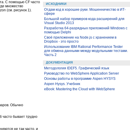
йта. С помощью CF часто
ИСХОДНИКИ
 где множество
Отдам код в хорошие руки. Мошенничество в ИТ-
n (см. рисунок 1).
сфере
Большой набор примеров кода расширений для
Visual Studio 2013
Разработка 64-разрядных приложений Windows с
помощью Delphi
Своё приложение на Node.js с хранением в
Dropbox - это просто
Использование IBM Rational Performance Tester
для обмена данными между модульными тестами.
Часть 2
ДОКУМЕНТАЦИЯ
Методология IDEF5. Графический язык
Руководство по WebSphere Application Server
Основы работы в программе Aspen HYSYS
Aspen Hysys. Учебник
eBook: Mastering the Cloud with WebSphere
варов. Обычно
б часто бывает трудно
яются не так часто, и