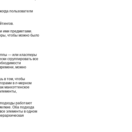
когда пользователи
йтингов.
ми ими предметами.
еры, чтобы можно было
руппы ― или
кластеры
ески сгруппировать все
еобходимости
 времени, можно
ь в том, чтобы
кторами в
n
-мерном
как манхэттенское
 элементы,
е подходы работают
мелкие. Оба подхода
все элементы в одном
 иерархическая