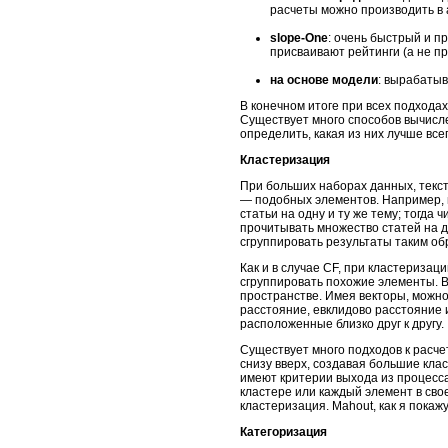
расчеты можно производить в
slope-One
: очень быстрый и п
присваивают рейтинги (а не пр
на основе модели
: вырабатыв
В конечном итоге при всех подход
Существует много способов вычисл
определить, какая из них лучше все
Кластеризация
При больших наборах данных, текст
― подобных элементов. Например, и
статьи на одну и ту же тему; тогда
прочитывать множество статей на 
сгруппировать результаты таким об
Как и в случае CF, при кластериза
сгруппировать похожие элементы. 
пространстве. Имея векторы, можно
расстояние, евклидово расстояние 
расположенные близко друг к другу.
Существует много подходов к расч
снизу вверх, создавая большие кла
имеют критерии выхода из процесс
кластере или каждый элемент в сво
кластеризация. Mahout, как я покаж
Категоризация