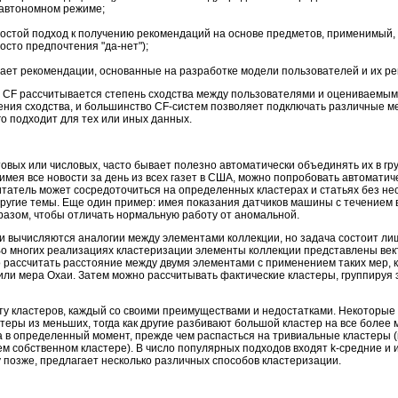
 автономном режиме;
ростой подход к получению рекомендаций на основе предметов, применимый, 
осто предпочтения "да-нет");
ает рекомендации, основанные на разработке модели пользователей и их ре
ах CF рассчитывается степень сходства между пользователями и оцениваемы
ения сходства, и большинство CF-систем позволяет подключать различные м
го подходит для тех или иных данных.
овых или числовых, часто бывает полезно автоматически объединять их в г
мея все новости за день из всех газет в США, можно попробовать автоматич
 читатель может сосредоточиться на определенных кластерах и статьях без н
другие темы. Еще один пример: имея показания датчиков машины с течением
разом, чтобы отличать нормальную работу от аномальной.
ции вычисляются аналогии между элементами коллекции, но задача состоит лиш
Во многих реализациях кластеризации элементы коллекции представлены ве
 рассчитать расстояние между двумя элементами с применением таких мер, 
или мера Охаи. Затем можно рассчитывать фактические кластеры, группируя
ету кластеров, каждый со своими преимуществами и недостатками. Некоторы
стеры из меньших, тогда как другие разбивают большой кластер на все более 
а в определенный момент, прежде чем распасться на тривиальные кластеры (
ем собственном кластере). В число популярных подходов входят k-средние и
у позже, предлагает несколько различных способов кластеризации.