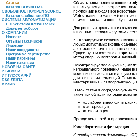
Область применения машинного обу
Статьи
используется для построения таких
Каталог DOWNLOAD
покупок или находят все новостные 
СВОБОДНОЕ ПО/OPEN SOURCE
Web-страниц по жанрам (спорт, экон
Каталог свободного ПО
применения машинного обучения стол
СИСТЕМЫ АВТОМАТИЗАЦИИ
ERP-система iRenaissance
Для решения практических задач ис
Документооборот
известных -
контролируемом
и
нек
О КОМПАНИИ
Новости
Контролируемое обучение связано 
Отзывы заказчиков
любых допустимых входных данных
Лицензии
электронной почты для выявления с
Наши координаты
Существует множество алгоритмов 
Программа партнерства
метод опорных векторов и наивный
Наши партнеры
Наши вакансии
Неконтролируемое обучение, как ле
НОВОЕ НА САЙТЕ
неправильного поведения. Чаще все
ИТ-ЮМОР
может использоваться и для умень
ИТ-ГЛОССАРИЙ
для выявления тенденций. Типичны
RSS-ЛЕНТА
кластеризация и самоорганизующие
АРХИВ
В этой статье я сосредоточусь на 
также три области, которые довол
коллаборативная фильтрация,
кластеризация,
категоризация.
Прежде чем перейти к реализации к
Коллаборативная фильтрация
Коллаборативная фильтрация
(CF