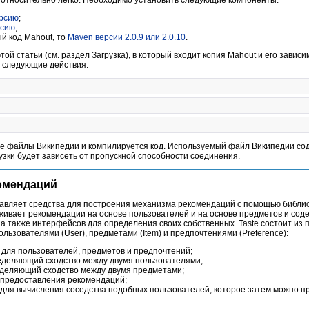
ерсию
;
рсию
;
й код Mahout, то
Maven версии 2.0.9 или 2.0.10
.
ой статьи (см. раздел Загрузка), в который входит копия Mahout и его завис
е следующие действия.
е файлы Википедии и компилируется код. Используемый файл Википедии со
рузки будет зависеть от пропускной способности соединения.
омендаций
авляет средства для построения механизма рекомендаций с помощью библиот
рживает рекомендации на основе пользователей и на основе предметов и со
а также интерфейсов для определения своих собственных. Taste состоит из 
льзователями (User), предметами (Item) и предпочтениями (Preference):
для пользователей, предметов и предпочтений;
пределяющий сходство между двумя пользователями;
пределяющий сходство между двумя предметами;
предоставления рекомендаций;
 для вычисления соседства подобных пользователей, которое затем можно п