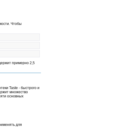
имости. Чтобы
держит примерно 2,5
еки Taste - быстрого и
держит множество
пяти основных
рименять для