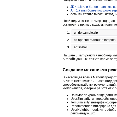
JDK 1.6 или более позднюю в
Ant 1.7 или более позднюю ве
если вы хотите писать исходны
Необходим также пример кода для эт
установить пример кода, выполнит
unzip sample.zip
cd apache-mahout-examples
ant install
На шаге 3 загружаются необходимы
гигабайт данных, так что время заг
Создание механизма рек
В настоящее время Mahout предост
гибкого механизма CF. Taste подде
способов выработки рекомендаций, 
компонентов, которые работают с по
DataModel: хранилище данных 
UserSimilarity: интерфейс, о
ItemSimilarity: интерфейс, о
Recommender: интерфейс для 
UserNeighborhood: интерфейс
рекомендующих.