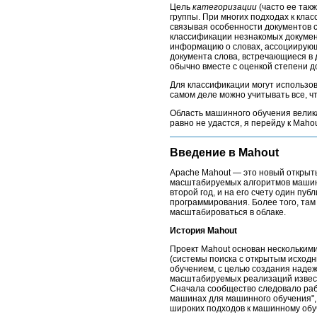
Цель
категоризации
(часто ее так
группы. При многих подходах к кл
связывая особенности документов с
классификации незнакомых документ
информацию о словах, ассоциирующи
документа слова, встречающиеся в 
обычно вместе с оценкой степени до
Для классификации могут использова
самом деле можно учитывать все, чт
Область машинного обучения велика
равно не удастся, я перейду к Maho
Введение в Mahout
Apache Mahout ― это новый открыты
масштабируемых алгоритмов машинн
второй год, и на его счету один пу
программирования. Более того, там
масштабироваться в облаке.
История Mahout
Проект Mahout основан нескольким
(системы поиска с открытым исход
обучением, с целью создания наде
масштабируемых реализаций извест
Сначала сообщество следовало раб
машинах для машинного обучения", 
широких подходов к машинному обуч