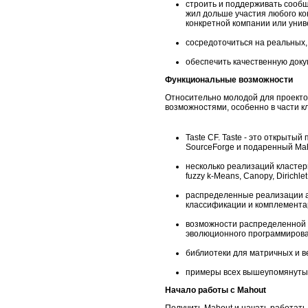
строить и поддерживать сообщ
жил дольше участия любого к
конкретной компании или унив
сосредоточиться на реальных,
обеспечить качественную док
Функциональные возможности
Относительно молодой для проекто
возможностями, особенно в части 
Taste CF. Taste - это открыты
SourceForge и подаренный Maho
несколько реализаций кластер
fuzzy k-Means, Canopy, Dirichlet
распределенные реализации а
классификации и комплемента
возможности распределенной 
эволюционного программирова
библиотеки для матричных и в
примеры всех вышеупомянутых
Начало работы с Mahout
Получить Mahout и начать работат