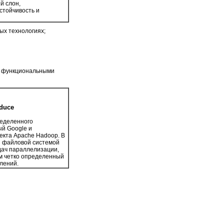
й слон,
стойчивость и
ых технологиях;
ми функциональными
duce
ределенного
й Google и
екта Apache Hadoop. В
й файловой системой
дач параллелизации,
м четко определенный
лений.