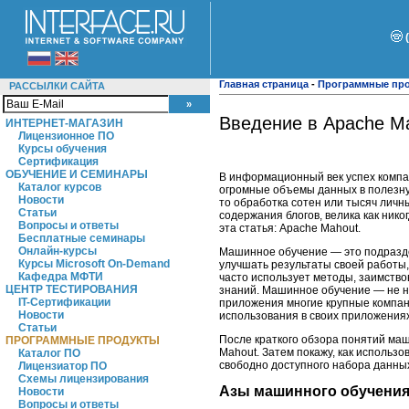
Главная страница
-
Программные пр
РАССЫЛКИ САЙТА
Введение в Apache M
ИНТЕРНЕТ-МАГАЗИН
Лицензионное ПО
Курсы обучения
Сертификация
ОБУЧЕНИЕ И СЕМИНАРЫ
В информационный век успех компан
Каталог курсов
огромные объемы данных в полезну
Новости
то обработка сотен или тысяч лич
Статьи
содержания блогов, велика как ник
Вопросы и ответы
эта статья: Apache Mahout.
Бесплатные семинары
Онлайн-курсы
Машинное обучение ― это подразде
Курсы Microsoft On-Demand
улучшать результаты своей работы
Кафедра МФТИ
часто использует методы, заимство
ЦЕНТР ТЕСТИРОВАНИЯ
знаний. Машинное обучение ― не н
IT-Сертификации
приложения многие крупные компани
Новости
использования в своих приложениях
Статьи
После краткого обзора понятий ма
ПРОГРАММНЫЕ ПРОДУКТЫ
Mahout. Затем покажу, как использ
Каталог ПО
свободно доступного набора данны
Лицензиатор ПО
Схемы лицензирования
Азы машинного обучени
Новости
Вопросы и ответы