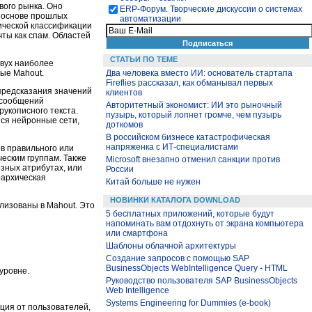
вого рынка. Оно
ЕRP-Форум. Творческие дискуссии о системах
а основе прошлых
автоматизации
тической классификации
чты как спам. Областей
СТАТЬИ ПО ТЕМЕ
двух наиболее
мые Mahout.
Два человека вместо ИИ: основатель стартапа
Fireflies рассказал, как обманывал первых
предсказания значений
клиентов
 сообщений
Авторитетный экономист: ИИ это рыночный
рукописного текста.
пузырь, который лопнет громче, чем пузырь
ся нейронные сети,
доткомов
В российском бизнесе катастрофическая
напряженка с ИТ-специалистами
ов правильного или
еским группам. Также
Microsoft внезапно отменил санкции против
зных атрибутах, или
России
рархическая
Китай больше не нужен
НОВИНКИ КАТАЛОГА DOWNLOAD
лизованы в Mahout. Это
5 бесплатных приложений, которые будут
напоминать вам отдохнуть от экрана компьютера
или смартфона
Шаблоны облачной архитектуры
Создание запросов с помощью SAP
BusinessObjects WebIntelligence Query - HTML
уровне.
Руководство пользователя SAP BusinessObjects
Web Intelligence
Systems Engineering for Dummies (e-book)
ция от пользователей,