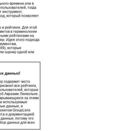
ьного времени или в
пользователей, тогда
т инструмент,
од, который позволяет
.
и рейтинги. Для этой
метов в терминологии
учными рейтингами на
мер. Идея этого подхода
окументам,
89), которые
али оценку одной или
ых данных!
р содержит чисто
рисвоил все рейтинги,
ользователей, которые
об Аврааме Линкольне.
скрывающуюся за этими
 и используемые
ные данные, я
роектом GroupLens
та и документацией
 данные, потому что
бор данных для всех