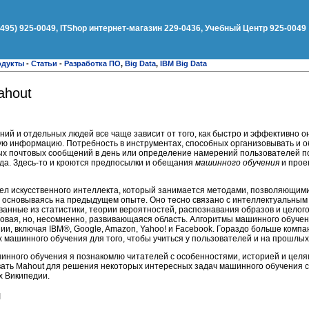
(495) 925-0049, ITShop интернет-магазин 229-0436, Учебный Центр 925-0049
одукты
-
Статьи
-
Разработка ПО
,
Big Data
,
IBM Big Data
ahout
ий и отдельных людей все чаще зависит от того, как быстро и эффективно 
ю информацию. Потребность в инструментах, способных организовывать и об
ных почтовых сообщений в день или определение намерений пользователей п
огда. Здесь-то и кроются предпосылки и обещания
машинного обучения
и прое
л искусственного интеллекта, который занимается методами, позволяющим
, основываясь на предыдущем опыте. Оно тесно связано с интеллектуальным
ванные из статистики, теории вероятностей, распознавания образов и целого
овая, но, несомненно, развивающаяся область. Алгоритмы машинного обучен
и, включая IBM®, Google, Amazon, Yahoo! и Facebook. Гораздо больше компа
 машинного обучения для того, чтобы учиться у пользователей и на прошлых
шинного обучения я познакомлю читателей с особенностями, историей и целя
овать Mahout для решения некоторых интересных задач машинного обучения 
х Википедии.
я