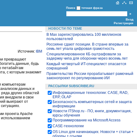
Поиск
точная фраза
Вход
Регистрация
НОВОСТИ ПО ТЕМЕ
В Max зарегистрировались 100 миллионов
пользователей
Россияне сдают позиции. В стране впервые за
семь лет упала цифровая грамотность
Источник:
IBM
Специализированное КБ оштрафовали за
задержку чипа для оборонки через восемь лет
они превращают
огатить данные, будь
Каждый четвертый ИT-специалист опасается
о петабайтам
сокращений
кта, с которым знакомит
Правительство России прорабатывает рамочный
законопроект по регулированию ИИ
и компьютерам
РАССЫЛКИ SUBSCRIBE.RU
 анализом данных и
Информационные технологии: CASE, RAD,
 ряда других областей
ERP, OLAP
ия внедрили в свои
ний выиграют от
Безопасность компьютерных сетей и защита
 ситуациях.
информации
Новости ITShop.ru - ПО, книги, документация,
ми проекта Apache
курсы обучения
с использованием
Программирование на Microsoft Access
CASE-технологии
OS Linux для начинающих. Новости + статьи +
обзоры + ссылки