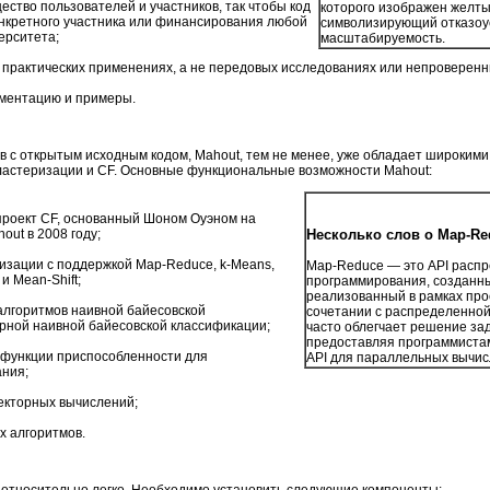
ество пользователей и участников, так чтобы код
которого изображен желты
онкретного участника или финансирования любой
символизирующий отказоу
ерситета;
масштабируемость.
 практических применениях, а не передовых исследованиях или непроверенн
ументацию и примеры.
в с открытым исходным кодом, Mahout, тем не менее, уже обладает широки
кластеризации и CF. Основные функциональные возможности Mahout:
й проект CF, основанный Шоном Оуэном на
ut в 2008 году;
Несколько слов о Map-Re
изации с поддержкой Map-Reduce, k-Means,
Map-Reduce ― это API расп
 и Mean-Shift;
программирования, созданны
реализованный в рамках про
лгоритмов наивной байесовской
сочетании с распределенно
рной наивной байесовской классификации;
часто облегчает решение за
предоставляя программиста
функции приспособленности для
API для параллельных вычис
ния;
екторных вычислений;
 алгоритмов.
ь относительно легко. Необходимо установить следующие компоненты: