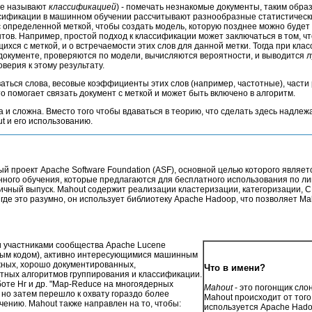
же называют
классификацией
) - помечать незнакомые документы, таким обра
ассификации в машинном обучении рассчитывают разнообразные статистичес
 определенной меткой, чтобы создать модель, которую позднее можно будет
ов. Например, простой подход к классификации может заключаться в том, ч
хся с меткой, и о встречаемости этих слов для данной метки. Тогда при кл
документе, проверяются по модели, вычисляются вероятности, и выводится л
верия к этому результату.
ться слова, весовые коэффициенты этих слов (например, частотные), части р
о помогает связать документ с меткой и может быть включено в алгоритм.
 и сложна. Вместо того чтобы вдаваться в теорию, что сделать здесь надле
ut и его использованию.
й проект Apache Software Foundation (ASF), основной целью которого являет
ого обучения, которые предлагаются для бесплатного использования по ли
бличный выпуск. Mahout содержит реализации кластеризации, категоризации, 
 где это разумно, он использует библиотеку Apache Hadoop, что позволяет M
и участниками сообщества Apache Lucene
ным кодом), активно интересующимися машинным
жных, хорошо документированных,
Что в имени?
ных алгоритмов группирования и классификации.
оте Нг и др. "Map-Reduce на многоядерных
Mahout
- это погонщик сло
но затем перешло к охвату гораздо более
Mahout происходит от того,
ению. Mahout также направлен на то, чтобы:
используется Apache Hado