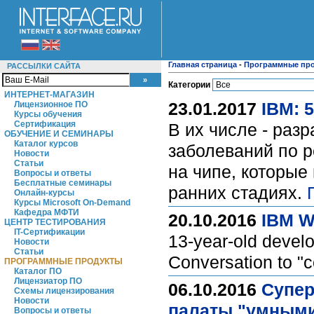
Главная страница
-
Программные пр
РАССЫЛКИ САЙТА
Категории
ИНТЕРНЕТ-МАГАЗИН
23.01.2017
IBM: 
Лицензионное ПО
Курсы обучения
Сертификация
В их числе - раз
ОБУЧЕНИЕ И СЕМИНАРЫ
Каталог курсов
заболеваний по р
Новости
Статьи
на чипе, которые
Вопросы и ответы
Бесплатные семинары
ранних стадиях.
Онлайн-курсы
Курсы Microsoft On-Demand
Кафедра МФТИ
20.10.2016
IBM Wa
ЦЕНТР ТЕСТИРОВАНИЯ
IT-Сертификации
13-year-old deve
Новости
Статьи
Conversation to "c
ПРОГРАММНЫЕ ПРОДУКТЫ
Каталог ПО
Лицензиатор ПО
06.10.2016
Супер
Схемы лицензирования
Новости
палаты "умным
Вопросы и ответы