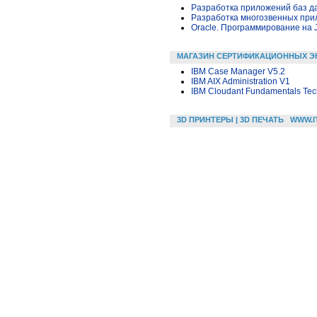
Разработка приложений баз дан
Разработка многозвенных прило
Oracle. Программирование на 
МАГАЗИН СЕРТИФИКАЦИОННЫХ Э
IBM Case Manager V5.2
IBM AIX Administration V1
IBM Cloudant Fundamentals Tech
3D ПРИНТЕРЫ | 3D ПЕЧАТЬ
WWW.I