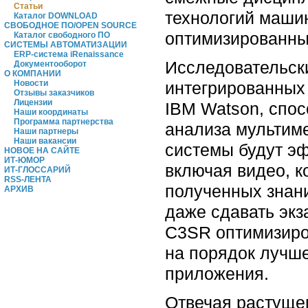
Статьи
технологий маши
Каталог DOWNLOAD
СВОБОДНОЕ ПО/OPEN SOURCE
оптимизированных
Каталог свободного ПО
СИСТЕМЫ АВТОМАТИЗАЦИИ
ERP-система iRenaissance
Исследовательск
Документооборот
О КОМПАНИИ
интегрированных 
Новости
Отзывы заказчиков
Лицензии
IBM Watson, спо
Наши координаты
Программа партнерства
анализа мультим
Наши партнеры
Наши вакансии
системы будут э
НОВОЕ НА САЙТЕ
ИТ-ЮМОР
включая видео, к
ИТ-ГЛОССАРИЙ
RSS-ЛЕНТА
полученных знани
АРХИВ
даже сдавать экз
C3SR оптимизиро
на порядок лучше
приложения.
Отвечая растуще