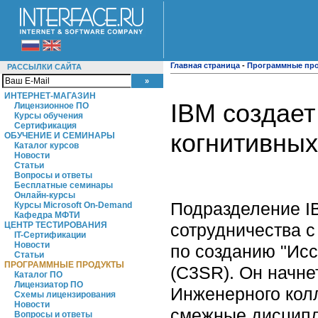
Главная страница
-
Программные пр
РАССЫЛКИ САЙТА
ИНТЕРНЕТ-МАГАЗИН
IBM создает
Лицензионное ПО
Курсы обучения
Сертификация
когнитивны
ОБУЧЕНИЕ И СЕМИНАРЫ
Каталог курсов
Новости
Статьи
Вопросы и ответы
Бесплатные семинары
Онлайн-курсы
Подразделение I
Курсы Microsoft On-Demand
Кафедра МФТИ
сотрудничества 
ЦЕНТР ТЕСТИРОВАНИЯ
IT-Сертификации
Новости
по созданию "Исс
Статьи
ПРОГРАММНЫЕ ПРОДУКТЫ
(C3SR). Он начне
Каталог ПО
Лицензиатор ПО
Инженерного кол
Схемы лицензирования
Новости
смежные дисципл
Вопросы и ответы