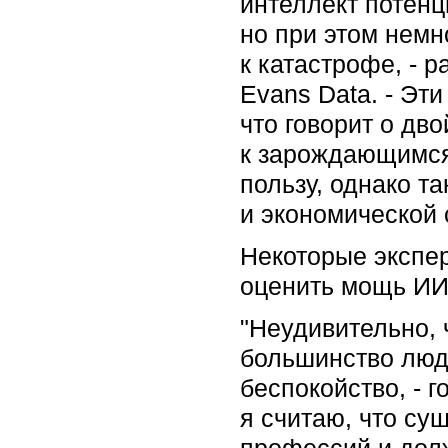
интеллект потенц
но при этом немн
к катастрофе, - 
Evans Data. - Эт
что говорит о дв
к зарождающимся
пользу, однако т
и экономической 
Некоторые экспер
оценить мощь ИИ 
"Неудивительно, 
большинство люде
беспокойство, - г
я считаю, что су
профессий и долж