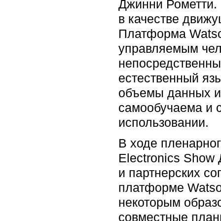
Джинни Рометти.
в качестве движу
Платформа Watson
управляемым чело
непосредственные
естественный язы
объемы данных и
самообучаема и с
использовании.
В ходе пленарно
Electronics Show
и партнерских со
платформе Watson
некоторым образо
совместные планы