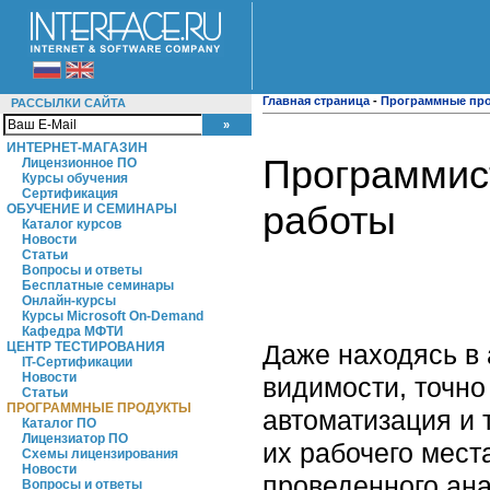
Главная страница
-
Программные пр
РАССЫЛКИ САЙТА
ИНТЕРНЕТ-МАГАЗИН
Программист
Лицензионное ПО
Курсы обучения
Сертификация
работы
ОБУЧЕНИЕ И СЕМИНАРЫ
Каталог курсов
Новости
Статьи
Вопросы и ответы
Бесплатные семинары
Онлайн-курсы
Курсы Microsoft On-Demand
Кафедра МФТИ
Даже находясь в 
ЦЕНТР ТЕСТИРОВАНИЯ
IT-Сертификации
Новости
видимости, точно
Статьи
ПРОГРАММНЫЕ ПРОДУКТЫ
автоматизация и 
Каталог ПО
Лицензиатор ПО
их рабочего места
Схемы лицензирования
Новости
проведенного ан
Вопросы и ответы