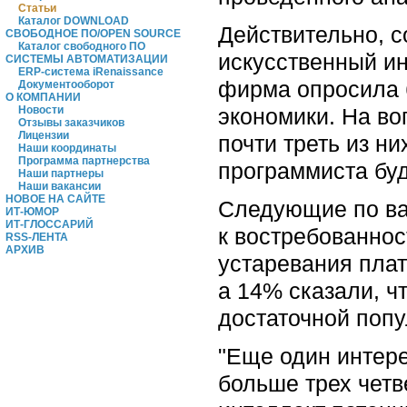
Статьи
Каталог DOWNLOAD
Действительно, с
СВОБОДНОЕ ПО/OPEN SOURCE
Каталог свободного ПО
искусственный ин
СИСТЕМЫ АВТОМАТИЗАЦИИ
ERP-система iRenaissance
фирма опросила б
Документооборот
О КОМПАНИИ
экономики. На во
Новости
Отзывы заказчиков
Лицензии
почти треть из н
Наши координаты
Программа партнерства
программиста бу
Наши партнеры
Наши вакансии
НОВОЕ НА САЙТЕ
Следующие по ва
ИТ-ЮМОР
ИТ-ГЛОССАРИЙ
к востребованнос
RSS-ЛЕНТА
АРХИВ
устаревания плат
а 14% сказали, ч
достаточной попу
"Еще один интере
больше трех четв