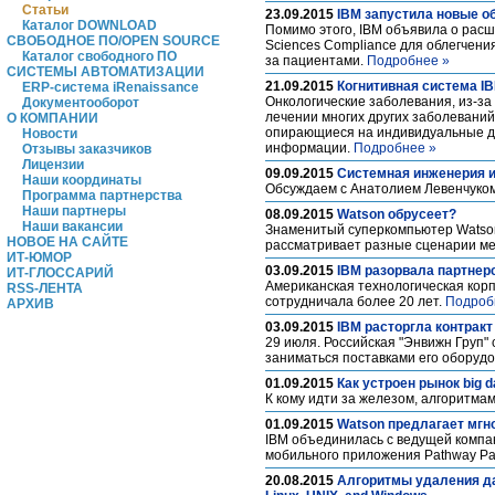
Статьи
23.09.2015
IBM запустила новые 
Каталог DOWNLOAD
Помимо этого, IBM объявила о расши
СВОБОДНОЕ ПО/OPEN SOURCE
Sciences Compliance для облегчени
Каталог свободного ПО
за пациентами.
Подробнее »
СИСТЕМЫ АВТОМАТИЗАЦИИ
21.09.2015
Когнитивная система IB
ERP-система iRenaissance
Онкологические заболевания, из-за
Документооборот
лечении многих других заболеваний
О КОМПАНИИ
опирающиеся на индивидуальные д
Новости
информации.
Подробнее »
Отзывы заказчиков
Лицензии
09.09.2015
Системная инженерия 
Наши координаты
Обсуждаем с Анатолием Левенчуком
Программа партнерства
Наши партнеры
08.09.2015
Watson обрусеет?
Наши вакансии
Знаменитый суперкомпьютер Watson
НОВОЕ НА САЙТЕ
рассматривает разные сценарии ме
ИТ-ЮМОР
03.09.2015
IBM разорвала партнерс
ИТ-ГЛОССАРИЙ
Американская технологическая корп
RSS-ЛЕНТА
сотрудничала более 20 лет.
Подроб
АРХИВ
03.09.2015
IBM расторгла контрак
29 июля. Российская "Энвижн Груп"
заниматься поставками его оборуд
01.09.2015
Как устроен рынок big d
К кому идти за железом, алгоритма
01.09.2015
Watson предлагает мг
IBM объединилась с ведущей компан
мобильного приложения Pathway P
20.08.2015
Алгоритмы удаления да