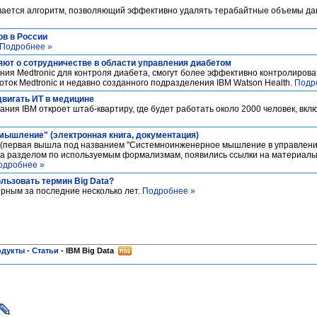
вается алгоритм, позволяющий эффективно удалять терабайтные объемы да
ов в России
Подробнее »
ляют о сотрудничестве в области управления диабетом
я Medtronic для контроля диабета, смогут более эффективно контролироват
ок Medtronic и недавно созданного подразделения IBM Watson Health.
Подр
двигать ИТ в медицине
ания IBM откроет штаб-квартиру, где будет работать около 2000 человек, вк
ышление" (электронная книга, документация)
а (первая вышла под названием "Системноинженерное мышление в управлени
на разделом по используемым формализмам, появились ссылки на материал
одробнее »
льзовать термин Big Data?
ярным за последние несколько лет.
Подробнее »
одукты
-
Статьи
-
IBM Big Data