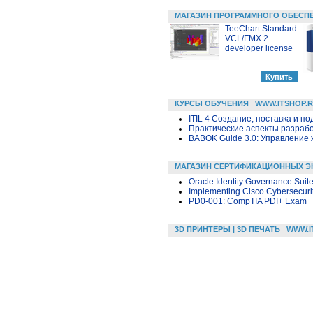
МАГАЗИН ПРОГРАММНОГО ОБЕСП
TeeChart Standard
VCL/FMX 2
developer license
КУРСЫ ОБУЧЕНИЯ
WWW.ITSHOP.
ITIL 4 Создание, поставка и под
Практические аспекты разраб
BABOK Guide 3.0: Управление
МАГАЗИН СЕРТИФИКАЦИОННЫХ Э
Oracle Identity Governance Suite
Implementing Cisco Cybersecuri
PD0-001: CompTIA PDI+ Exam
3D ПРИНТЕРЫ | 3D ПЕЧАТЬ
WWW.I