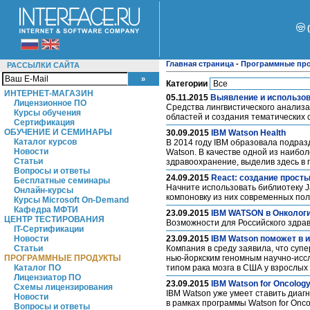
Главная страница
-
Программные пр
РАССЫЛКИ САЙТА
Категории
ИНТЕРНЕТ-МАГАЗИН
05.11.2015
Выявление и использов
Лицензионное ПО
Средства лингвистического анализ
Курсы обучения
областей и создания тематических
Сертификация
ОБУЧЕНИЕ И СЕМИНАРЫ
30.09.2015
IBM Watson Health
Каталог курсов
В 2014 году IBM образовала подра
Новости
Watson. В качестве одной из наибо
Статьи
здравоохранение, выделив здесь в
Вопросы и ответы
24.09.2015
React: создание прост
Бесплатные семинары
Начните использовать библиотеку J
Онлайн-курсы
компоновку из них современных по
Курсы Microsoft On-Demand
Кафедра МФТИ
23.09.2015
IBM WATSON в Онколог
ЦЕНТР ТЕСТИРОВАНИЯ
Возможности для Российского здр
IT-Сертификации
Новости
23.09.2015
IBM Watson поможет в 
Статьи
Компания в среду заявила, что суп
ПРОГРАММНЫЕ ПРОДУКТЫ
нью-йоркским геномным научно-исс
Каталог ПО
типом рака мозга в США у взрослых
Лицензиатор ПО
23.09.2015
IBM Watson for Oncolog
Схемы лицензирования
IBM Watson уже умеет ставить диаг
Новости
в рамках программы Watson for Onco
Вопросы и ответы