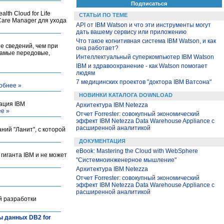
th Cloud for Life
СТАТЬИ ПО ТЕМЕ
Care Manager для ухода
API от IBM Watson и что эти инструменты могут
дать вашему сервису или приложению
Что такое когнитивная система IBM Watson, и как
е сведений, чем при
она работает?
 Самые передовые,
Интеллектуальный суперкомпьютер IBM Watson
IBM и здравоохранение - как Watson помогает
людям
7 медицинских проектов "доктора IBM Ватсона"
обнее »
НОВИНКИ КАТАЛОГА DOWNLOAD
ация IBM
Архитектура IBM Netezza
е »
Отчет Forrester: совокупный экономический
эффект IBM Netezza Data Warehouse Appliance с
расширенной аналитикой
ний "Ланит", с которой
ДОКУМЕНТАЦИЯ
eBook: Mastering the Cloud with WebSphere
гиганта IBM и не может
"Системноинженерное мышление"
Архитектура IBM Netezza
Отчет Forrester: совокупный экономический
эффект IBM Netezza Data Warehouse Appliance с
расширенной аналитикой
й разработки
ы данных DB2 for