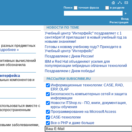
Поиск
точная фраза
в разделе
Вход
Регистрация
НОВОСТИ ПО ТЕМЕ
Учебный центр "Интерфейс" поздравляет с 1
сентября! И приглашает в новый учебный год за
новыми знаниями!
и разных предметных
Готовы к новому учебному году? Приходите в
одробнее »
Учебный центр "Интерфейс"
Поздравляем с Днем России!
гнитивных вычислений
IBM и Red Hat объединяют усилия для
ния обозначила
популяризации гибридных облачных технологий
Поздравляем с Днем победы!
 интерфейса
РАССЫЛКИ SUBSCRIBE.RU
льных компонентов и
Информационные технологии: CASE, RAD,
ERP, OLAP
Безопасность компьютерных сетей и защита
информации
Новости ITShop.ru - ПО, книги, документация,
спользоваться вместе с
курсы обучения
 распространенным
Программирование на Microsoft Access
CASE-технологии
Все о PHP и даже больше
аковыми заболеваниями,