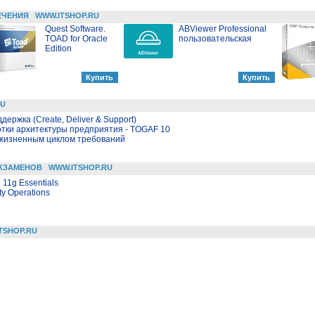
ЕЧЕНИЯ
WWW.ITSHOP.RU
Quest Software.
ABViewer Professional
TOAD for Oracle
пользовательская
Edition
RU
держка (Create, Deliver & Support)
отки архитектуры предприятия - TOGAF 10
 жизненным циклом требований
КЗАМЕНОВ
WWW.ITSHOP.RU
 11g Essentials
ty Operations
TSHOP.RU