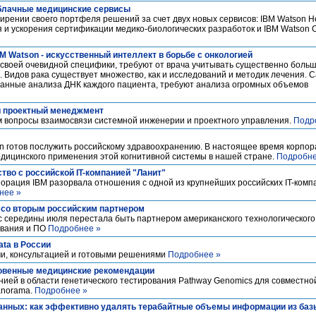
облачные медицинские сервисы
рении своего портфеля решений за счет двух новых сервисов: IBM Watson Heal
я и ускорения сертификации медико-биологических разработок и IBM Watson 
M Watson - искусственный интеллект в борьбе с онкологией
 своей очевидной специфики, требуют от врача учитывать существенно больш
. Видов рака существует множество, как и исследований и методик лечения.
анные анализа ДНК каждого пациента, требуют анализа огромных объемов
и проектный менеджмент
 вопросы взаимосвязи системной инженерии и проектного управления.
Подр
 готов послужить российскому здравоохранению. В настоящее время корпор
дицинского применения этой когнитивной системы в нашей стране.
Подробне
тво с российской IT-компанией "Ланит"
орация IBM разорвала отношения с одной из крупнейших российских IT-компа
нее »
т со вторым российским партнером
 с середины июля перестала быть партнером американского технологического 
ования и ПО
Подробнее »
ata в России
ми, консультацией и готовыми решениями
Подробнее »
новенные медицинские рекомендации
ией в области генетического тестирования Pathway Genomics для совместно
anorama.
Подробнее »
нных: как эффективно удалять терабайтные объемы информации из баз