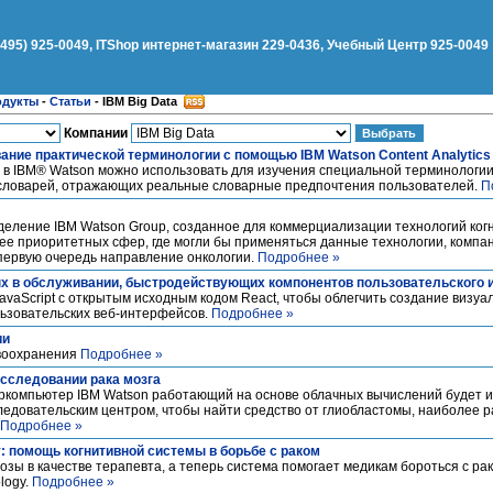
(495) 925-0049, ITShop интернет-магазин 229-0436, Учебный Центр 925-0049
одукты
-
Статьи
-
IBM Big Data
Компании
ание практической терминологии с помощью IBM Watson Content Analytics
а в IBM® Watson можно использовать для изучения специальной терминологи
 словарей, отражающих реальные словарные предпочтения пользователей.
П
зделение IBM Watson Group, созданное для коммерциализации технологий ко
лее приоритетных сфер, где могли бы применяться данные технологии, компа
 первую очередь направление онкологии.
Подробнее »
ых в обслуживании, быстродействующих компонентов пользовательского
avaScript с открытым исходным кодом React, чтобы облегчить создание визуа
льзовательских веб-интерфейсов.
Подробнее »
ии
авоохранения
Подробнее »
исследовании рака мозга
еркомпьютер IBM Watson работающий на основе облачных вычислений будет и
ледовательским центром, чтобы найти средство от глиобластомы, наиболее
Подробнее »
y: помощь когнитивной системы в борьбе с раком
нозы в качестве терапевта, а теперь система помогает медикам бороться с р
logy.
Подробнее »