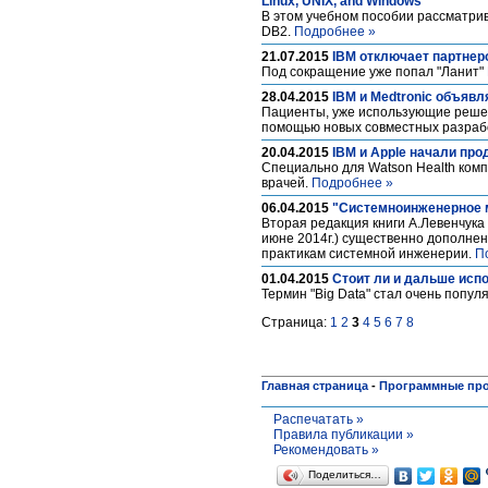
Linux, UNIX, and Windows
В этом учебном пособии рассматри
DB2.
Подробнее »
21.07.2015
IBM отключает партнер
Под сокращение уже попал "Ланит"
28.04.2015
IBM и Medtronic объяв
Пациенты, уже использующие решени
помощью новых совместных разработ
20.04.2015
IBM и Apple начали про
Специально для Watson Health комп
врачей.
Подробнее »
06.04.2015
"Системноинженерное м
Вторая редакция книги А.Левенчук
июне 2014г.) существенно дополне
практикам системной инженерии.
П
01.04.2015
Стоит ли и дальше испо
Термин "Big Data" стал очень попул
Страница:
1
2
3
4
5
6
7
8
Главная страница
-
Программные пр
Распечатать »
Правила публикации »
Рекомендовать »
Поделиться…