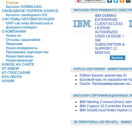
Статьи
Каталог DOWNLOAD
МАГАЗИН ПРОГРАММНОГО ОБЕСП
СВОБОДНОЕ ПО/OPEN SOURCE
Каталог свободного ПО
IBM DOMINO
СИСТЕМЫ АВТОМАТИЗАЦИИ
ENTERPRISE
ERP-система iRenaissance
CLIENT ACCESS
Документооборот
LICENSE
О КОМПАНИИ
AUTHORIZED
Новости
USER LICENSE +
Отзывы заказчиков
SW
Лицензии
SUBSCRIPTION &
Наши координаты
SUPPORT 12
Программа партнерства
MONTHS
Наши партнеры
Наши вакансии
НОВОЕ НА САЙТЕ
ИТ-ЮМОР
КУРСЫ ОБУЧЕНИЯ
WWW.ITSHOP.
ИТ-ГЛОССАРИЙ
Python Бизнес аналитика AI
RSS-ЛЕНТА
Базовый курс по разработке пр
АРХИВ
Oracle. Программирование на 
МАГАЗИН СЕРТИФИКАЦИОННЫХ Э
IBM Sterling Connect:Direct, Adm
IBM Cognos 10 Controller Devel
IBM SmartCloud Notes Hybrid Co
3D ПРИНТЕРЫ | 3D ПЕЧАТЬ
WWW.I