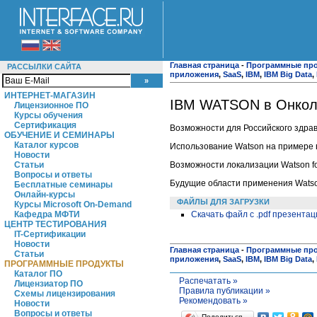
Главная страница
-
Программные пр
РАССЫЛКИ САЙТА
приложения
,
SaaS
,
IBM
,
IBM Big Data
,
ИНТЕРНЕТ-МАГАЗИН
IBM WATSON в Онкол
Лицензионное ПО
Курсы обучения
Сертификация
Возможности для Российского здра
ОБУЧЕНИЕ И СЕМИНАРЫ
Каталог курсов
Использование Watson на примере
Новости
Возможности локализации Watson fo
Статьи
Вопросы и ответы
Будущие области применения Watson
Бесплатные семинары
Онлайн-курсы
ФАЙЛЫ ДЛЯ ЗАГРУЗКИ
Курсы Microsoft On-Demand
Скачать файл с .pdf презента
Кафедра МФТИ
ЦЕНТР ТЕСТИРОВАНИЯ
IT-Сертификации
Новости
Главная страница
-
Программные пр
Статьи
приложения
,
SaaS
,
IBM
,
IBM Big Data
,
ПРОГРАММНЫЕ ПРОДУКТЫ
Каталог ПО
Распечатать »
Лицензиатор ПО
Правила публикации »
Схемы лицензирования
Рекомендовать »
Новости
Вопросы и ответы
Поделиться…