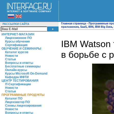
Главная страница
-
Программные пр
РАССЫЛКИ САЙТА
приложения
,
SaaS
,
IBM
,
IBM Big Data
,
ИНТЕРНЕТ-МАГАЗИН
Лицензионное ПО
IBM Watson 
Курсы обучения
Сертификация
ОБУЧЕНИЕ И СЕМИНАРЫ
в борьбе с 
Каталог курсов
Новости
Статьи
Вопросы и ответы
Бесплатные семинары
Онлайн-курсы
Курсы Microsoft On-Demand
Кафедра МФТИ
ЦЕНТР ТЕСТИРОВАНИЯ
IT-Сертификации
Новости
Статьи
ПРОГРАММНЫЕ ПРОДУКТЫ
Каталог ПО
Лицензиатор ПО
Схемы лицензирования
Новости
Вопросы и ответы