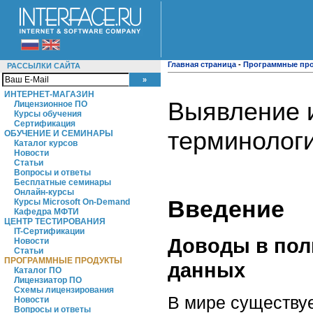
Главная страница
-
Программные пр
РАССЫЛКИ САЙТА
ИНТЕРНЕТ-МАГАЗИН
Выявление и
Лицензионное ПО
Курсы обучения
Сертификация
терминологи
ОБУЧЕНИЕ И СЕМИНАРЫ
Каталог курсов
Новости
Статьи
Вопросы и ответы
Бесплатные семинары
Онлайн-курсы
Введение
Курсы Microsoft On-Demand
Кафедра МФТИ
ЦЕНТР ТЕСТИРОВАНИЯ
IT-Сертификации
Доводы в пол
Новости
Статьи
ПРОГРАММНЫЕ ПРОДУКТЫ
данных
Каталог ПО
Лицензиатор ПО
Схемы лицензирования
В мире существу
Новости
Вопросы и ответы