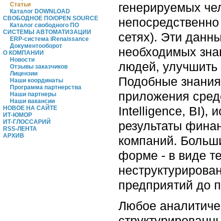
генерируемых чел
Статьи
Каталог DOWNLOAD
СВОБОДНОЕ ПО/OPEN SOURCE
непосредственно 
Каталог свободного ПО
СИСТЕМЫ АВТОМАТИЗАЦИИ
сетях). Эти данн
ERP-система iRenaissance
Документооборот
необходимых знан
О КОМПАНИИ
Новости
людей, улучшить
Отзывы заказчиков
Лицензии
Подобные знания
Наши координаты
Программа партнерства
приложения средс
Наши партнеры
Наши вакансии
Intelligence, BI)
НОВОЕ НА САЙТЕ
ИТ-ЮМОР
ИТ-ГЛОССАРИЙ
результаты финан
RSS-ЛЕНТА
АРХИВ
компаний. Больши
форме - в виде т
неструктурирова
предприятий до 
Любое аналитичес
структурированны