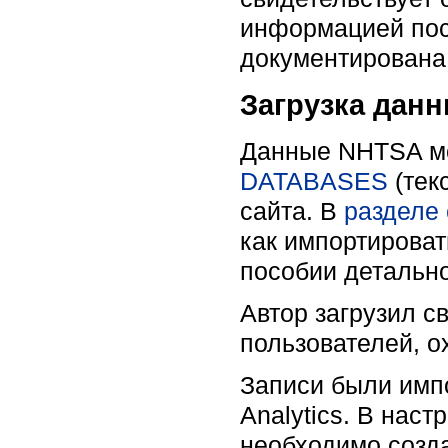
информацией посл
документирована 
Загрузка дан
Данные NHTSA мо
DATABASES
(тек
сайта. В
разделе
как импортироват
пособии детально
Автор загрузил с
пользователей, о
Записи были импо
Analytics. В нас
необходимо созда