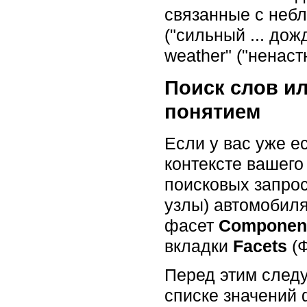
связанные с небл
("сильный ... дождь
weather" ("ненастн
Поиск слов и
понятием
Если у вас уже е
контексте вашего
поисковых запрос
узлы) автомобиля
фасет
Componen
вкладки
Facets
(Ф
Перед этим след
списке значений 