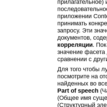
прилагательное) 
последовательнос
приложении Conte
принимать конкр
запросу. Эти зна
документов, соде
корреляции
. По
значение фасета 
сравнении с други
Для того чтобы л
посмотрите на от
найденных во вс
Part of speech
(Ч
(Общее имя сущес
(Структурный эле