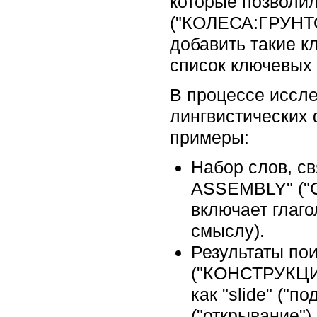
которые позволи
("КОЛЕСА:ГРУНТ
добавить такие кл
список ключевых 
В процессе иссл
лингвистических 
примеры:
Набор слов, 
ASSEMBLY" (
включает глаго
смыслу).
Результаты п
("КОНСТРУКЦИ
как "slide" ("по
("открывание"), 