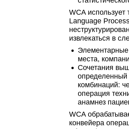
статистическог
WCA использует т
Language Process
неструктурирован
извлекаться в с
Элементарные 
места, компан
Сочетания выш
определенный 
комбинаций: че
операция техн
анамнез пацие
WCA обрабатывает
конвейера операц