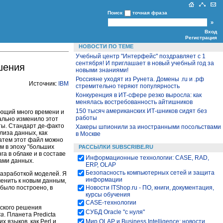
Поиск
точная фраза
Вход
Регистрация
НОВОСТИ ПО ТЕМЕ
Учебный центр "Интерфейс" поздравляет с 1
сентября! И приглашает в новый учебный год за
шения
новыми знаниями!
Россияне уходят из Рунета. Домены .ru и .рф
Источник:
IBM
стремительно теряют популярность
Конкуренция в ИТ-сфере резко выросла: как
менялась востребованность айтишников
150 тысяч американских ИТ-шников сидят без
ающий много времени и
работы
ально изменило этот
ты. Стандарт де-факто
Хакеры шпионили за иностранными посольствами
иза данных, как
в Москве
Затем этот файл можно
м в эпоху "больших
РАССЫЛКИ SUBSCRIBE.RU
а в облаке и в составе
Информационные технологии: CASE, RAD,
ами данных.
ERP, OLAP
Безопасность компьютерных сетей и защита
разработкой моделей. Я
информации
енить к новым данным,
 было построено, в
Новости ITShop.ru - ПО, книги, документация,
курсы обучения
CASE-технологии
еского решения
СУБД Oracle "с нуля"
ra
. Планета Predicta
 языков, как Perl и
Мир OLAP и Business Intelligence: новости,