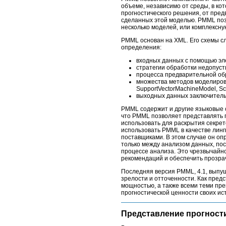
объеме, независимо от среды, в ко
прогностического решения, от пре
сделанных этой моделью. PMML поз
несколько моделей, или комплексну
PMML основан на XML. Его схемы сл
определения:
входных данных с помощью эле
стратегии обработки недопус
процесса предварительной обр
множества методов моделирова
SupportVectorMachineModel, Sc
выходных данных заключитель
PMML содержит и другие языковые с
что PMML позволяет представлять 
использовать для раскрытия секрет
использовать PMML в качестве линг
поставщиками. В этом случае он оп
только между анализом данных, пос
процессе анализа. Это чрезвычайно
рекомендаций и обеспечить прозра
Последняя версия PMML, 4.1, выпущ
зрелости и отточенности. Как пред
мощностью, а также всеми теми пр
прогностической ценности своих ис
Представление прогност