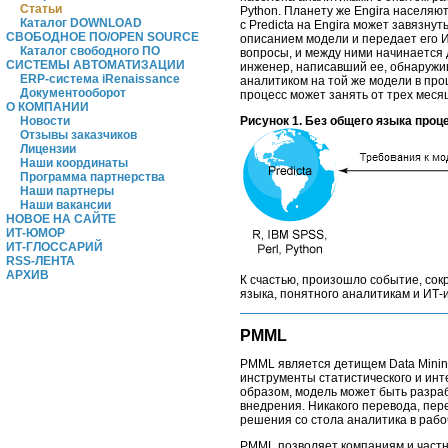
Статьи
Python. Планету же Engira населяю
Каталог DOWNLOAD
с Predicta на Engira может завязнут
СВОБОДНОЕ ПО/OPEN SOURCE
описанием модели и передает его И
Каталог свободного ПО
вопросы, и между ними начинается 
СИСТЕМЫ АВТОМАТИЗАЦИИ
инженер, написавший ее, обнаружив
ERP-система iRenaissance
аналитиком на той же модели в про
Документооборот
процесс может занять от трех месяц
О КОМПАНИИ
Рисунок 1. Без общего языка проц
Новости
Отзывы заказчиков
Лицензии
Наши координаты
Программа партнерства
Наши партнеры
Наши вакансии
НОВОЕ НА САЙТЕ
ИТ-ЮМОР
ИТ-ГЛОССАРИЙ
RSS-ЛЕНТА
АРХИВ
К счастью, произошло событие, со
языка, понятного аналитикам и ИТ
PMML
PMML является детищем Data Minin
инструменты статистического и инт
образом, модель может быть разраб
внедрения. Никакого перевода, пер
решения со стола аналитика в рабо
PMML позволяет компаниям и частн