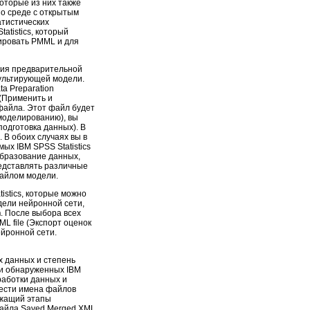
оторые из них также
 о среде с открытым
атистических
atistics, который
тировать PMML и для
ения предварительной
зультирующей модели.
ta Preparation
(Применить и
 файла. Этот файл будет
моделированию), вы
 подготовка данных). В
В обоих случаях вы в
х IBM SPSS Statistics
образование данных,
редставлять различные
файлом модели.
istics, которые можно
дели нейронной сети,
n
. После выбора всех
XML file (Экспорт оценок
ейронной сети.
 данных и степень
ки обнаруженных IBM
работки данных и
вести имена файлов
ржащий этапы
файла Saved Merged XML