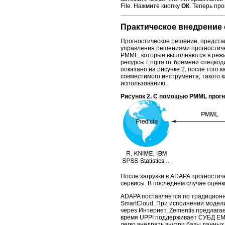
File. Нажмите кнопку
ОК
. Теперь пр
Практическое внедрени
Прогностическое решение, предста
управления решениями прогностиче
PMML, которые выполняются в режи
ресурсы Engira от бремени спецкод
показано на рисунке 2, после того 
совместимого инструмента, такого к
использованию.
Рисунок 2. С помощью PMML прогн
После загрузки в ADAPA прогностич
сервисы. В последнем случае оцен
ADAPA поставляется по традиционно
SmartCloud. При исполнении модел
через Интернет. Zementis предлагае
время UPPI поддерживает СУБД EMC
легко внедрять внутри базы данных