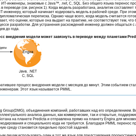
т ИТ-инженеры, знакомые с Java™, .net, C, SQL. Без общего языка перенос п
ь в переводе (см. рисунок 1). Когда модель разработана, аналитик составляет
Т-инженеру, который начинает кодировать модель в рабочей среде. При этом
дипломатическая переписка. Однако чаще всего, когда модель считается гото
ает, что оценки, которые она выдает на практике, не соответствуют тем, что
цессе разработки. Для устранения расхождений инженер должен общаться с 
ев до года.
есс внедрения модели может завязнуть в переводе между планетами Predic
кратившее процесс внедрения модели с месяцев до минут. Этим событием ст
-инженерам. Этот язык называется PMML.
g Group(DMG), объединения компаний, работавших над его определением. В
еллектуального анализа данных, как коммерческие, так и открытые, поддерж
отана на планете Predicta и отправлена прямо на планету Engira для мгнове
екодирования и специального кода не требуется. Благодаря PMML перенос п
чую среду становится предельно простой задачей.
ым лицам использовать один и тот же язык для представления прогностичес