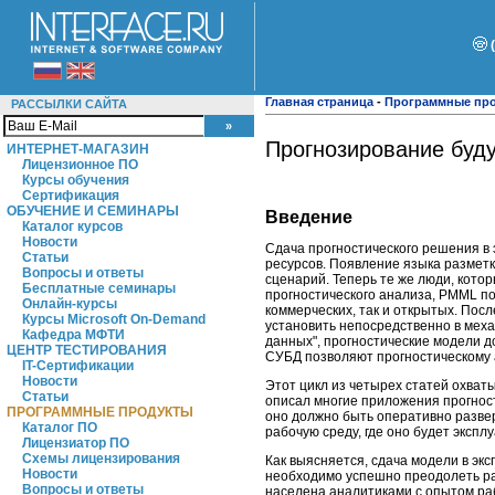
Главная страница
-
Программные пр
РАССЫЛКИ САЙТА
Прогнозирование буду
ИНТЕРНЕТ-МАГАЗИН
Лицензионное ПО
Курсы обучения
Сертификация
ОБУЧЕНИЕ И СЕМИНАРЫ
Введение
Каталог курсов
Новости
Сдача прогностического решения в
Статьи
ресурсов. Появление языка разметк
Вопросы и ответы
сценарий. Теперь те же люди, кото
Бесплатные семинары
прогностического анализа, PMML п
Онлайн-курсы
коммерческих, так и открытых. Пос
Курсы Microsoft On-Demand
установить непосредственно в меха
Кафедра МФТИ
данных", прогностические модели д
ЦЕНТР ТЕСТИРОВАНИЯ
СУБД позволяют прогностическому 
IT-Сертификации
Новости
Этот цикл из четырех статей охват
Статьи
описал многие приложения прогнос
ПРОГРАММНЫЕ ПРОДУКТЫ
оно должно быть оперативно разверн
Каталог ПО
рабочую среду, где оно будет экспл
Лицензиатор ПО
Схемы лицензирования
Как выясняется, сдача модели в эк
Новости
необходимо успешно преодолеть р
Вопросы и ответы
населена аналитиками с опытом рабо