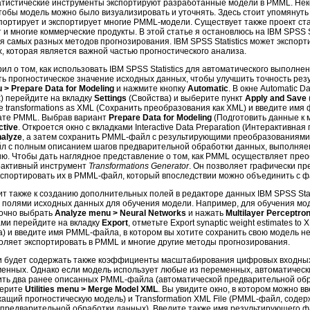
атистические инструменты экспортируют разработанные модели в PMML. Нек
обы модель можно было визуализировать и уточнять. Здесь стоит упомянуть
портирует и экспортирует многие PMML-модели. Существует также проект ст
 многие коммерческие продукты. В этой статье я остановлюсь на IBM SPSS St
 самых разных методов прогнозирования. IBM SPSS Statistics может экспор
 которая является важной частью прогностического анализа.
орил о том, как использовать IBM SPSS Statistics для автоматического выполн
ть прогностическое значение исходных данных, чтобы улучшить точность ре
 > Prepare Data for Modeling
и нажмите кнопку
Automatic
. В окне Automatic Da
) перейдите на вкладку
Settings
(Свойства) и выберите пункт
Apply and Save
e transformations as XML (Сохранить преобразования как XML) и введите имя
ате PMML. Выбрав вариант
Prepare Data for Modeling
(Подготовить данные к 
ctive
. Откроется окно с вкладками Interactive Data Preparation (Интерактивная
alyze
, а затем сохранить PMML-файл с результирующими преобразованиями. 
л с полным описанием шагов предварительной обработки данных, выполняемы
ию. Чтобы дать наглядное представление о том, как PMML осуществляет пре
рактивный инструмент
Transformations Generator
. Он позволяет графически п
кспортировать их в PMML-файл, который впоследствии можно объединить с 
т также к созданию дополнительных полей в редакторе данных IBM SPSS Stat
и полями исходных данных для обучения модели. Например, для обучения мо
точно выбрать
Analyze menu > Neural Networks
и нажать
Multilayer Perceptro
ами перейдите на вкладку
Export
, отметьте Export synaptic weight estimates to 
) и введите имя PMML-файла, в котором вы хотите сохранить свою модель н
зволяет экспортировать в PMML и многие другие методы прогнозирования.
 будет содержать также коэффициенты масштабирования цифровых входных
енных. Однако если модель использует любые из переменных, автоматичес
инить два ранее описанных PMML-файла (автоматической предварительной об
берите
Utilities menu > Merge Model XML
. Вы увидите окно, в котором можно в
ащий прогностическую модель) и Transformation XML File (PMML-файл, соде
 предварительной обработки данных). Введите также имя результирующего 