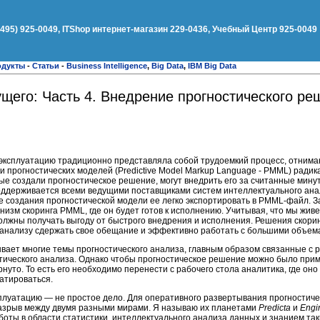
(495) 925-0049, ITShop интернет-магазин 229-0436, Учебный Центр 925-0049
одукты
-
Статьи
-
Business Intelligence
,
Big Data
,
IBM Big Data
щего: Часть 4. Внедрение прогностического ре
 эксплуатацию традиционно представляла собой трудоемкий процесс, отним
и прогностических моделей (Predictive Model Markup Language - PMML) радик
рые создали прогностическое решение, могут внедрить его за считанные мину
оддерживается всеми ведущими поставщиками систем интеллектуального анал
ле создания прогностической модели ее легко экспортировать в PMML-файл. 
низм скоринга PMML, где он будет готов к исполнению. Учитывая, что мы живе
олжны получать выгоду от быстрого внедрения и исполнения. Решения скоринг
анализу сдержать свое обещание и эффективно работать с большими объем
ывает многие темы прогностического анализа, главным образом связанные с 
тического анализа. Однако чтобы прогностическое решение можно было прим
уто. То есть его необходимо перенести с рабочего стола аналитика, где оно
уатироваться.
сплуатацию ― не простое дело. Для оперативного развертывания прогностич
азрыв между двумя разными мирами. Я называю их планетами
Predicta
и
Engi
ты в области статистики, интеллектуального анализа данных и знанием таких