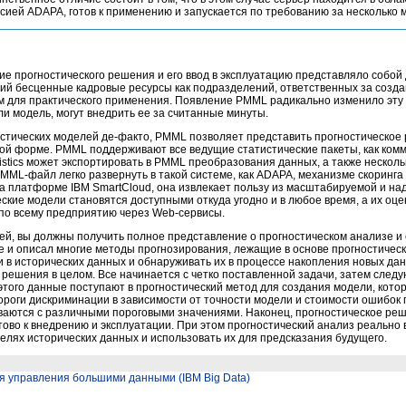
ией ADAPA, готов к применению и запускается по требованию за несколько м
е прогностического решения и его ввод в эксплуатацию представляло собой
 бесценные кадровые ресурсы как подразделений, ответственных за создани
м для практического применения. Появление PMML радикально изменило эту
и модель, могут внедрить ее за считанные минуты.
остических моделей де-факто, PMML позволяет представить прогностическое
ной форме. PMML поддерживают все ведущие статистические пакеты, как комм
istics может экспортировать в PMML преобразования данных, а также нескол
MML-файл легко развернуть в такой системе, как ADAPA, механизме скоринга 
а платформе IBM SmartCloud, она извлекает пользу из масштабируемой и н
еские модели становятся доступными откуда угодно и в любое время, а их оце
по всему предприятию через Web-сервисы.
тей, вы должны получить полное представление о прогностическом анализе и
кое и описал многие методы прогнозирования, лежащие в основе прогностическ
в исторических данных и обнаруживать их в процессе накопления новых дан
 решения в целом. Все начинается с четко поставленной задачи, затем след
этого данные поступают в прогностический метод для создания модели, кото
ороги дискриминации в зависимости от точности модели и стоимости ошибок
ваются с различными пороговыми значениями. Наконец, прогностическое ре
ово к внедрению и эксплуатации. При этом прогностический анализ реально
лях исторических данных и использовать их для предсказания будущего.
я управления большими данными (IBM Big Data)