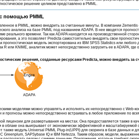
огностическое решение целиком представлено в PMML.
е с помощью PMML
вленное в PMML, можно внедрить за считанные минуты. В компании Zementis
ского анализа на базе PMML под названием ADAPA. В нее вводятся прогнос
ме реального времени. Так как ADAPA находится на производственной сторо
ирования, а это позволяет Predicta самостоятельно внедрять свои прогности
как прогностическая модель экспортирована из IBM SPSS Statistics или любого
ак R или KNIME, аналитик может непосредственно загрузить ее в ADAPA, где о
остические решения, созданные ресурсами Predicta, можно внедрять за 
ескими моделями можно управлять и исполнять их непосредственно с Web-ко
ки и прогнозы можно непосредственно встраивать в любое приложение по вс
й лицензии для развертывания на местах. Она предоставляется также в кач
и в облаке она выигрывает от экономически эффективной и масштабируемой 
т также модуль Universal PMML Plug-in(UPPI) для скоринга в базе данных и 
 Greenplum, SAPSybase IQ и IBM Netezza. Таким образом, модели, выражен
 и располагать рядом с самими данными. Приложения, которые требуют скор