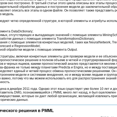
тором оно построено. В третьей статье этого цикла описаны все этапы процес
дварительной обработки данных и построения модели до заключительной обра
воляет описать все этапы в одном файле. Он позволяет также представить
ю модель.
едуют четко определенной структуре, в которой элементы и атрибуты испол
мента DataDictionary;
тимых, отсутствующих и выпадающих значений с помощью элемента MiningSc
аботки данных с помощью элемента TransformationsDictionary;
ния с помощью элементов конкретных моделей, таких как NeuralNetwork, Tre
orecard и RegressionModel;
ной обработки модели с помощью элемента Output.
труктуры, включая конкретные элементы для проверки модели и ее объяснен
прогностическое решение в полном объеме в четкой и структурированной фор
ов и черных ящиков, какими прогностический анализ представляется многим
ва-франка не только между планетами Predicta и Engira, но и между поставщ
ределяет единый и четкий процесс обмена прогностическими решениями. Он 
троением модели и системами внедрения, но и между всеми людьми и группа
 важно, потому что мы можем использовать его для распространения знаний 
чность.
ена в декабре 2011 года. Однако этот язык существует уже более 10 лет и до
ставитель DMG, познакомившийся с PMML много лет назад, я был ошеломлен 
еимуществами, которые он дает любой организации, желающей извлекать при
торических данных.
ического решения в PMML