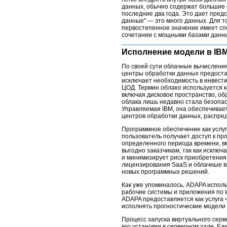
данных, обычно содержат большие 
последние два года. Это дает пред
данные" ― это много данных. Для т
первостепенное значение имеет сп
сочетании с мощными базами данны
Исполнение модели в IBM
По своей сути облачные вычисления
центры обработки данных предоста
исключает необходимость в инвест
ЦОД. Термин
облако
используется к
включая дисковое пространство, о
облака лишь недавно стала безопа
Управляемая IBM, она обеспечивае
центров обработки данных, распред
Программное обеспечение как услуг
пользователь получает доступ к пр
определенного периода времени, в
выгодно заказчикам, так как исклю
и минимизирует риск приобретения
лицензирования SaaS и облачные в
новых программных решений.
Как уже упоминалось, ADAPA испол
рабочие системы и приложения по 
ADAPA предоставляется как услуга 
исполнять прогностические модели 
Процесс запуска виртуального сер
его установки в серверном зале. Ед