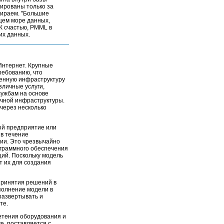
ированы только за
бираем. "Большие
ущем море данных,
К счастью, PMML в
их данных.
Интернет. Крупные
ребованию, что
венную инфраструктуру
личные услуги,
лужбам на основе
ачной инфраструктуры.
через несколько
рой предприятие или
 в течение
ции. Это чрезвычайно
ограммного обеспечения
ий. Поскольку модель
 их для создания
принятия решений в
полнение модели в
развертывать и
те.
етения оборудования и
ке, поставляется с