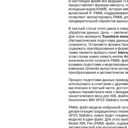
В настоящее время все ведущие ст
предоставляют функции импорта, чт
исходным кодом KNIME, которая им
вычислений R. PMML поддерживают и
позволяет экспортировать PMML для
предварительной обработки данных,
В третьей статье этого цикла я гов
обработки данных. Цель ― увеличи
Для этого выберите
Transform menu
(Автоматическая подготовка данных
сохранить). Установите флажок Sav
содержать преобразования в форм
также сможете выбрать пункт
Intera
этом случае нужно нажать кнопку
An
конечном итоге получите PMML-фай
в рамках подготовки к моделирован
компания Zementis выпустила инте
преобразования и автоматически э
Процесс подготовки данных приводи
использовать в сочетании с другим
как описано в третьей части, доста
нужных параметров в окне с вкладк
синаптического веса для XML-файла
Аналогично IBM SPSS Statistics по
PMML-файл модели нейронной сети
дискретизации градационных перем
SPSS Statistics, нужно будет соед
модели) в один файл. Для этого вы
Model XML File (PMML-файл, содерж
автоматической или интерактивной