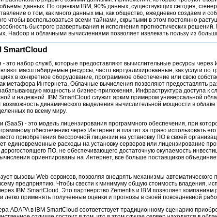
объемы данных. По оценкам IBM, 90% данных, существующих сегодня, сгенер
ставление о том, как много данных мы, как общество, ежедневно создаем и со
ого чтобы воспользоваться всеми тайнами, скрытыми в этом постоянно раст
особность быстрого развертывания и исполнения прогностических решений. 
х, Hadoop и облачными вычислениями позволяет извлекать пользу из больш
 SmartCloud
 - это набор служб, которые предоставляют вычислительные ресурсы через 
вляют масштабируемые ресурсы, часто виртуализированные, как услуги по т
ициях в конкретное оборудование, программное обеспечение или свою собст
ак метафора Интернета. Облачные вычисления позволяют предоставлять раз
брабатывающую мощность и бизнес-приложения. Инфраструктура доступа к с
сной и надежной. IBM SmartCloud служит ярким примером универсальной обл
т возможность динамического выделения вычислительной мощности в облаке 
еленных по всему миру.
и (SaaS) - это модель лицензирования программного обеспечения, при кото
ограммному обеспечению через Интернет и платит за право использовать его
место приобретения бессрочной лицензии на установку ПО в своей организа
чает единовременные расходы на установку серверов или лицензирование пр
 дорогостоящего ПО, не обеспечивающего достаточную окупаемость инвестиц
ычисления ориентированы на Интернет, все больше поставщиков объединяет
ьзует вызовы Web-сервисов, позволяя внедрять механизмы автоматического 
всему предприятию. Чтобы свести к минимуму общую стоимость владения, ис
через IBM SmartCloud. Это партнерство Zementis и IBM позволяет компаниям 
и легко применять полученные оценки и прогнозы в своей повседневной рабо
вера ADAPA в IBM SmartCloud соответствует традиционному сценарию приобр
инственное отличие состоит в том, что в этом случае сервер находится в обла