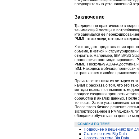
предварительно установленной верс
Заключение
Традиционно практическое внедрени
занимающий месяцы и потребляющий
кто занимался ее перекодирование
PMML те же люди, которые создавал
Как стандарт представления прогн
объеме, в четкой и структурирован
открытые. Например, IBM SPSS Stat
прогностического моделирования. P
PMML. Поскольку ADAPA доступна н
IBM. Находясь в облаке, прогностич
встраиваются в любое приложение 
Прочитав этот цикл из четырех ста
начал с рассказа о том, что это та
методы позволяют выявлять модели 
процесс создания прогностического
обработка и анализ данных. После 
точность. Затем устанавливаются п
После этого бизнес-решения связы
экспортированное в PMML-файл, гот
обещание обучаться на ценных моде
ССЫЛКИ ПО ТЕМЕ
Подробнее о решениях IBM дл
Статьи по теме Big Data
Новости по теме Big Data