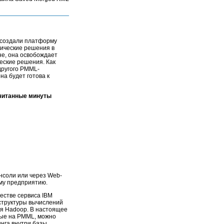
 создали платформу
тические решения в
не, она освобождает
ческие решения. Как
 другого PMML-
на будет готова к
считанные минуты
нсоли или через Web-
ему предприятию.
естве сервиса IBM
структуры вычислений
для Hadoop. В настоящее
ные на PMML, можно
инга внутри базы