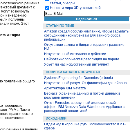
рогностического решения
статьи, обзоры
 текстовый документ с
Новости мира 3D-ускорителей
 могут возникнуть
вой к внедрению,
 были получены
аналитиком. Этот
СТАТЬИ ПО ТЕМЕ
Amazon создал особую компанию, чтобы засылать
ta и Engira
сотрудников к конкурентам для тайного сбора
информации
Отсутствие закона о бигдате тормозит развитие
ИИ
Искусственный интеллект в действии
Нейротехнологическая революция на пороге
Убьет ли нас искусственный интеллект
НОВИНКИ КАТАЛОГА DOWNLOAD
Systems Engineering for Dummies (e-book)
ало появление общего
Искусственный разум. От философии до нейрона
Архитектура IBM Netezza
Вебкаст: Хранение данных и потоки данных в
реальном времени
Отчет Forrester: совокупный экономический
се передовые
эффект IBM Netezza Data Warehouse Appliance с
ивают PMML. Таким
расширенной аналитикой
нного практического
рогностического
ИСХОДНИКИ
Отдам код в хорошие руки. Мошенничество в ИТ-
сфере
кого решения в полном