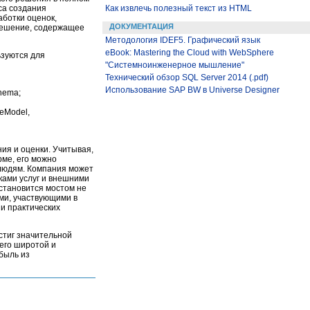
са создания
Как извлечь полезный текст из HTML
ботки оценок,
ДОКУМЕНТАЦИЯ
 решение, содержащее
Методология IDEF5. Графический язык
eBook: Mastering the Cloud with WebSphere
ьзуются для
"Системноинженерное мышление"
Технический обзор SQL Server 2014 (.pdf)
Использование SAP BW в Universe Designer
hema;
eModel,
ия и оценки. Учитывая,
ме, его можно
 людям. Компания может
иками услуг и внешними
становится мостом не
ми, участвующими в
и практических
стиг значительной
его широтой и
быль из