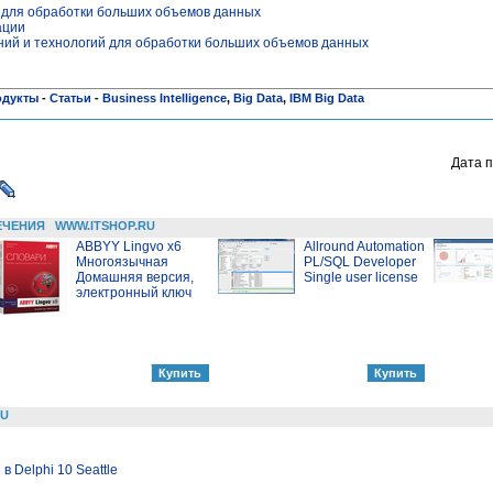
 для обработки больших объемов данных
ации
ний и технологий для обработки больших объемов данных
одукты
-
Статьи
-
Business Intelligence
,
Big Data
,
IBM Big Data
Дата п
ЕЧЕНИЯ
WWW.ITSHOP.RU
ABBYY Lingvo x6
Allround Automation
Многоязычная
PL/SQL Developer
Домашняя версия,
Single user license
электронный ключ
RU
 Delphi 10 Seattle