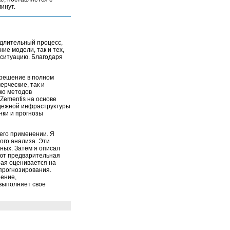
инут.
 длительный процесс,
е модели, так и тех,
 ситуацию. Благодаря
 решение в полном
ерческие, так и
ько методов
Zementis на основе
адежной инфраструктуры
нки и прогнозы
 его применении. Я
ого анализа. Эти
ных. Затем я описал
уют предварительная
рая оценивается на
 прогнозирования.
шение,
 выполняет свое