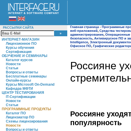
Главная страница
-
Программные пр
РАССЫЛКИ САЙТА
веб-приложений
,
Средства тестиров
администрирование
,
Операционные 
безопасность
,
Антивирусное ПО и за
ИНТЕРНЕТ-МАГАЗИН
Intelligence
,
Электронный документо
Лицензионное ПО
Офисное ПО
,
Графические редактор
Курсы обучения
Сертификация
ОБУЧЕНИЕ И СЕМИНАРЫ
Каталог курсов
Россияне ух
Новости
Статьи
Вопросы и ответы
стремительн
Бесплатные семинары
Онлайн-курсы
Курсы Microsoft On-Demand
Кафедра МФТИ
ЦЕНТР ТЕСТИРОВАНИЯ
IT-Сертификации
Новости
Статьи
ПРОГРАММНЫЕ ПРОДУКТЫ
Россияне уходят
Каталог ПО
Лицензиатор ПО
популярность
Схемы лицензирования
Новости
Вопросы и ответы