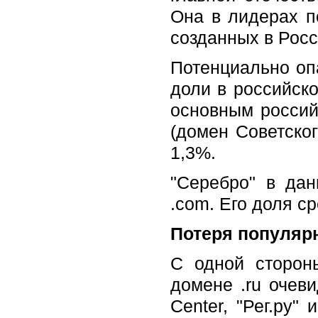
Она в лидерах п
созданных в Росси
Потенциально оп
доли в российско
основным российс
(домен Советског
1,3%.
"Серебро" в да
.com. Его доля с
Потеря популярн
С одной сторон
домене .ru очеви
Center, "Рег.ру"