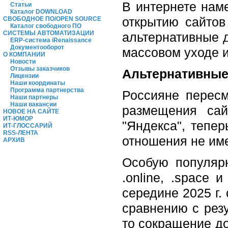
В интернете нам
Статьи
Каталог DOWNLOAD
открытию сайтов
СВОБОДНОЕ ПО/OPEN SOURCE
Каталог свободного ПО
СИСТЕМЫ АВТОМАТИЗАЦИИ
альтернативные д
ERP-система iRenaissance
Документооборот
массовом уходе и
О КОМПАНИИ
Новости
Отзывы заказчиков
Альтернативные
Лицензии
Наши координаты
Программа партнерства
Россияне пересм
Наши партнеры
Наши вакансии
размещения сай
НОВОЕ НА САЙТЕ
ИТ-ЮМОР
"Яндекса", тепе
ИТ-ГЛОССАРИЙ
RSS-ЛЕНТА
отношения не им
АРХИВ
Особую популяр
.online, .space 
середине 2025 г. 
сравнению с резу
то сокращение до