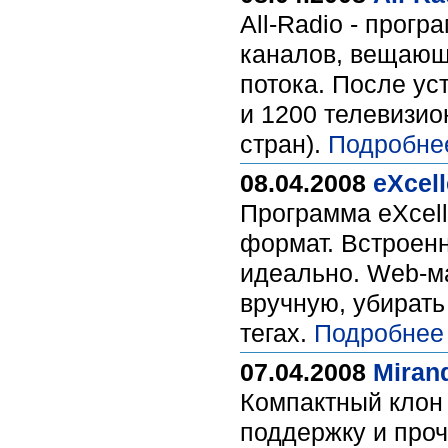
All-Radio - прог
каналов, вещающи
потока. После ус
и 1200 телевизио
стран).
Подробне
08.04.2008
eXcel
Программа eXcell
формат. Встроенн
идеально. Web-м
вручную, убирать
тегах.
Подробнее
07.04.2008
Mirand
Компактный клон
поддержку и проч