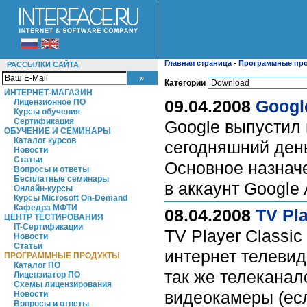
Главная страница
-
Программные пр
РАССЫЛКИ САЙТА
Категории
ИНТЕРНЕТ-МАГАЗИН
09.04.2008
Googl
Лицензионное ПО
Курсы обучения
Сертификация
Google выпустил 
ОБУЧЕНИЕ И СЕМИНАРЫ
Каталог курсов
сегодняшний день
Новости
Статьи
Основное назнач
Вопросы и ответы
Бесплатные семинары
в аккаунт Google
Онлайн-курсы
Курсы Microsoft On-Demand
Кафедра МФТИ
08.04.2008
TV Pla
ЦЕНТР ТЕСТИРОВАНИЯ
IT-Сертификации
TV Player Classi
Новости
Статьи
интернет телевиде
ПРОГРАММНЫЕ ПРОДУКТЫ
Каталог ПО
так же телеканал
Лицензиатор ПО
Схемы лицензирования
видеокамеры (ес
Новости
Вопросы и ответы