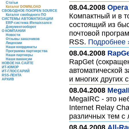
Статьи
08.04.2008
Opera
Каталог DOWNLOAD
СВОБОДНОЕ ПО/OPEN SOURCE
Компактный и в 
Каталог свободного ПО
СИСТЕМЫ АВТОМАТИЗАЦИИ
состоящий из быс
ERP-система iRenaissance
Документооборот
О КОМПАНИИ
почтовой програм
Новости
Отзывы заказчиков
RSS.
Подробнее 
Лицензии
Наши координаты
Программа партнерства
08.04.2008
RapGe
Наши партнеры
Наши вакансии
RapGet (сокраще
НОВОЕ НА САЙТЕ
ИТ-ЮМОР
автоматической з
ИТ-ГЛОССАРИЙ
RSS-ЛЕНТА
и многих других 
АРХИВ
08.04.2008
MegaI
MegaIRC - это н
Internet Relay Ch
различных тем c 
08.04.2008
All-Ra