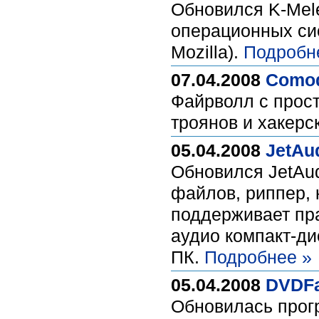
Обновился K-Mel
операционных сис
Mozilla).
Подробн
07.04.2008
Comod
Файрволл с прос
троянов и хакерс
05.04.2008
JetAud
Обновился JetAu
файлов, риппер, 
поддерживает пр
аудио компакт-ди
ПК.
Подробнее »
05.04.2008
DVDFa
Обновилась прог