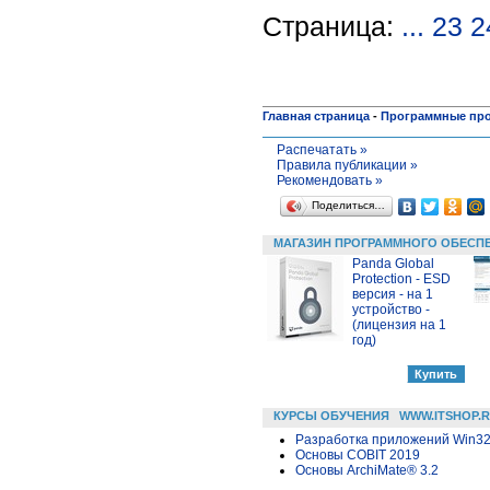
Страница:
...
23
2
Главная страница
-
Программные пр
Распечатать »
Правила публикации »
Рекомендовать »
Поделиться…
МАГАЗИН ПРОГРАММНОГО ОБЕСП
Panda Global
Protection - ESD
версия - на 1
устройство -
(лицензия на 1
год)
КУРСЫ ОБУЧЕНИЯ
WWW.ITSHOP.
Разработка приложений Win32 в
Основы COBIT 2019
Основы ArchiMate® 3.2