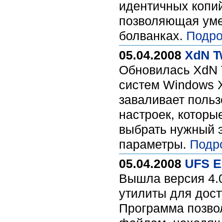
идентичных копий
позволяющая уме
болванках.
Подро
05.04.2008
XdN Tw
Обновилась XdN 
систем Windows X
заваливает поль
настроек, которы
выбрать нужный э
параметры.
Подр
05.04.2008
UFS E
Вышла версия 4.0
утилиты для дост
Программа позвол