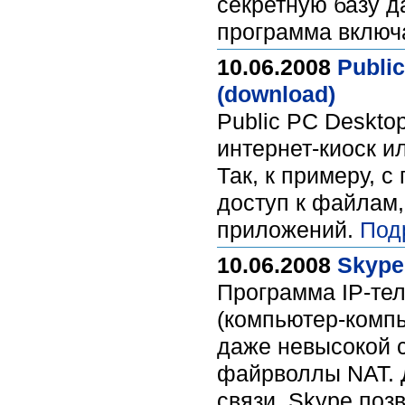
секретную базу д
программа включа
10.06.2008
Publi
(download)
Public PC Deskto
интернет-киоск и
Так, к примеру, 
доступ к файлам,
приложений.
Под
10.06.2008
Skype 
Программа IP-тел
(компьютер-компь
даже невысокой с
файрволлы NAT. 
связи, Skype поз