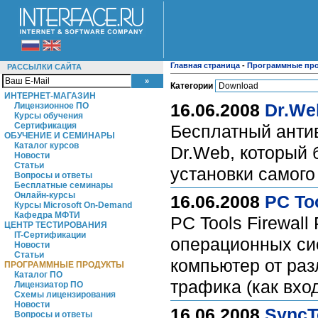
Главная страница
-
Программные пр
РАССЫЛКИ САЙТА
Категории
ИНТЕРНЕТ-МАГАЗИН
16.06.2008
Dr.Web
Лицензионное ПО
Курсы обучения
Сертификация
Бесплатный анти
ОБУЧЕНИЕ И СЕМИНАРЫ
Каталог курсов
Dr.Web, который 
Новости
Статьи
установки самого
Вопросы и ответы
Бесплатные семинары
Онлайн-курсы
16.06.2008
PC Too
Курсы Microsoft On-Demand
Кафедра МФТИ
PC Tools Firewal
ЦЕНТР ТЕСТИРОВАНИЯ
IT-Сертификации
операционных си
Новости
Статьи
компьютер от раз
ПРОГРАММНЫЕ ПРОДУКТЫ
Каталог ПО
трафика (как вхо
Лицензиатор ПО
Схемы лицензирования
Новости
16.06.2008
SyncT
Вопросы и ответы