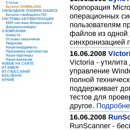
Статьи
Корпорация Micro
Каталог DOWNLOAD
СВОБОДНОЕ ПО/OPEN SOURCE
операционных си
Каталог свободного ПО
СИСТЕМЫ АВТОМАТИЗАЦИИ
пользователям п
ERP-система iRenaissance
Документооборот
О КОМПАНИИ
файлов из одной 
Новости
Отзывы заказчиков
синхронизацией 
Лицензии
Наши координаты
Программа партнерства
16.06.2008
Victor
Наши партнеры
Наши вакансии
Victoria - утили
НОВОЕ НА САЙТЕ
ИТ-ЮМОР
управление Wind
ИТ-ГЛОССАРИЙ
RSS-ЛЕНТА
полной техническ
АРХИВ
поддерживает до
тестов для прове
другое.
Подробне
16.06.2008
RunSc
RunScanner - бе