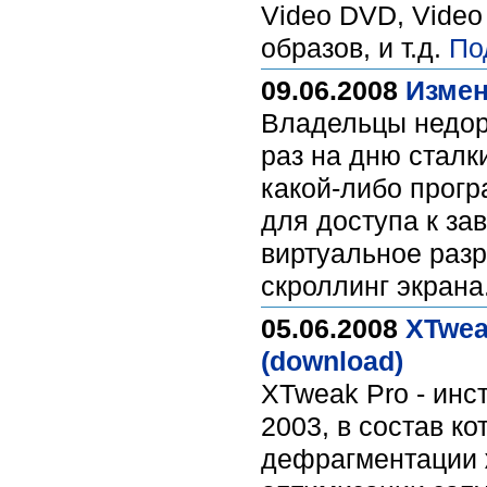
Video DVD, Video
образов, и т.д.
По
09.06.2008
Измен
Владельцы недоро
раз на дню сталк
какой-либо прогр
для доступа к за
виртуальное разр
скроллинг экрана
05.06.2008
XTwea
(download)
XTweak Pro - инс
2003, в состав к
дефрагментации ж