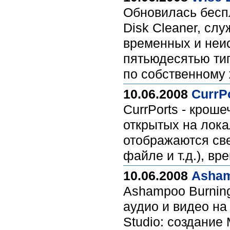
Обновилась беспл
Disk Cleaner, сл
временных и неи
пятьюдесятью ти
по собственному
10.06.2008
CurrPo
CurrPorts - крош
открытых на лока
отображаются све
файле и т.д.), в
10.06.2008
Asham
Ashampoo Burning
аудио и видео на
Studio: создание