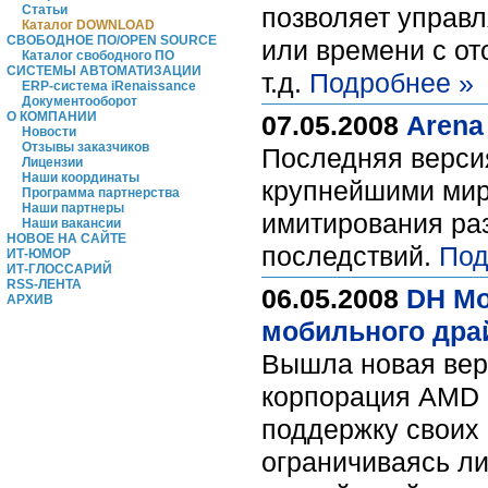
Статьи
позволяет управл
Каталог DOWNLOAD
СВОБОДНОЕ ПО/OPEN SOURCE
или времени с от
Каталог свободного ПО
СИСТЕМЫ АВТОМАТИЗАЦИИ
т.д.
Подробнее »
ERP-система iRenaissance
Документооборот
О КОМПАНИИ
07.05.2008
Arena
Новости
Отзывы заказчиков
Последняя верси
Лицензии
Наши координаты
крупнейшими миро
Программа партнерства
Наши партнеры
имитирования раз
Наши вакансии
НОВОЕ НА САЙТЕ
последствий.
Под
ИТ-ЮМОР
ИТ-ГЛОССАРИЙ
RSS-ЛЕНТА
06.05.2008
DH Mo
АРХИВ
мобильного драй
Вышла новая верс
корпорация AMD 
поддержку своих
ограничиваясь л