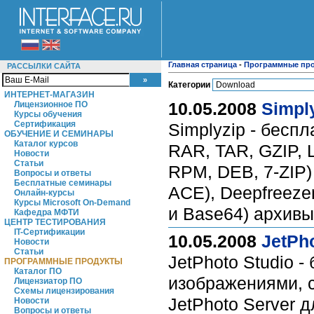
Главная страница
-
Программные пр
РАССЫЛКИ САЙТА
Категории
ИНТЕРНЕТ-МАГАЗИН
10.05.2008
Simply
Лицензионное ПО
Курсы обучения
Сертификация
Simplyzip - беспл
ОБУЧЕНИЕ И СЕМИНАРЫ
Каталог курсов
RAR, TAR, GZIP, 
Новости
Статьи
RPM, DEB, 7-ZIP) 
Вопросы и ответы
Бесплатные семинары
ACE), Deepfreeze
Онлайн-курсы
Курсы Microsoft On-Demand
и Base64) архив
Кафедра МФТИ
ЦЕНТР ТЕСТИРОВАНИЯ
IT-Сертификации
10.05.2008
JetPho
Новости
Статьи
JetPhoto Studio 
ПРОГРАММНЫЕ ПРОДУКТЫ
Каталог ПО
изображениями, с
Лицензиатор ПО
Схемы лицензирования
JetPhoto Server д
Новости
Вопросы и ответы