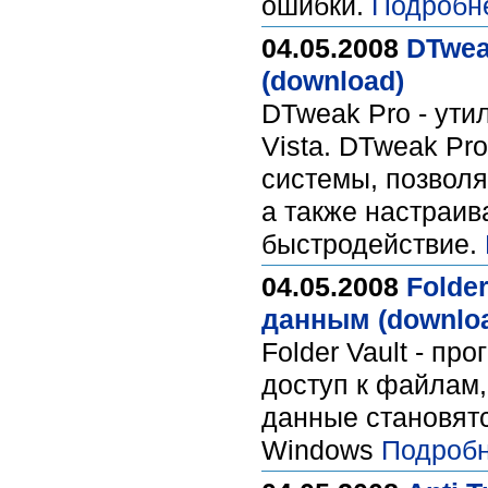
ошибки.
Подробн
04.05.2008
DTwea
(download)
DTweak Pro - ути
Vista. DTweak Pr
системы, позволя
а также настраив
быстродействие.
04.05.2008
Folde
данным (downlo
Folder Vault - п
доступ к файлам
данные становят
Windows
Подробн