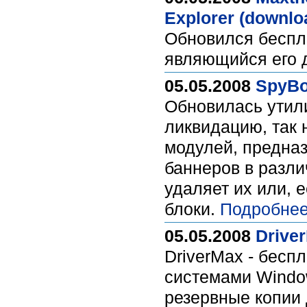
Explorer (downlo
Обновился беспла
являющийся его
05.05.2008
SpyBo
Обновилась утили
ликвидацию, так
модулей, предна
баннеров в разл
удаляет их или, 
блоки.
Подробнее
05.05.2008
Driver
DriverMax - бесп
системами Window
резервные копии 