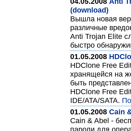
04.05.2008
Anti T
(download)
Вышла новая верс
различные вредон
Anti Trojan Elite
быстро обнаружив
01.05.2008
HDClon
HDClone Free Edi
хранящейся на ж
быть представлен
HDClone Free Edi
IDE/ATA/SATA.
По
01.05.2008
Cain &
Cain & Abel - бе
пароли для опер