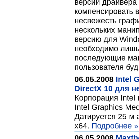
версий драйвера 
компенсировать 
несвежесть графи
нескольких мани
версию для Windo
необходимо лишь 
последующие ман
пользователя буд
06.05.2008
Intel 
DirectX 10 для 
Корпорация Intel
Intel Graphics Me
Датируется 25-м 
x64.
Подробнее »
06.05.2008
Maxth