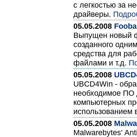
с легкостью за н
драйверы.
Подро
05.05.2008
Foobar
Выпущен новый ф
созданного одним
средства для раб
файлами и т.д.
П
05.05.2008
UBCD4
UBCD4Win - образ
необходимое ПО 
компьютерных пр
использованием в
05.05.2008
Malwa
Malwarebytes' An