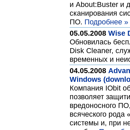
и About:Buster и
сканирования си
ПО.
Подробнее »
05.05.2008
Wise D
Обновилась беспл
Disk Cleaner, сл
временных и неи
04.05.2008
Advan
Windows (downlo
Компания IObit о
позволяет защити
вредоносного ПО,
всяческого рода
системы и, при н