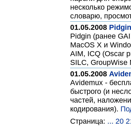
несколько режимо
словарю, просмот
01.05.2008
Pidgin
Pidgin (ранее GA
MacOS X и Windo
AIM, ICQ (Oscar p
SILC, GroupWise 
01.05.2008
Avidem
Avidemux - бесп
быстрого (и несл
частей, наложен
кодирования).
По
Страница:
...
20
2