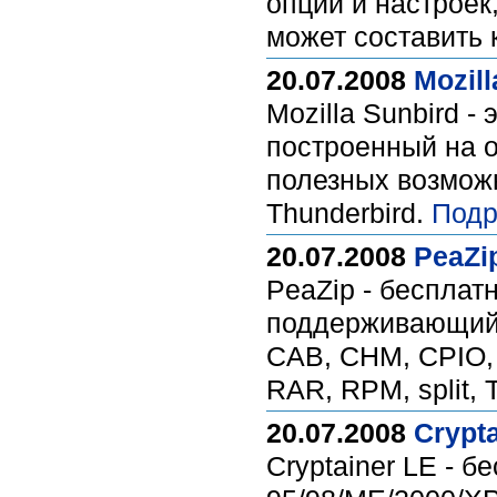
опций и настроек
может составить
20.07.2008
Mozill
Mozilla Sunbird 
построенный на 
полезных возможн
Thunderbird.
Подр
20.07.2008
PeaZip
PeaZip - бесплат
поддерживающий р
CAB, CHM, CPIO, 
RAR, RPM, split, 
20.07.2008
Crypta
Cryptainer LE - 