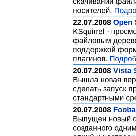
скачивании файла
носителей.
Подро
22.07.2008
Open 
KSquirrel - прос
файловым дерево
поддержкой форм
плагинов.
Подроб
20.07.2008
Vista 
Вышла новая верс
сделать запуск п
стандартными ср
20.07.2008
Foobar
Выпущен новый ф
созданного одним