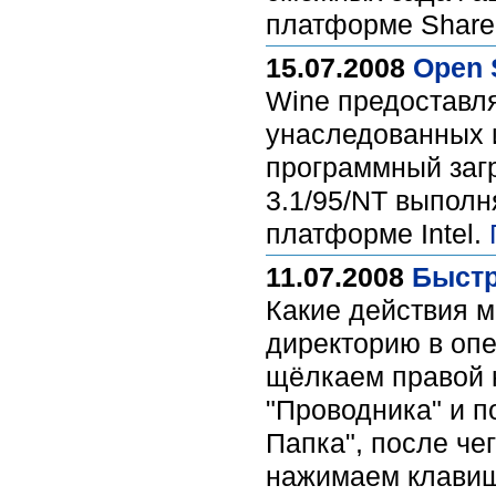
платформе Share
15.07.2008
Open 
Wine предоставля
унаследованных и
программный заг
3.1/95/NT выполн
платформе Intel.
11.07.2008
Быстр
Какие действия м
директорию в оп
щёлкаем правой 
"Проводника" и п
Папка", после че
нажимаем клавишу