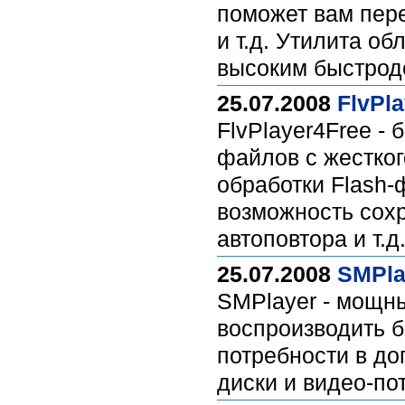
поможет вам пер
и т.д. Утилита о
высоким быстрод
25.07.2008
FlvPla
FlvPlayer4Free -
файлов с жестког
обработки Flash-
возможность сох
автоповтора и т.д
25.07.2008
SMPla
SMPlayer - мощны
воспроизводить б
потребности в до
диски и видео-пот