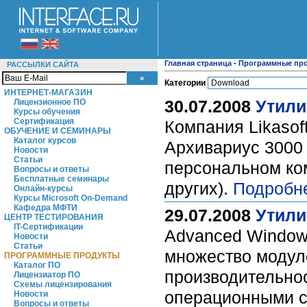
Главная страница
-
Программные пр
РАССЫЛКИ САЙТА
Категории
ИНТЕРНЕТ-МАГАЗИН
30.07.2008
Утили
Лицензионное ПО
Курсы обучения
Сертификация
Компания Likasof
ОБУЧЕНИЕ И СЕМИНАРЫ
Каталог курсов
Архивариус 3000 
Новости
Статьи
персональном ком
Вопросы и ответы
Бесплатные семинары
других).
Подробн
Онлайн-курсы
Курсы Microsoft On-Demand
Кафедра МФТИ
29.07.2008
Утили
ЦЕНТР ТЕСТИРОВАНИЯ
IT-Сертификации
Advanced Window
Новости
Статьи
множество модул
ПРОГРАММНЫЕ ПРОДУКТЫ
Каталог ПО
производительно
Лицензиатор ПО
Схемы лицензирования
операционными с
Новости
Вопросы и ответы