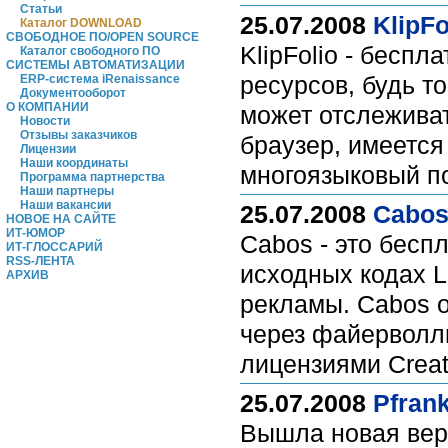
Статьи
25.07.2008
KlipFo
Каталог DOWNLOAD
СВОБОДНОЕ ПО/OPEN SOURCE
KlipFolio - бесп
Каталог свободного ПО
СИСТЕМЫ АВТОМАТИЗАЦИИ
ресурсов, будь то
ERP-система iRenaissance
Документооборот
О КОМПАНИИ
может отслеживат
Новости
Отзывы заказчиков
браузер, имеется
Лицензии
Наши координаты
многоязыковый по
Программа партнерства
Наши партнеры
Наши вакансии
25.07.2008
Cabos 
НОВОЕ НА САЙТЕ
ИТ-ЮМОР
Cabos - это бесп
ИТ-ГЛОССАРИЙ
RSS-ЛЕНТА
исходных кодах L
АРХИВ
рекламы. Cabos 
через файерволлы
лицензиями Crea
25.07.2008
Pfrank
Вышла новая верс