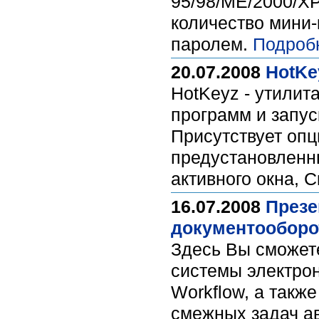
95/98/ME/2000/XP
количество мини-
паролем.
Подроб
20.07.2008
HotKey
HotKeyz - утилит
программ и запус
Присутствует опц
предустановленн
активного окна, С
16.07.2008
Презе
документооборот
Здесь Вы сможете
системы электрон
Workflow, а такж
смежных задач ав