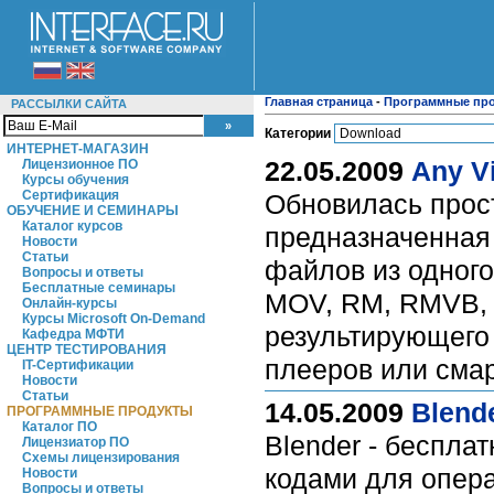
Главная страница
-
Программные пр
РАССЫЛКИ САЙТА
Категории
ИНТЕРНЕТ-МАГАЗИН
22.05.2009
Any Vi
Лицензионное ПО
Курсы обучения
Сертификация
Обновилась прост
ОБУЧЕНИЕ И СЕМИНАРЫ
Каталог курсов
предназначенная 
Новости
Статьи
файлов из одного
Вопросы и ответы
Бесплатные семинары
MOV, RM, RMVB, 
Онлайн-курсы
Курсы Microsoft On-Demand
результирующего 
Кафедра МФТИ
ЦЕНТР ТЕСТИРОВАНИЯ
плееров или сма
IT-Сертификации
Новости
Статьи
14.05.2009
Blende
ПРОГРАММНЫЕ ПРОДУКТЫ
Каталог ПО
Blender - беспла
Лицензиатор ПО
Схемы лицензирования
кодами для операц
Новости
Вопросы и ответы