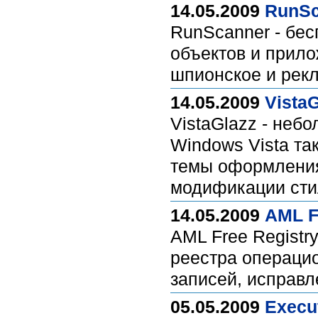
14.05.2009
RunSc
RunScanner - бе
объектов и прило
шпионское и рек
14.05.2009
VistaG
VistaGlazz - неб
Windows Vista та
темы оформления
модификации сти
14.05.2009
AML Fr
AML Free Registr
реестра операци
записей, исправл
05.05.2009
Execut