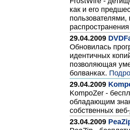
FrostWire - дети
как и его предш
пользователями, 
распространения
29.04.2009
DVDFa
Обновилась прог
идентичных копий
позволяющая уме
болванках.
Подро
29.04.2009
Kompo
KompoZer - бесп
обладающим знан
собственных веб
23.04.2009
PeaZip