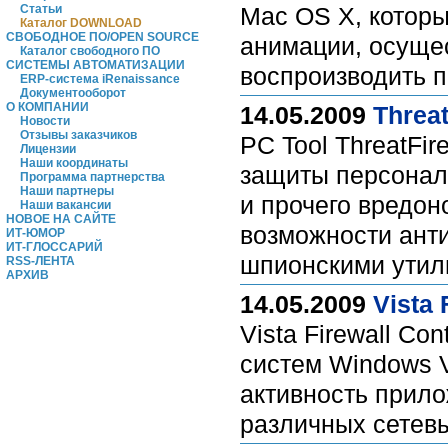
Статьи
Mac OS X, которы
Каталог DOWNLOAD
СВОБОДНОЕ ПО/OPEN SOURCE
анимации, осущес
Каталог свободного ПО
СИСТЕМЫ АВТОМАТИЗАЦИИ
воспроизводить
ERP-система iRenaissance
Документооборот
О КОМПАНИИ
14.05.2009
Threat
Новости
Отзывы заказчиков
PC Tool ThreatFi
Лицензии
Наши координаты
защиты персональ
Программа партнерства
Наши партнеры
и прочего вредон
Наши вакансии
НОВОЕ НА САЙТЕ
возможности ант
ИТ-ЮМОР
ИТ-ГЛОССАРИЙ
шпионскими утил
RSS-ЛЕНТА
АРХИВ
14.05.2009
Vista 
Vista Firewall C
систем Windows V
активность прил
различных сетевы