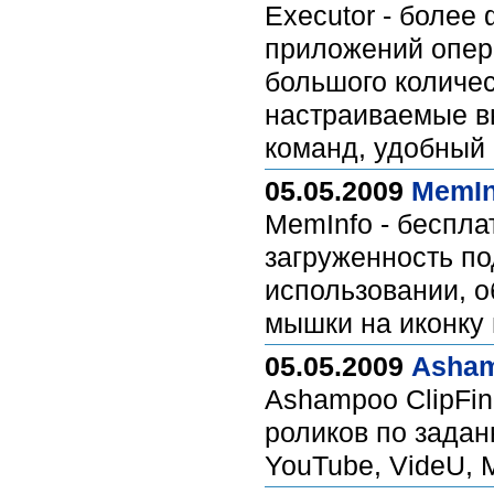
Executor - более
приложений опер
большого количес
настраиваемые в
команд, удобный 
05.05.2009
MemIn
MemInfo - беспла
загруженность п
использовании, 
мышки на иконку
05.05.2009
Asham
Ashampoo ClipFin
роликов по зада
YouTube, VideU, M