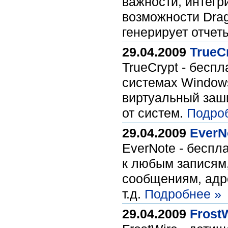
важности, интегр
возможности Drag
генерирует отче
29.04.2009
TrueCr
TrueCrypt - бес
системах Windows
виртуальный заш
от систем.
Подро
29.04.2009
EverNo
EverNote - беспл
к любым записям
сообщениям, адре
т.д.
Подробнее »
29.04.2009
FrostW