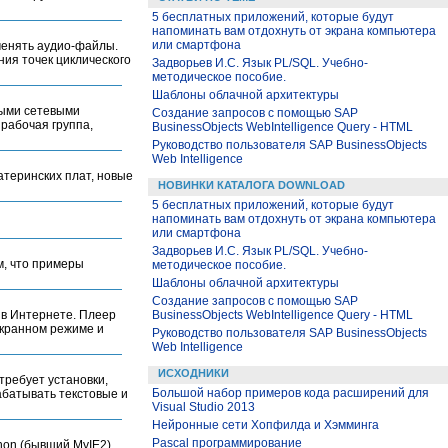
5 бесплатных приложений, которые будут
напоминать вам отдохнуть от экрана компьютера
или смартфона
менять аудио-файлы.
ия точек циклического
Задворьев И.С. Язык PL/SQL. Учебно-
методическое пособие.
Шаблоны облачной архитектуры
ными сетевыми
Создание запросов с помощью SAP
 рабочая группа,
BusinessObjects WebIntelligence Query - HTML
Руководство пользователя SAP BusinessObjects
Web Intelligence
атеринских плат, новые
НОВИНКИ КАТАЛОГА DOWNLOAD
5 бесплатных приложений, которые будут
напоминать вам отдохнуть от экрана компьютера
или смартфона
Задворьев И.С. Язык PL/SQL. Учебно-
м, что примеры
методическое пособие.
Шаблоны облачной архитектуры
Создание запросов с помощью SAP
 в Интернете. Плеер
BusinessObjects WebIntelligence Query - HTML
экранном режиме и
Руководство пользователя SAP BusinessObjects
Web Intelligence
ИСХОДНИКИ
требует установки,
Большой набор примеров кода расширений для
абатывать текстовые и
Visual Studio 2013
Нейронные сети Хопфилда и Хэмминга
Pascal программирование
hon (бывший MyIE2).