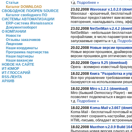
Статьи
т.д.
Подробнее »
Каталог DOWNLOAD
23.02.2008
Wavosaur v.1.0.2.0 (down
СВОБОДНОЕ ПО/OPEN SOURCE
Wavosaur - крошечный, бесплатный
Каталог свободного ПО
Wavosaur предоставляет вам возмож
СИСТЕМЫ АВТОМАТИЗАЦИИ
повторения, накладывать спец. эфф
ERP-система iRenaissance
Документооборот
23.02.2008
NetSetMan v.2.4.2 (down
О КОМПАНИИ
NetSetMan - небольшая бесплатная
Новости
профайлами, в число параметров ко
Отзывы заказчиков
запускаемые скрипты и т.д.
Подробн
Лицензии
20.02.2008
Новые версии прошивок,
Наши координаты
Новые версии прошивок, драйверов 
Программа партнерства
версии прошивок для оптических пр
Наши партнеры
Наши вакансии
20.02.2008
Opera 9.25 (download)
НОВОЕ НА САЙТЕ
Opera - всемирно известный браузе
ИТ-ЮМОР
ИТ-ГЛОССАРИЙ
18.02.2008
Книга "Разработка и уп
RSS-ЛЕНТА
Все про управление требованиями в
АРХИВ
базируются на использовании решени
18.02.2008
Miro v.1.2.1 (download)
Miro (бывший Democracy Player) - 
позволяет подключаться к видео-ка
т.д.
Подробнее »
18.02.2008
Koma-Mail v.3.667 (down
Koma-Mail - бесплатный почтовый к
позволяет сохранять настройки, ра
HTML-письма, обладает встроенным
18.02.2008
Maxthon v.2.0.9 Build 16
Выпущена новая версия одного из лу