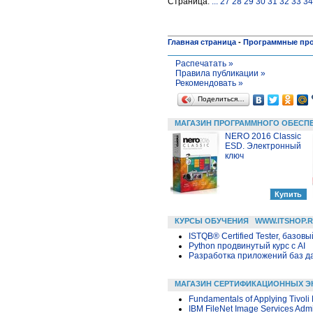
Страница:
...
27
28
29
30
31
32
33
34
Главная страница
-
Программные пр
Распечатать »
Правила публикации »
Рекомендовать »
Поделиться…
МАГАЗИН ПРОГРАММНОГО ОБЕСП
NERO 2016 Classic
ESD. Электронный
ключ
КУРСЫ ОБУЧЕНИЯ
WWW.ITSHOP.
ISTQB® Certified Tester, базовы
Python продвинутый курс с AI
Разработка приложений баз дан
МАГАЗИН СЕРТИФИКАЦИОННЫХ Э
Fundamentals of Applying Tivoli
IBM FileNet Image Services Admi