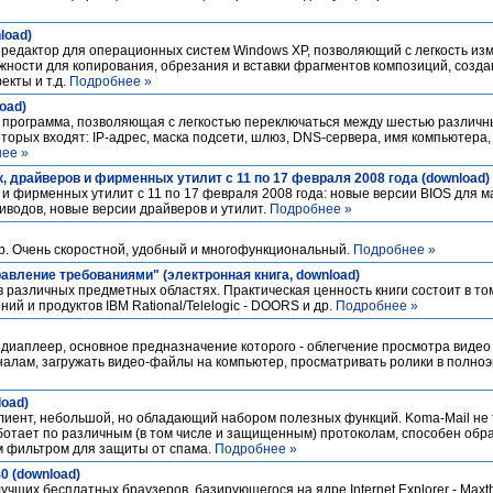
load)
 редактор для операционных систем Windows XP, позволяющий с легкость из
ности для копирования, обрезания и вставки фрагментов композиций, создан
екты и т.д.
Подробнее »
load)
 программа, позволяющая с легкостью переключаться между шестью различ
торых входят: IP-адрес, маска подсети, шлюз, DNS-сервера, имя компьютера,
ее »
 драйверов и фирменных утилит с 11 по 17 февраля 2008 года (download)
и фирменных утилит с 11 по 17 февраля 2008 года: новые версии BIOS для м
иводов, новые версии драйверов и утилит.
Подробнее »
р. Очень скоростной, удобный и многофункциональный.
Подробнее »
равление требованиями" (электронная книга, download)
 различных предметных областях. Практическая ценность книги состоит в то
й и продуктов IBM Rational/Telelogic - DOORS и др.
Подробнее »
медиаплеер, основное предназначение которого - облегчение просмотра видео
налам, загружать видео-файлы на компьютер, просматривать ролики в полно
load)
лиент, небольшой, но обладающий набором полезных функций. Koma-Mail не 
ботает по различным (в том числе и защищенным) протоколам, способен обр
 фильтром для защиты от спама.
Подробнее »
40 (download)
чших бесплатных браузеров, базирующегося на ядре Internet Explorer - Maxt