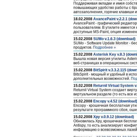
Поддерживая вкладки и имея собст
повышающих удобство работы с бра
автозаполнения, горячие клавиши и
18.02.2008
AvancePaint v.2.2.1 (dow
AvancePaint - графический редакто
пользователям. В утилите имеется 
доступные MS-Paint, опция измене
15.02.2008
SUMo v.1.6.3 (download)
SUMo - Software Update Monitor -
продуктов.
Подробнее »
15.02.2008
Asterisk Key v.8.3 (down
Вышла новая версия утилиты Asteris
веб-страницах в операционных сис
15.02.2008
BitSpirit v.3.3.2.115 (dow
BitsSpirit - мощный и удобный в исп
дополнительных возможностей.
По
15.02.2008
Returnil Virtual System v
Returnil Virtual System создает ви
виртуальном разделе (то есть все 
15.02.2008
Encopy v.4.52 (download
Encopy - крошечная бесплатная ут
результате программного сбоя, оши
15.02.2008
Xpy v.0.9.12 (download)
Обновилась Xpy, крошечная беспла
Antispy, то есть анализирует кон
информацию о всевозможных лазейк