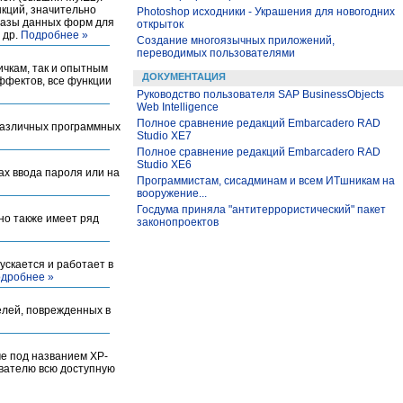
кций, значительно
Photoshop исходники - Украшения для новогодних
базы данных форм для
открыток
 др.
Подробнее »
Создание многоязычных приложений,
переводимых пользователями
ичкам, так и опытным
ДОКУМЕНТАЦИЯ
ффектов, все функции
Руководство пользователя SAP BusinessObjects
Web Intelligence
Полное сравнение редакций Embarcadero RAD
 различных программных
Studio XE7
Полное сравнение редакций Embarcadero RAD
Studio XE6
ах ввода пароля или на
Программистам, сисадминам и всем ИТшникам на
вооружение...
Госдума приняла "антитеррористический" пакет
 но также имеет ряд
законопроектов
ускается и работает в
дробнее »
елей, поврежденных в
ме под названием XP-
ователю всю доступную