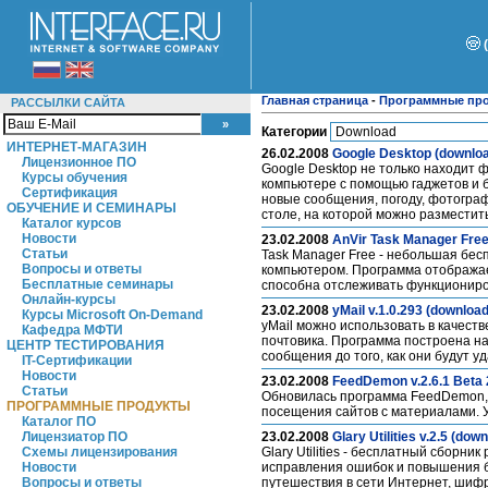
Главная страница
-
Программные пр
РАССЫЛКИ САЙТА
Категории
ИНТЕРНЕТ-МАГАЗИН
26.02.2008
Google Desktop (downlo
Лицензионное ПО
Google Desktop не только находит 
Курсы обучения
компьютере с помощью гаджетов и б
Сертификация
новые сообщения, погоду, фотограф
ОБУЧЕНИЕ И СЕМИНАРЫ
столе, на которой можно разместит
Каталог курсов
Новости
23.02.2008
AnVir Task Manager Free 
Статьи
Task Manager Free - небольшая бе
Вопросы и ответы
компьютером. Программа отображае
Бесплатные семинары
способна отслеживать функционир
Онлайн-курсы
23.02.2008
yMail v.1.0.293 (download
Курсы Microsoft On-Demand
yMail можно использовать в качеств
Кафедра МФТИ
почтовика. Программа построена на
ЦЕНТР ТЕСТИРОВАНИЯ
сообщения до того, как они будут 
IT-Сертификации
Новости
23.02.2008
FeedDemon v.2.6.1 Beta 
Статьи
Обновилась программа FeedDemon, 
ПРОГРАММНЫЕ ПРОДУКТЫ
посещения сайтов с материалами. 
Каталог ПО
Лицензиатор ПО
23.02.2008
Glary Utilities v.2.5 (dow
Схемы лицензирования
Glary Utilities - бесплатный сбор
Новости
исправления ошибок и повышения 
Вопросы и ответы
путешествия в сети Интернет, шифр