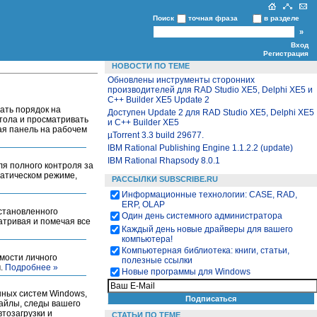
Поиск
точная фраза
в разделе
Вход
Регистрация
НОВОСТИ ПО ТЕМЕ
Обновлены инструменты сторонних
производителей для RAD Studio XE5, Delphi XE5 и
C++ Builder XE5 Update 2
ать порядок на
Доступен Update 2 для RAD Studio XE5, Delphi XE5
тола и просматривать
и C++ Builder XE5
ая панель на рабочем
µTorrent 3.3 build 29677.
IBM Rational Publishing Engine 1.1.2.2 (update)
IBM Rational Rhapsody 8.0.1
я полного контроля за
атическом режиме,
РАССЫЛКИ SUBSCRIBE.RU
Информационные технологии: CASE, RAD,
ERP, OLAP
установленного
Один день системного администратора
атривая и помечая все
Каждый день новые драйверы для вашего
компьютера!
Компьютерная библиотека: книги, статьи,
мости личного
полезные ссылки
м.
Подробнее »
Новые программы для Windows
онных систем Windows,
айлы, следы вашего
тозагрузки и
СТАТЬИ ПО ТЕМЕ