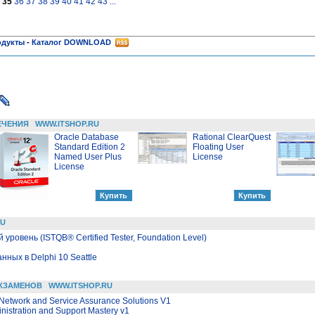
35
36
37
38
39
40
41
42
43
...
одукты
-
Каталог DOWNLOAD
ЕЧЕНИЯ
WWW.ITSHOP.RU
Oracle Database
Rational ClearQuest
Standard Edition 2
Floating User
Named User Plus
License
License
RU
й уровень (ISTQB® Certified Tester, Foundation Level)
ных в Delphi 10 Seattle
КЗАМЕНОВ
WWW.ITSHOP.RU
 Network and Service Assurance Solutions V1
nistration and Support Mastery v1