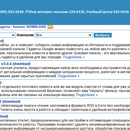
(495) 925-0049, ITShop интернет-магазин 229-0436, Учебный Центр 925-0049
одукты
-
Каталог DOWNLOAD
Компании
ad)
файлы, но и помогает собирать новую информацию из Интернета и поддержив
оковой панели. Гаджеты Google можно поместить на любое место рабочего с
ии, персональные новости и многое другое. Боковая панель - это вертикальн
ь гаджеты в удобном для вас порядке.
Подробнее »
v.5.0.4 (download)
сплатная утилита, предоставляющая набор всех необходимых инструментов дл
т детальную информацию о каждом запущенном процессе, работает в автом
ование даже скрытых приложений.
Подробнее »
)
е отдельного почтового клиента или же как модуль очистки от спама для уже 
 использовании технологий Bayesian, позволяет вам "обучать" фильтр, просм
удалены или же скачаны на локальную машину.
Подробнее »
2 (download)
облегчающая поиск и чтение заголовков в формате RSS в Сети без необходи
Утилита очень проста в работе и обладает приятным и удобным интерфейсо
nload)
ник различных утилит, предназначенных для настройки и оптимизации операци
безопасности работы. Программа позволяет удалять ненужные/временные ф
ования информации от несанкционированного доступа, обработки списков ав