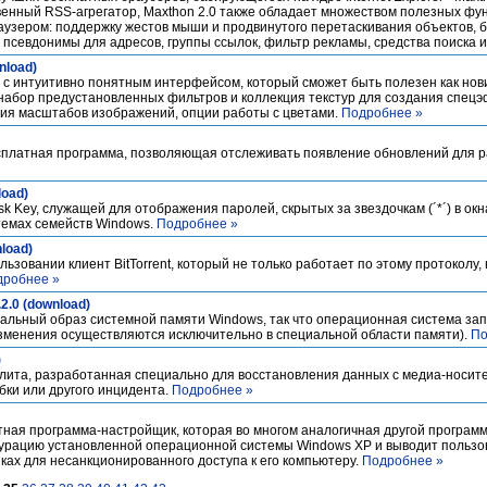
венный RSS-агрегатор, Maxthon 2.0 также обладает множеством полезных фун
узером: поддержку жестов мыши и продвинутого перетаскивания объектов, 
 псевдонимы для адресов, группы ссылок, фильтр рекламы, средства поиска и
nload)
р с интуитивно понятным интерфейсом, который сможет быть полезен как нов
набор предустановленных фильтров и коллекция текстур для создания спецэ
ния масштабов изображений, опции работы с цветами.
Подробнее »
 бесплатная программа, позволяющая отслеживать появление обновлений для
load)
k Key, служащей для отображения паролей, скрытых за звездочкам (´*´) в окн
темах семейств Windows.
Подробнее »
nload)
ользовании клиент BitTorrent, который не только работает по этому протоколу,
дробнее »
.2.0 (download)
ртуальный образ системной памяти Windows, так что операционная система зап
изменения осуществляются исключительно в специальной области памяти).
По
)
илита, разработанная специально для восстановления данных с медиа-носит
бки или другого инцидента.
Подробнее »
тная программа-настройщик, которая во многом аналогичная другой програм
фигурацию установленной операционной системы Windows XP и выводит польз
ах для несанкционированного доступа к его компьютеру.
Подробнее »