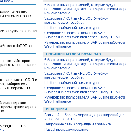
обнее »
5 бесплатных приложений, которые будут
напоминать вам отдохнуть от экрана компьютера
ожностью записи
или смартфона
ьшинством бытовых
Задворьев И.С. Язык PL/SQL. Учебно-
методическое пособие.
Шаблоны облачной архитектуры
сс загрузки файлов из
Создание запросов с помощью SAP
BusinessObjects WebIntelligence Query - HTML
Руководство пользователя SAP BusinessObjects
Работая с doPDF вы
Web Intelligence
НОВИНКИ КАТАЛОГА DOWNLOAD
5 бесплатных приложений, которые будут
рез сеть Интернет.
напоминать вам отдохнуть от экрана компьютера
траивать презентации,
или смартфона
Задворьев И.С. Язык PL/SQL. Учебно-
методическое пособие.
жет записывать CD-R и
Шаблоны облачной архитектуры
ра, выбирая их и
хранять образы CD в
Создание запросов с помощью SAP
BusinessObjects WebIntelligence Query - HTML
Руководство пользователя SAP BusinessObjects
Web Intelligence
йсом и широким
ий просмотрщик хорошо
ИСХОДНИКИ
вых
Большой набор примеров кода расширений для
Visual Studio 2013
Нейронные сети Хопфилда и Хэмминга
StrongDC++. По
Pascal программирование
е »