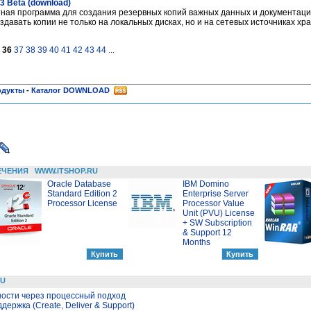
23 Beta (download)
тная программа для создания резервных копий важных данных и документаци
давать копии не только на локальных дисках, но и на сетевых источниках хр
36
37
38
39
40
41
42
43
44
...
одукты
-
Каталог DOWNLOAD
ЕЧЕНИЯ
WWW.ITSHOP.RU
Oracle Database
IBM Domino
Standard Edition 2
Enterprise Server
Processor License
Processor Value
Unit (PVU) License
+ SW Subscription
& Support 12
Months
RU
ости через процессный подход
держка (Create, Deliver & Support)