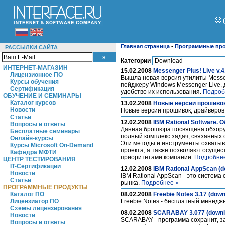
Главная страница
-
Программные пр
РАССЫЛКИ САЙТА
Категории
ИНТЕРНЕТ-МАГАЗИН
15.02.2008
Messenger Plus! Live v.4
Лицензионное ПО
Вышла новая версия утилиты Messen
Курсы обучения
пейджеру Windows Messenger Live,
Сертификация
удобство их использования.
Подроб
ОБУЧЕНИЕ И СЕМИНАРЫ
Каталог курсов
13.02.2008
Новые версии прошивок,
Новости
Новые версии прошивок, драйверов
Статьи
12.02.2008
IBM Rational Software. 
Вопросы и ответы
Данная брошюра посвящена обзору 
Бесплатные семинары
полный комплекс задач, связанных 
Онлайн-курсы
Эти методы и инструменты охватыв
Курсы Microsoft On-Demand
проекта, а также позволяют осущес
Кафедра МФТИ
приоритетами компании.
Подробне
ЦЕНТР ТЕСТИРОВАНИЯ
IT-Сертификации
12.02.2008
IBM Rational AppScan (d
Новости
IBM Rational AppScan - это систе
Статьи
рынка.
Подробнее »
ПРОГРАММНЫЕ ПРОДУКТЫ
Каталог ПО
08.02.2008
Freebie Notes 3.17 (down
Лицензиатор ПО
Freebie Notes - бесплатный менедж
Схемы лицензирования
08.02.2008
SCARABAY 3.077 (downl
Новости
SCARABAY - программа сохранит, з
Вопросы и ответы