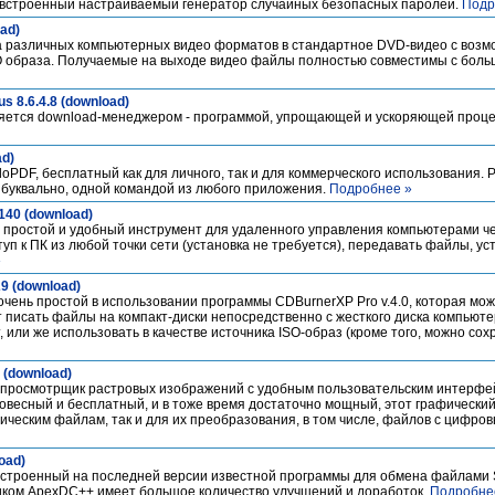
ет встроенный настраиваемый генератор случайных безопасных паролей.
Подр
oad)
да различных компьютерных видео форматов в стандартное DVD-видео с возм
SO образа. Получаемые на выходе видео файлы полностью совместимы с бол
s 8.6.4.8 (download)
вляется download-менеджером - программой, упрощающей и ускоряющей проце
ad)
PDF, бесплатный как для личного, так и для коммерческого использования. 
 буквально, одной командой из любого приложения.
Подробнее »
4140 (download)
 простой и удобный инструмент для удаленного управления компьютерами че
уп к ПК из любой точки сети (установка не требуется), передавать файлы, ус
»
9 (download)
чень простой в использовании программы CDBurnerXP Pro v.4.0, которая мо
писать файлы на компакт-диски непосредственно с жесткого диска компьюте
 или же использовать в качестве источника ISO-образ (кроме того, можно со
1 (download)
й просмотрщик растровых изображений с удобным пользовательским интерфе
ковесный и бесплатный, и в тоже время достаточно мощный, этот графическ
фическим файлам, так и для их преобразования, в том числе, файлов с цифро
oad)
строенный на последней версии известной программы для обмена файлами 
ком ApexDC++ имеет большое количество улучшений и доработок.
Подробне