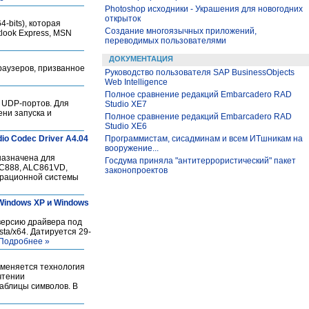
Photoshop исходники - Украшения для новогодних
открыток
-bits), которая
Создание многоязычных приложений,
tlook Express, MSN
переводимых пользователями
ДОКУМЕНТАЦИЯ
раузеров, призванное
Руководство пользователя SAP BusinessObjects
Web Intelligence
Полное сравнение редакций Embarcadero RAD
и UDP-портов. Для
Studio XE7
ени запуска и
Полное сравнение редакций Embarcadero RAD
Studio XE6
io Codec Driver А4.04
Программистам, сисадминам и всем ИТшникам на
вооружение...
назначена для
Госдума приняла "антитеррористический" пакет
LC888, ALC861VD,
законопроектов
ерационной системы
 Windows XP и Windows
версию драйвера под
ta/х64. Датируется 29-
Подробнее »
именяется технология
чтении
аблицы символов. В