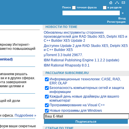
Поиск
точная фраза
в разделе
Вход
Регистрация
НОВОСТИ ПО ТЕМЕ
Обновлены инструменты сторонних
производителей для RAD Studio XE5, Delphi XE5 и
C++ Builder XE5 Update 2
лярному Интернет-
Доступен Update 2 для RAD Studio XE5, Delphi XE5
е заметно повышающий
и C++ Builder XE5
µTorrent 3.3 build 29677.
wnload)
IBM Rational Publishing Engine 1.1.2.2 (update)
IBM Rational Rhapsody 8.0.1
РАССЫЛКИ SUBSCRIBE.RU
омпаниям решать
к и в других сферах.
Информационные технологии: CASE, RAD,
ента завершения
ERP, OLAP
скими целями и
Безопасность компьютерных сетей и защита
информации
Каждый день новые драйверы для вашего
компьютера!
ащей ей доли
Программирование на Visual С++
Новые программы для Windows
 и офиса.
Подробнее »
 форм ваши секретные
СТАТЬИ ПО ТЕМЕ