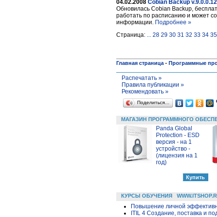
04.02.2008
Cobian Backup v.9.0.0.1
Обновилась Cobian Backup, беспла
работать по расписанию и может соз
информации.
Подробнее »
Страница:
...
28
29
30
31
32
33
34
35
Главная страница
-
Программные пр
Распечатать »
Правила публикации »
Рекомендовать »
Поделиться…
МАГАЗИН ПРОГРАММНОГО ОБЕСП
Panda Global
Protection - ESD
версия - на 1
устройство -
(лицензия на 1
год)
КУРСЫ ОБУЧЕНИЯ
WWW.ITSHOP.
Повышение личной эффективн
ITIL 4 Создание, поставка и под