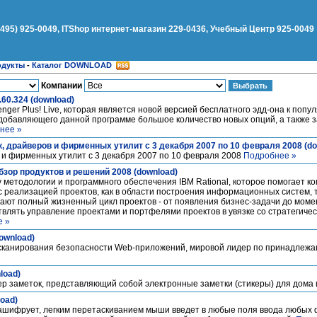
(495) 925-0049, ITShop интернет-магазин 229-0436, Учебный Центр 925-0049
одукты
-
Каталог DOWNLOAD
Компании
.60.324 (download)
ger Plus! Live, которая является новой версией бесплатного эдд-она к попу
 добавляющего данной программе большое количество новых опций, а такж
нее »
 драйверов и фирменных утилит с 3 декабря 2007 по 10 февраля 2008 (do
 и фирменных утилит с 3 декабря 2007 по 10 февраля 2008
Подробнее »
Обзор продуктов и решений 2008 (download)
методологии и программного обеспечения IBM Rational, которое помогает к
с реализацией проектов, как в области построения информационных систем, та
ают полный жизненный цикл проектов - от появления бизнес-задачи до мом
твлять управление проектами и портфелями проектов в увязке со стратегиче
е »
ownload)
ма сканирования безопасности Web-приложений, мировой лидер по принадлеж
load)
ер заметок, представляющий собой электронные заметки (стикеры) для дома
oad)
ашифрует, легким перетаскиванием мыши введет в любые поля ввода любых