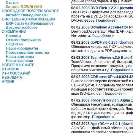
данные (логин,пароль и др.). Име
Статьи
Каталог DOWNLOAD
08.02.2008
DVD Flick 1.2.2.1 (downl
СВОБОДНОЕ ПО/OPEN SOURCE
DVD Flick - Программа для перево
Каталог свободного ПО
проекта на DVD диск и создания I
СИСТЕМЫ АВТОМАТИЗАЦИИ
DVD-плееров.
Подробнее »
ERP-система iRenaissance
08.02.2008
Download Accelerator Plu
Документооборот
Download Accelerator Plus (DAP) я
О КОМПАНИИ
Интернета.
Подробнее »
Новости
Отзывы заказчиков
08.02.2008
doPDF v.6.0.253 (downlo
Лицензии
Обновился конвертер PDF-файлов do
Наши координаты
сможете создавать PDF-документы,
Программа партнерства
Наши партнеры
08.02.2008
TeamViewer v.3.5 Build 
Наши вакансии
TeamViewer - бесплатный, быстрый,
НОВОЕ НА САЙТЕ
Программа позволяет получить дост
ИТ-ЮМОР
общаться в чатах и т.д.
Подробнее 
ИТ-ГЛОССАРИЙ
08.02.2008
CDBurnerXP v.4.0.024.42
RSS-ЛЕНТА
Вышла новая версия бесплатной и о
АРХИВ
CD-RW диски. Программа позволяет 
помещая в соответствующий проект,
виде ISO-файлов).
Подробнее »
07.02.2008
ForceVision v.3.5 Alpha 
Обновился ForceVision, компактны
набором графических функций. Лег
подходит как для навигации по гра
фотокамер.
Подробнее »
07.02.2008
ApexDC++ v.1.0.1 (downl
ApexDC++ - файловый обменник, по
сравнению со своим предшественни