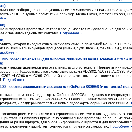
oad)
амма-настройщик для операционных систем Windows 2000/XP/2003/Vista (32/64
ить из ОС ненужные элементы (например, Media Player, Internet Explorer, Ou
е »
oad)
чно интересная программа, которая расценивается как дополнение для веб-б
оте с "неблагонадежными" сайтами.
Подробнее »
ad)
утилита, которая выводит список всех открытых на локальной машине TCP/IP 
ия об инициализирующем процессе (имени, пути, версии, файле и т.д.), врем
дробнее »
dio Codec Driver R1.86 для Windows 2000/XP/2003/Vista, Realtek AC"97 Aud
ad)
новых версии драйверов для остальных аудио устройств. Первая из них пред
х решений. Поддерживаются следующие модели ALC882, ALC883, ALC885, A
LC267, ALC268 и ALC269. Оба драйвера рассчитаны на установку в среде оп
4.
Подробнее »
169.32 - сертифицированный драйвер для GeForce 8800GS (и не только) под
етным анонсом новой видеокарты GeForce 8800GS представила и очередную 
ерационных систем Windows 2000/ХР/2003/Vista, а также Windows XP/2003/Vis
ертификат, и поддерживает только новые видеокарты серии GeForce 8800GS.
алогична работе с файлами в операционной системе вплоть до того, что пр
и шрифтов. В Fontonizer применено оригинальное программное решение при 
ания образца шрифта, для сбора информации о шрифте и для построения т
ы неустановленных шрифтов появляются с приличной скоростью.
Подробнее »