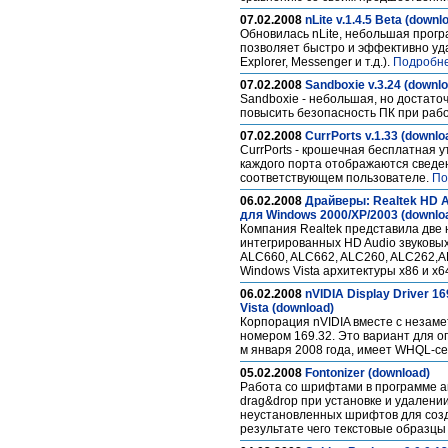
07.02.2008
nLite v.1.4.5 Beta (downl
Обновилась nLite, небольшая прогр
позволяет быстро и эффективно удал
Explorer, Messenger и т.д.).
Подробне
07.02.2008
Sandboxie v.3.24 (downl
Sandboxie - небольшая, но достато
повысить безопасность ПК при раб
07.02.2008
CurrPorts v.1.33 (downlo
CurrPorts - крошечная бесплатная 
каждого порта отображаются сведен
соответствующем пользователе.
По
06.02.2008
Драйверы: Realtek HD Au
для Windows 2000/XP/2003 (downlo
Компания Realtek представила две 
интегрированных HD Audio звуковы
ALC660, ALC662, ALC260, ALC262,A
Windows Vista архитектуры х86 и х6
06.02.2008
nVIDIA Display Driver 
Vista (download)
Корпорация nVIDIA вместе с незам
номером 169.32. Это вариант для оп
м января 2008 года, имеет WHQL-с
05.02.2008
Fontonizer (download)
Работа со шрифтами в программе ан
drag&drop при установке и удалени
неустановленных шрифтов для созд
результате чего текстовые образц