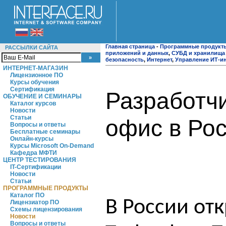
Главная страница
-
Программные продукт
РАССЫЛКИ САЙТА
приложений и данных
,
СУБД и хранилища
безопасность
,
Интернет
,
Управление ИТ-и
ИНТЕРНЕТ-МАГАЗИН
Лицензионное ПО
Курсы обучения
Сертификация
Разработч
ОБУЧЕНИЕ И СЕМИНАРЫ
Каталог курсов
Новости
Статьи
офис в Ро
Вопросы и ответы
Бесплатные семинары
Онлайн-курсы
Курсы Microsoft On-Demand
Кафедра МФТИ
ЦЕНТР ТЕСТИРОВАНИЯ
IT-Сертификации
Новости
Статьи
ПРОГРАММНЫЕ ПРОДУКТЫ
Каталог ПО
В России от
Лицензиатор ПО
Схемы лицензирования
Новости
Вопросы и ответы