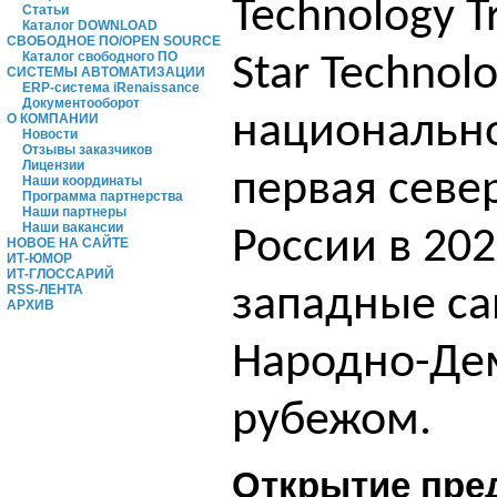
Technology T
Статьи
Каталог DOWNLOAD
СВОБОДНОЕ ПО/OPEN SOURCE
Каталог свободного ПО
Star Technol
СИСТЕМЫ АВТОМАТИЗАЦИИ
ERP-система iRenaissance
Документооборот
национально
О КОМПАНИИ
Новости
Отзывы заказчиков
Лицензии
первая севе
Наши координаты
Программа партнерства
Наши партнеры
Наши вакансии
России в 20
НОВОЕ НА САЙТЕ
ИТ-ЮМОР
ИТ-ГЛОССАРИЙ
западные с
RSS-ЛЕНТА
АРХИВ
Народно-Дем
рубежом.
Открытие пре