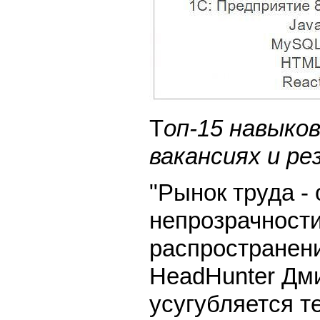
Т
оп-15 навыко
вакансиях и ре
"Рынок труда -
непрозрачност
распространени
HeadHunter Дм
усугубляется т