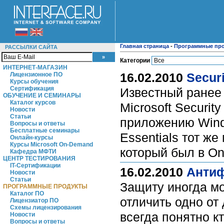
Главная страница
-
Программные пр
РАССЫЛКИ САЙТА
Категории
ИНТЕРНЕТ-МАГАЗИН
16.02.2010
Secur
Лицензионное ПО
Курсы обучения
Сертификация
Известный ранее 
ОБУЧЕНИЕ И СЕМИНАРЫ
Каталог курсов
Microsoft Securit
Новости
Статьи
приложению Windo
Вопросы и ответы
Бесплатные семинары
Essentials тот ж
Онлайн-курсы
Курсы Microsoft On-Demand
который был в One
Кафедра МФТИ
ЦЕНТР ТЕСТИРОВАНИЯ
IT-Сертификации
16.02.2010
Антиф
Новости
Статьи
Защиту иногда м
ПРОГРАММНЫЕ ПРОДУКТЫ
Каталог ПО
отличить одно от
Лицензиатор ПО
Схемы лицензирования
всегда понятно к
Новости
Вопросы и ответы