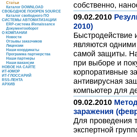
Статьи
собственно, нано
Каталог DOWNLOAD
СВОБОДНОЕ ПО/OPEN SOURCE
09.02.2010
Резул
Каталог свободного ПО
СИСТЕМЫ АВТОМАТИЗАЦИИ
2010)
ERP-система iRenaissance
Документооборот
О КОМПАНИИ
Быстродействие 
Новости
Отзывы заказчиков
являются одними 
Лицензии
Наши координаты
самой защиты. На
Программа партнерства
Наши партнеры
при выборе и пок
Наши вакансии
НОВОЕ НА САЙТЕ
корпоративные з
ИТ-ЮМОР
ИТ-ГЛОССАРИЙ
антивирусная защ
RSS-ЛЕНТА
АРХИВ
компьютер для д
09.02.2010
Метод
заражения (февр
Для проведения т
экспертной групп