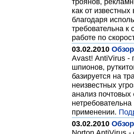
троянов, реклам
как от известных 
благодаря исполь
требовательна к 
работе по скорос
03.02.2010
Обзор
Avast! AntiVirus 
шпионов, руткито
базируется на тр
неизвестных угроз
анализ почтовых
нетребовательна 
применении.
Под
03.02.2010
Обзор
Norton AntiVirus