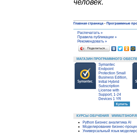
человек.
Главная страница
-
Программные пр
Распечатать »
Правила публикации »
Рекомендовать »
Поделиться…
МАГАЗИН ПРОГРАММНОГО ОБЕСП
Symantec
Endpoint
Protection Small
Business Edition,
Initial Hybrid
Subscription
License with
Support, 1-24
Devices 1 YR
КУРСЫ ОБУЧЕНИЯ
WWW.ITSHOP.
Python Бизнес аналитика AI
Моделирование бизнес-процесс
Универсальный язык моделиров