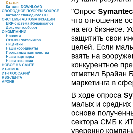
Статьи
Каталог DOWNLOAD
"Опрос
Symantec
СВОБОДНОЕ ПО/OPEN SOURCE
Каталог свободного ПО
что отношение о
СИСТЕМЫ АВТОМАТИЗАЦИИ
ERP-система iRenaissance
на его бизнесе.
Документооборот
О КОМПАНИИ
защитить свои и
Новости
Отзывы заказчиков
Лицензии
целей. Если малы
Наши координаты
Программа партнерства
взять на вооруже
Наши партнеры
Наши вакансии
конкурентное пре
НОВОЕ НА САЙТЕ
ИТ-ЮМОР
отметил Брайан Б
ИТ-ГЛОССАРИЙ
RSS-ЛЕНТА
маркетинга в сфе
АРХИВ
В ходе опроса
Sy
малых и средних 
основе полученн
сектора СМБ к ИТ
уверенно компан