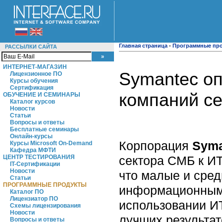
Главная страница
-
Программные пр
РАССЫЛКИ САЙТА
ИНТЕРНЕТ-МАГАЗИН
Symantec оп
Лицензионное ПО
Курсы обучения
Сертификация
компаний с
ОБУЧЕНИЕ И СЕМИНАРЫ
Каталог курсов
Новости
Статьи
Вопросы и ответы
Бесплатные семинары
Онлайн-курсы
Корпорация
Syma
Курсы Microsoft On-Demand
Кафедра МФТИ
сектора СМБ к ИТ 
ЦЕНТР ТЕСТИРОВАНИЯ
IT-Сертификации
Новости
что малые и сред
Статьи
ПРОГРАММНЫЕ ПРОДУКТЫ
информационным 
Каталог ПО
Лицензиатор ПО
использовании ИТ
Схемы лицензирования
Новости
лучших результат
Вопросы и ответы