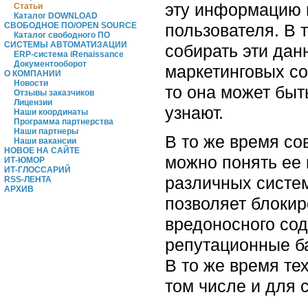
эту информацию в
Статьи
Каталог DOWNLOAD
пользователя. В 
СВОБОДНОЕ ПО/OPEN SOURCE
Каталог свободного ПО
СИСТЕМЫ АВТОМАТИЗАЦИИ
собирать эти дан
ERP-система iRenaissance
Документооборот
маркетинговых со
О КОМПАНИИ
Новости
то она может быт
Отзывы заказчиков
Лицензии
узнают.
Наши координаты
Программа партнерства
Наши партнеры
В то же время со
Наши вакансии
НОВОЕ НА САЙТЕ
можно понять ее 
ИТ-ЮМОР
ИТ-ГЛОССАРИЙ
различных систем
RSS-ЛЕНТА
АРХИВ
позволяет блокир
вредоносного со
репутационные ба
В то же время те
том числе и для 