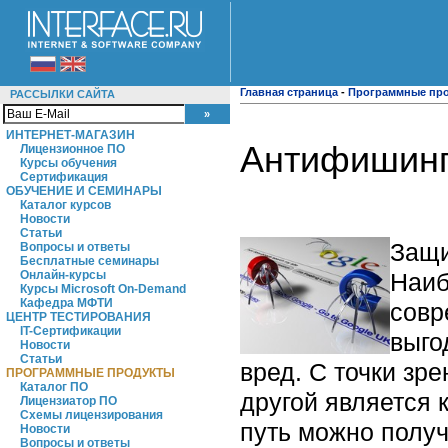
Главная страница
-
Программные пр
РАССЫЛКИ САЙТА
ИНТЕРНЕТ-МАГАЗИН
Антифишинг
Лицензионное ПО
Курсы обучения
Сертификация
ОБУЧЕНИЕ И СЕМИНАРЫ
Каталог курсов
Новости
Статьи
Защи
Вопросы и ответы
Бесплатные семинары
Наиб
Онлайн-курсы
Курсы Microsoft On-Demand
Кафедра МФТИ
совр
ЦЕНТР ТЕСТИРОВАНИЯ
IT-Сертификации
выго
Новости
Статьи
вред. С точки зр
ПРОГРАММНЫЕ ПРОДУКТЫ
Каталог ПО
другой является 
Лицензиатор ПО
Схемы лицензирования
путь можно получ
Новости
Вопросы и ответы