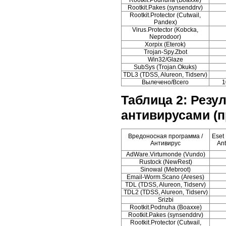
Rootkit.Pakes (synsenddrv)
Rootkit.Protector (Cutwail,
Pandex)
Virus.Protector (Kobcka,
Neprodoor)
Xorpix (Eterok)
Trojan-Spy.Zbot
Win32/Glaze
SubSys (Trojan.Okuks)
TDL3 (TDSS, Alureon, Tidserv)
Вылечено/Всего
1
Таблица 2: Резу
антивирусами (
Вредоносная программа /
Eset
Антивирус
Ant
AdWare.Virtumonde (Vundo)
Rustock (NewRest)
Sinowal (Mebroot)
Email-Worm.Scano (Areses)
TDL (TDSS, Alureon, Tidserv)
TDL2 (TDSS, Alureon, Tidserv)
Srizbi
Rootkit.Podnuha (Boaxxe)
Rootkit.Pakes (synsenddrv)
Rootkit.Protector (Cutwail,