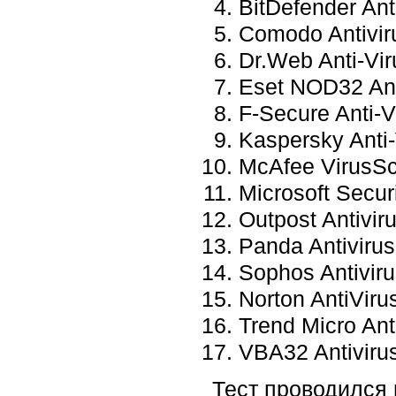
BitDefender Ant
Comodo Antivir
Dr.Web Anti-Vir
Eset NOD32 Ant
F-Secure Anti-V
Kaspersky Anti-
McAfee VirusSc
Microsoft Secur
Outpost Antivir
Panda Antivirus
Sophos Antiviru
Norton AntiViru
Trend Micro Ant
VBA32 Antivirus
Тест проводился