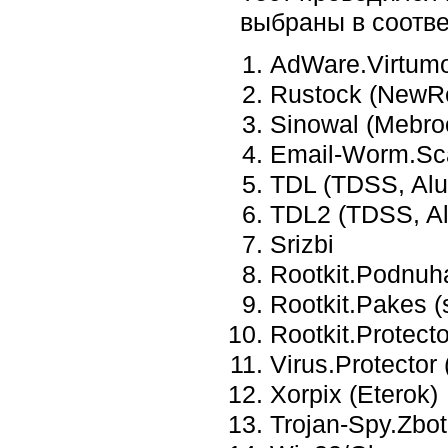
выбраны в соотв
AdWare.Virtum
Rustock (NewR
Sinowal (Mebro
Email-Worm.Sc
TDL (TDSS, Alur
TDL2 (TDSS, Al
Srizbi
Rootkit.Podnuh
Rootkit.Pakes 
Rootkit.Protect
Virus.Protector
Xorpix (Eterok)
Trojan-Spy.Zbot