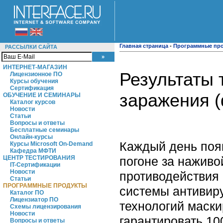
Главная страница
-
Программные пр
РАССЫЛКИ САЙТА
ИНТЕРНЕТ-МАГАЗИН
Результаты 
Лицензионное ПО
Курсы обучения
Сертификация
заражения 
ОБУЧЕНИЕ И СЕМИНАРЫ
Каталог курсов
Новости
Статьи
Вопросы и ответы
Бесплатные семинары
Онлайн-курсы
Каждый день поя
Курсы Microsoft On-Demand
Кафедра МФТИ
погоне за нажив
ЦЕНТР ТЕСТИРОВАНИЯ
IT-Сертификации
Новости
противодействия 
Статьи
ПРОГРАММНЫЕ ПРОДУКТЫ
системы антивир
Каталог ПО
Лицензиатор ПО
технологий маски
Схемы лицензирования
Новости
гарантировать 10
Вопросы и ответы