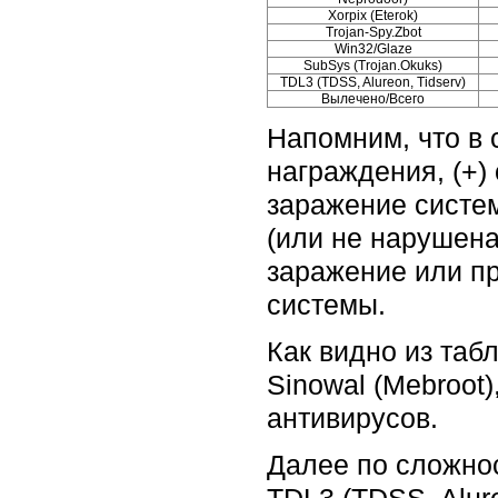
Xorpix (Eterok)
Trojan-Spy.Zbot
Win32/Glaze
SubSys (Trojan.Okuks)
TDL3 (TDSS, Alureon, Tidserv)
Вылечено/Всего
Напомним, что в 
награждения, (+)
заражение систе
(или не нарушена)
заражение или п
системы.
Как видно из та
Sinowal (Mebroot
антивирусов.
Далее по сложно
TDL3 (TDSS, Alur