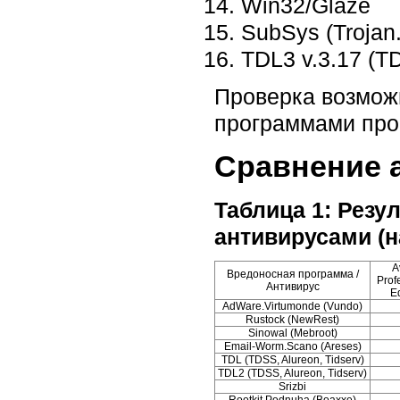
Win32/Glaze
SubSys (Trojan
TDL3 v.3.17 (TD
Проверка возмож
программами пров
Сравнение 
Таблица 1: Резу
антивирусами (н
A
Вредоносная программа /
Prof
Антивирус
Ed
AdWare.Virtumonde (Vundo)
Rustock (NewRest)
Sinowal (Mebroot)
Email-Worm.Scano (Areses)
TDL (TDSS, Alureon, Tidserv)
TDL2 (TDSS, Alureon, Tidserv)
Srizbi
Rootkit.Podnuha (Boaxxe)