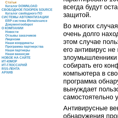
Статьи
всегда будут ост
Каталог DOWNLOAD
СВОБОДНОЕ ПО/OPEN SOURCE
защитой.
Каталог свободного ПО
СИСТЕМЫ АВТОМАТИЗАЦИИ
ERP-система iRenaissance
Во многих случа
Документооборот
О КОМПАНИИ
очень долго нахо
Новости
Отзывы заказчиков
Лицензии
этом случае поль
Наши координаты
Программа партнерства
его антивирус не
Наши партнеры
Наши вакансии
злоумышленники 
НОВОЕ НА САЙТЕ
ИТ-ЮМОР
собирать его ко
ИТ-ГЛОССАРИЙ
RSS-ЛЕНТА
компьютера в сво
АРХИВ
программа обнару
вынуждает польз
самостоятельно 
Антивирусные вен
обнаружения прон