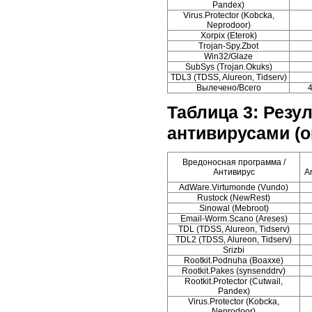
Pandex)
Virus.Protector (Kobcka,
Neprodoor)
Xorpix (Eterok)
Trojan-Spy.Zbot
Win32/Glaze
SubSys (Trojan.Okuks)
TDL3 (TDSS, Alureon, Tidserv)
Вылечено/Всего
4
Таблица 3: Резу
антивирусами (о
Вредоносная программа /
Антивирус
An
AdWare.Virtumonde (Vundo)
Rustock (NewRest)
Sinowal (Mebroot)
Email-Worm.Scano (Areses)
TDL (TDSS, Alureon, Tidserv)
TDL2 (TDSS, Alureon, Tidserv)
Srizbi
Rootkit.Podnuha (Boaxxe)
Rootkit.Pakes (synsenddrv)
Rootkit.Protector (Cutwail,
Pandex)
Virus.Protector (Kobcka,
Neprodoor)