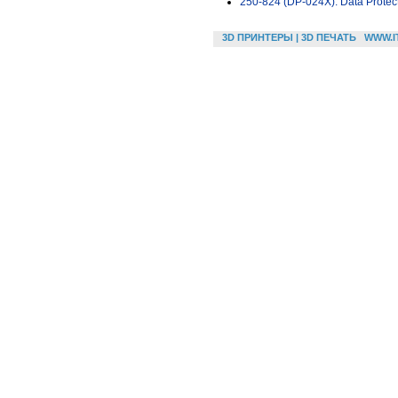
250-824 (DP-024X): Data Protect
3D ПРИНТЕРЫ | 3D ПЕЧАТЬ
WWW.I