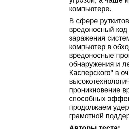
угрозой, а чаще 
компьютере.
В сфере руткитов
вредоносный код 
заражения систе
компьютер в обх
вредоносные про
обнаружения и л
Касперского" в о
высокотехнологич
проникновение вр
способных эффек
продолжаем удер
грамотной поддер
Авторы теста: