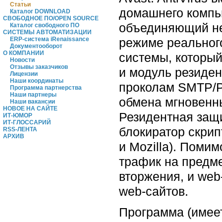
Статьи
домашнего компью
Каталог DOWNLOAD
СВОБОДНОЕ ПО/OPEN SOURCE
объединяющий не
Каталог свободного ПО
СИСТЕМЫ АВТОМАТИЗАЦИИ
режиме реальног
ERP-система iRenaissance
Документооборот
О КОМПАНИИ
системы, который
Новости
Отзывы заказчиков
и модуль резиде
Лицензии
Наши координаты
проколам SMTP/P
Программа партнерства
Наши партнеры
обмена мгновенны
Наши вакансии
НОВОЕ НА САЙТЕ
Резидентная защи
ИТ-ЮМОР
ИТ-ГЛОССАРИЙ
блокиратор скрипт
RSS-ЛЕНТА
АРХИВ
и Mozilla). Поми
трафик на предме
вторжения, и web
web-сайтов.
Программа (имеет