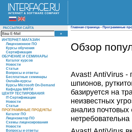
Главная страница
-
Программные пр
РАССЫЛКИ САЙТА
ИНТЕРНЕТ-МАГАЗИН
Обзор попул
Лицензионное ПО
Курсы обучения
Сертификация
ОБУЧЕНИЕ И СЕМИНАРЫ
Каталог курсов
Новости
Статьи
Avast! AntiVirus 
Вопросы и ответы
Бесплатные семинары
шпионов, руткито
Онлайн-курсы
Курсы Microsoft On-Demand
Кафедра МФТИ
базируется на тр
ЦЕНТР ТЕСТИРОВАНИЯ
IT-Сертификации
неизвестных угроз
Новости
Статьи
анализ почтовых
ПРОГРАММНЫЕ ПРОДУКТЫ
Каталог ПО
нетребовательна 
Лицензиатор ПО
Схемы лицензирования
Новости
Avast! AntiVirus
Вопросы и ответы