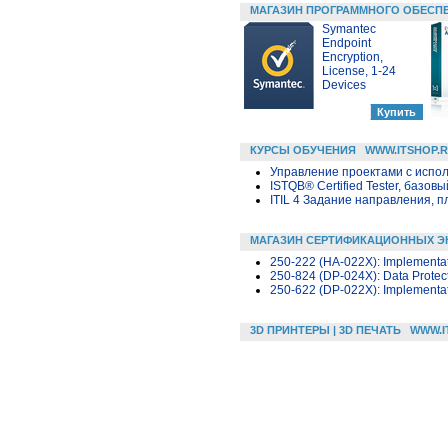
МАГАЗИН ПРОГРАММНОГО ОБЕСП
Symantec
Endpoint
Encryption,
License, 1-24
Devices
КУРСЫ ОБУЧЕНИЯ
WWW.ITSHOP.
Управление проектами с исполь
ISTQB® Certified Tester, базовы
ITIL 4 Задание направления, п
МАГАЗИН СЕРТИФИКАЦИОННЫХ Э
250-222 (HA-022X): Implementatio
250-824 (DP-024X): Data Protect
250-622 (DP-022X): Implementati
3D ПРИНТЕРЫ | 3D ПЕЧАТЬ
WWW.I