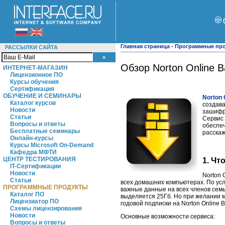
Главная страница
-
Программные пр
РАССЫЛКИ САЙТА
Обзор Norton Online 
ИНТЕРНЕТ-МАГАЗИН
Лицензионное ПО
Курсы обучения
Сертификация
ОБУЧЕНИЕ И СЕМИНАРЫ
Norton 
Каталог курсов
создава
Новости
зашифр
Статьи
Сервис
Вопросы и ответы
обеспеч
Бесплатные семинары
расскаж
Онлайн-курсы
Курсы Microsoft On-Demand
Кафедра МФТИ
ЦЕНТР ТЕСТИРОВАНИЯ
1. Чт
IT-Сертификации
Новости
Norton 
Статьи
всех домашних компьютерах. По усл
ПРОГРАММНЫЕ ПРОДУКТЫ
важные данные на всех членов семь
Каталог ПО
выделяется 25Гб. Но при желании 
Лицензиатор ПО
годовой подписки на Norton Online 
Схемы лицензирования
Новости
Основные возможности сервиса:
Вопросы и ответы