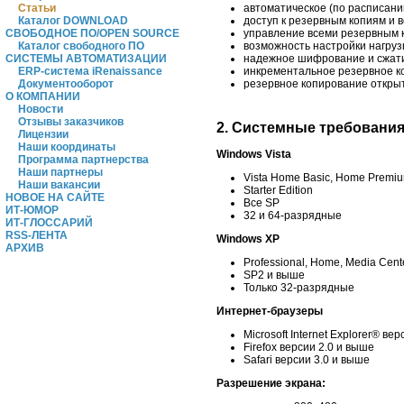
Статьи
автоматическое (по расписан
Каталог DOWNLOAD
доступ к резервным копиям и 
СВОБОДНОЕ ПО/OPEN SOURCE
управление всеми резервным 
Каталог свободного ПО
возможность настройки нагруз
СИСТЕМЫ АВТОМАТИЗАЦИИ
надежное шифрование и сжати
ERP-система iRenaissance
инкрементальное резервное ко
Документооборот
резервное копирование откры
О КОМПАНИИ
Новости
Отзывы заказчиков
2. Системные требовани
Лицензии
Наши координаты
Windows Vista
Программа партнерства
Наши партнеры
Vista Home Basic, Home Premium
Наши вакансии
Starter Edition
НОВОЕ НА САЙТЕ
Все SP
ИТ-ЮМОР
32 и 64-разрядные
ИТ-ГЛОССАРИЙ
RSS-ЛЕНТА
Windows XP
АРХИВ
Professional, Home, Media Cent
SP2 и выше
Только 32-разрядные
Интернет-браузеры
Microsoft Internet Explorer® ве
Firefox версии 2.0 и выше
Safari версии 3.0 и выше
Разрешение экрана: