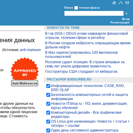
Поиск
точная фраза
Вход
Регистрация
НОВОСТИ ПО ТЕМЕ
В I кв 2026 г. DDoS-атаки навредили финансовой
отрасли, телеком-сфере и ритейлу
нения данных
В России создали нейросеть сокращающую время
добычи нефти
Источник:
anti-malware
В Max зарегистрировались 100 миллионов
пользователей
Россияне сдают позиции. В стране впервые за
семь лет упала цифровая грамотность
ое
Госструктуры США страдают от кибератак
РАССЫЛКИ SUBSCRIBE.RU
Информационные технологии: CASE, RAD,
ERP, OLAP
Безопасность компьютерных сетей и защита
информации
Новости ITShop.ru - ПО, книги, документация,
е другие данные на
курсы обучения
, чтобы обезопастить
ловиям одной лицензии
Компьютерный дизайн - Все графические
лище. Стоимость
редакторы
OS Linux для начинающих. Новости + статьи +
обзоры + ссылки
Один день системного администратора