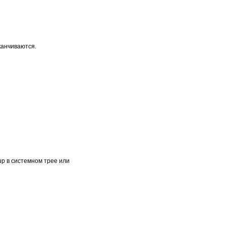
канчиваются.
up в системном трее или