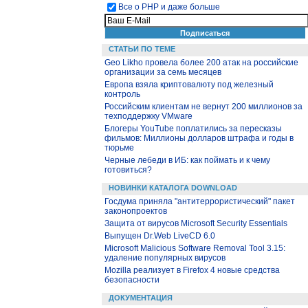
Все о PHP и даже больше
СТАТЬИ ПО ТЕМЕ
Geo Likho провела более 200 атак на российские
организации за семь месяцев
Европа взяла криптовалюту под железный
контроль
Российским клиентам не вернут 200 миллионов за
техподдержку VMware
Блогеры YouTube поплатились за пересказы
фильмов: Миллионы долларов штрафа и годы в
тюрьме
Черные лебеди в ИБ: как поймать и к чему
готовиться?
НОВИНКИ КАТАЛОГА DOWNLOAD
Госдума приняла "антитеррористический" пакет
законопроектов
Защита от вирусов Microsoft Security Essentials
Выпущен Dr.Web LiveCD 6.0
Microsoft Malicious Software Removal Tool 3.15:
удаление популярных вирусов
Mozilla реализует в Firefox 4 новые средства
безопасности
ДОКУМЕНТАЦИЯ