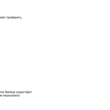
ожет проверить,
line Backup существует
ью перезаписи