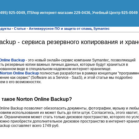
(495) 925-0049, ITShop интернет-магазин 229-0436, Учебный Центр 925-0049
одукты
-
Статьи
-
Антивирусное ПО и защита от спама
,
Symantec
Backup - сервиса резервного копирования и хра
Online Backup
- это новый онлайн-сервис компании Symantec, позволяющий
ть резервные копии важных личных данных, которые будут храниться в
ованном виде в специальном надежном интернет-хранилище.
Norton Online Backup
полностью разработан в рамках концепции "программн
ение как сервис" (Software as a Service - SaaS), и этой статье мы подробно
ем о его возможностях.
о такое Norton Online Backup?
Online Backup позволяет обезопасить документы, фотографии, музыку и любы
овиям использования их может быть до пяти штук. Согласитесь, этого хватит
и. Ограничением может стать только дисковое пространство, которого по ус
можно приобрести дополнительное дисковое пространство в интернет-храни
Backup составляет всего 1749 руб.