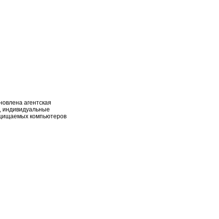
новлена агентская
и, индивидуальные
защищаемых компьютеров