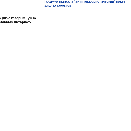
Госдума приняла "антитеррористический" пакет
законопроектов
ацию с которых нужно
аленным интернет-