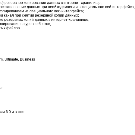
ию) резервное копирование данных в интернет-хранилище;
восстановление данных при необходимости из специального веб-интерфейса;
копированием из специального веб-интерфейса;
ки канал при снятии резервной копии данных;
е резервных копий данных в интернет-хранилище;
пирование на уровне блоков;
тых файлов.
я
, Ultimate, Business
er
рсии 6.0 и выше