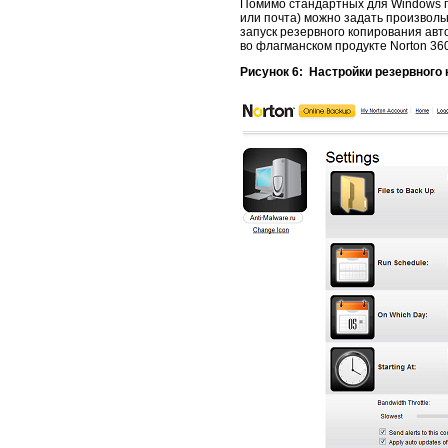
Помимо стандартных для Windows па
или почта) можно задать произвол
запуск резервного копирования авт
во флагманском продукте Norton 360
Рисунок 6: Настройки резервного 