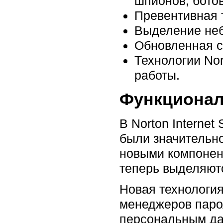
шпионов, ботов
Превентивная 
Выделение неб
Обновленная се
Технологии Nor
работы.
Функциона
В Norton Interne
были значительн
новыми компонен
теперь выделяютс
Новая технологи
менеджеров парол
персональным дан