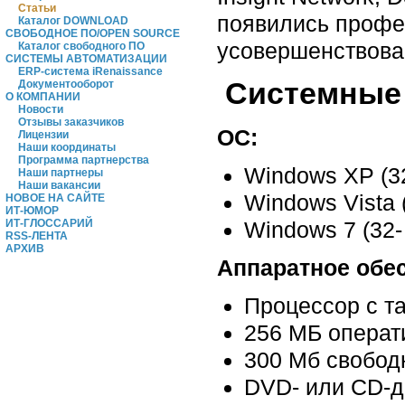
Статьи
появились профе
Каталог DOWNLOAD
СВОБОДНОЕ ПО/OPEN SOURCE
усовершенствова
Каталог свободного ПО
СИСТЕМЫ АВТОМАТИЗАЦИИ
ERP-система iRenaissance
Системные 
Документооборот
О КОМПАНИИ
Новости
Отзывы заказчиков
ОС:
Лицензии
Наши координаты
Программа партнерства
Windows XP (3
Наши партнеры
Наши вакансии
Windows Vista 
НОВОЕ НА САЙТЕ
ИТ-ЮМОР
ИТ-ГЛОССАРИЙ
Windows 7 (32-
RSS-ЛЕНТА
АРХИВ
Аппаратное обе
Процессор с т
256 МБ операти
300 Мб свобод
DVD- или CD-д