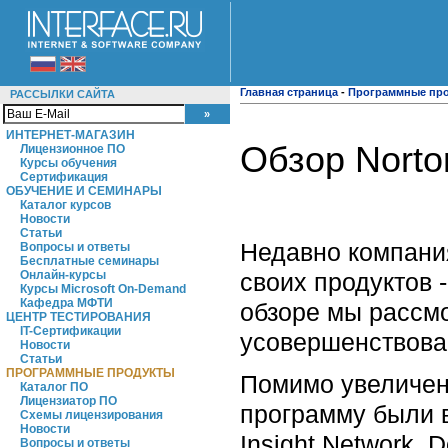
Главная страница
-
Программные пр
РАССЫЛКИ САЙТА
ИНТЕРНЕТ-МАГАЗИН
Обзор Norton
Лицензионное ПО
Курсы обучения
Сертификация
ОБУЧЕНИЕ И СЕМИНАРЫ
Каталог курсов
Новости
Статьи
Недавно компани
Вопросы и ответы
Бесплатные семинары
своих продуктов - 
Онлайн-курсы
Курсы Microsoft On-Demand
Кафедра МФТИ
обзоре мы рассмо
ЦЕНТР ТЕСТИРОВАНИЯ
IT-Сертификации
усовершенствован
Новости
Статьи
ПРОГРАММНЫЕ ПРОДУКТЫ
Помимо увеличен
Каталог ПО
Лицензиатор ПО
программу были в
Схемы лицензирования
Новости
Insight Network, D
Вопросы и ответы