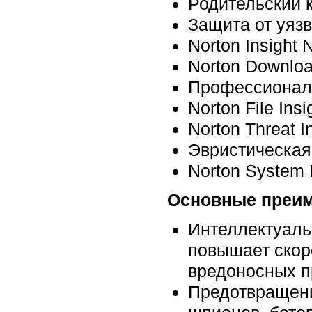
Родительский 
Защита от уяз
Norton Insight 
Norton Downloa
Профессиональ
Norton File Insi
Norton Threat I
Эвристическа
Norton System I
Основные преиму
Интеллектуальн
повышает скор
вредоносных п
Предотвращени