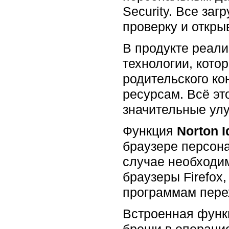
Security. Все з
проверку и откры
В продукте реали
технологии, кото
родительского ко
ресурсам. Всё эт
значительные ул
Функция
Norton I
браузере персон
случае необходи
браузеры Firefox,
программам пере
Встроенная функ
бреши в операци