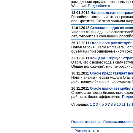
замедления продаж персональных 
Windows.
Подробнее »
13.01.2012
Национальная программ
Российские компании готовы развив
обанкротится. Об этом заявили вчера
11.01.2012
Скончался один из осн
Ушел из жизни один из основателей
лет, говорится в сообщении российс
26.12.2011
Oracle совершенствует 
Новая версия Oracle Primavera Con
объемами при одновременном сокр
23.12.2011
Концерн "Сириус" отре
О том, что с нового года в силу в
Общие положения", многие российск
30.11.2011
Oracle представляет но
Новый аналитический модуль Oracl
действенную бизнес-информацию.
10.11.2011
Oracle включает мобил
С помощью новых бизнес-приложени
работать более эффективно.
Подро
Страница:
1
2
3
4
5
6
7
8
9
10
11
12
Главная страница
-
Программные пр
Распечатать »