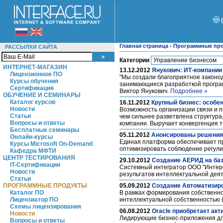
Главная страница
-
Программные пр
РАССЫЛКИ САЙТА
Категории
ИНТЕРНЕТ-МАГАЗИН
13.12.2012
Янукович: ИТ-компании
Лицензионное ПО
"Мы создали благоприятное законод
Курсы обучения
занимающиеся разработкой программ
Сертификация
Виктор Янукович.
Подробнее »
ОБУЧЕНИЕ И СЕМИНАРЫ
Каталог курсов
16.11.2012
Крупный бизнес: особе
Новости
Возможность организации связи и 
Статьи
чем сильнее разветвлена структура
Вопросы и ответы
компании. Выручает конвергенция 
Бесплатные семинары
05.11.2012
Анонсированы решения O
Онлайн-курсы
Единая платформа обеспечивает пр
Курсы Microsoft On-Demand
оптимизировать соблюдение регул
Кафедра МФТИ
ЦЕНТР ТЕСТИРОВАНИЯ
29.10.2012
Создание АЕРИД на баз
IT-Сертификации
Системный интегратор ООО "Интерф
Новости
результатов интеллектуальной деят
Статьи
ПРОГРАММНЫЕ ПРОДУКТЫ
05.09.2012
Создание Автоматизиро
Каталог ПО
В рамках формирования собственн
Лицензиатор ПО
интеллектуальной собственностью
Схемы лицензирования
06.08.2012
Oracle приобретает акт
Новости
Лидирующие бизнес-приложения дл
Вопросы и ответы