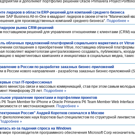
предприятии и дополняют портфолио решений Oracle Primavera Project Portfolio
нте лидеров в области ERP-решений для компаний среднего бизнеса
е SAP Business All-in-One в квадрант лидеров в своем отчете "Магический к
ешения для производственных компаний среднего бизнеса".
Подробнее »
 лидером рынка CRM-решений
м поставщиком решений для управления отношениями с клиентами (CRM) н
ель облачных предложений платформой социального маркетинга от Vitrue
лючении соглашения о приобретении Vitrue, поставщика облачной платформы
рая позволяет маркетологам централизованно создавать, публиковать, коорди
ацию о маркетинговых кампаниях и инициативах в социальных медиа, таких как
равление в России по разработке заказных бизнес-приложений
и в России нового направления - разработка заказных бизнес-приложений (
ервые стал IT-профессионал
вого министра связи и массовых коммуникаций, став при этом самым молоды
омент Никифорову 29 лет.
Подробнее »
ильное управление проектами и портфелями проектов
 P6 Team Member for iPhone и Oracle Primavera P6 Team Member Web Interfac
ависимости от местонахождения.
Подробнее »
ектронная Россия" Андрей Коротков скончался в Москве
ат филологических наук Коротков был специалистом по структурной лингвисти
Подробнее »
илась из-за падения спроса на Windows
 мире производителя программного обеспечения Microsoft Corp незначитель