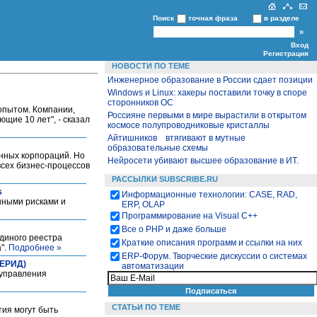
Поиск
точная фраза
в разделе
Вход
Регистрация
НОВОСТИ ПО ТЕМЕ
Инженерное образование в России сдает позиции
Windows и Linux: хакеры поставили точку в споре
сторонников ОС
опытом. Компании,
Россияне первыми в мире вырастили в открытом
щие 10 лет", - сказал
космосе полупроводниковые кристаллы
Айтишников втягивают в мутные
образовательные схемы
нных корпораций. Но
Нейросети убивают высшее образование в ИТ.
всех бизнес-процессов
РАССЫЛКИ SUBSCRIBE.RU
s
Информационные технологии: CASE, RAD,
нными рисками и
ERP, OLAP
Программирование на Visual С++
Все о PHP и даже больше
диного реестра
Краткие описания программ и ссылки на них
".
Подробнее »
ЕRP-Форум. Творческие дискуссии о системах
АЕРИД)
автоматизации
 управления
СТАТЬИ ПО ТЕМЕ
ия могут быть