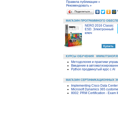
Правила публикации »
Рекомендовать »
Поделиться…
МАГАЗИН ПРОГРАММНОГО ОБЕСП
NERO 2016 Classic
ESD. Электронный
ключ
КУРСЫ ОБУЧЕНИЯ
WWW.ITSHOP.
Методология и практики упра
Введение в автоматизированн
Python продвинутый курс с AI
МАГАЗИН СЕРТИФИКАЦИОННЫХ Э
Implementing Cisco Data Center
Microsoft Dynamics 365 custom
8002: PRM Certification - Exam 
3D ПРИНТЕРЫ | 3D ПЕЧАТЬ
WWW.I