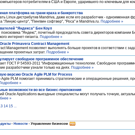
компьютеров потребителям в США и Европе, ударившего по ключевым для к
ная платформа на грани краха и банкротства
ать Linux-дистрибутив Mandriva, даже если его разработчик - одноименная 
 "Линукс-центр", "Пингвин софтвер", "Роса" и Mandriva.ru.
Подробнее »
ователей "Яндекса" Бен Коул
 поисковика "Яндекс", почетный председатель совета директоров компании Б
кого интернет-гиганта.
Подробнее »
Oracle Primavera Contract Management
tract Management позволяет выполнять больше проектов в соответствии с за
ащении проектных затрат.
Подробнее »
гулирует свободное программное обеспечение
ступает ГОСТ Р 54593-2011 "Информационные технологии. Свободное программ
ие разработчики узнали только на днях.
Подробнее »
вую версию Oracle Agile PLM for Process
e Agile PLM помогает принимать стратегические и операционные решения, 
Подробнее »
ьные возможности во все бизнес-приложения
й Oracle Applications выездные специалисты могут получать точную, актуа
бнее »
13
14
15
...
одукты
-
Новости
-
Управление бизнесом