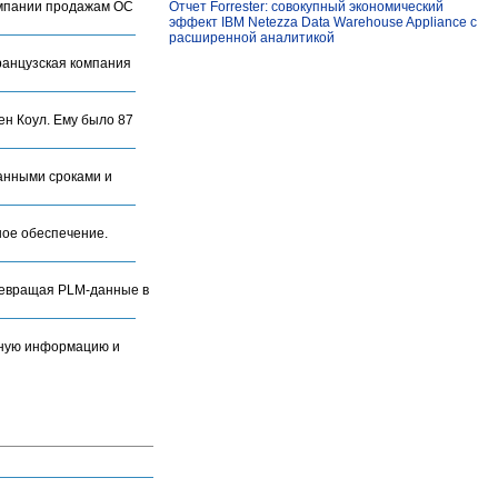
омпании продажам ОС
Отчет Forrester: совокупный экономический
эффект IBM Netezza Data Warehouse Appliance с
расширенной аналитикой
французская компания
ен Коул. Ему было 87
данными сроками и
ное обеспечение.
превращая PLM-данные в
льную информацию и