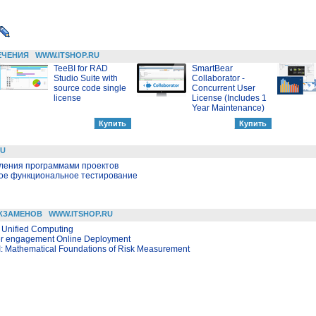
ЕЧЕНИЯ
WWW.ITSHOP.RU
TeeBI for RAD
SmartBear
Studio Suite with
Collaborator -
source code single
Concurrent User
license
License (Includes 1
Year Maintenance)
RU
вления программами проектов
ое функциональное тестирование
КЗАМЕНОВ
WWW.ITSHOP.RU
 Unified Computing
er engagement Online Deployment
II: Mathematical Foundations of Risk Measurement
TSHOP.RU