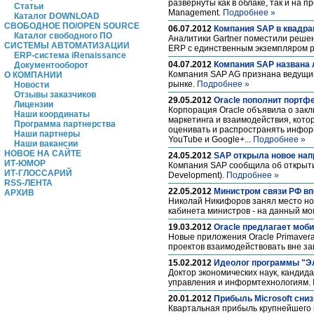
развернуты как в облаке, так и на 
Статьи
Management.
Подробнее »
Каталог DOWNLOAD
СВОБОДНОЕ ПО/OPEN SOURCE
06.07.2012
Компания SAP в квадра
Каталог свободного ПО
Аналитики Gartner поместили решени
СИСТЕМЫ АВТОМАТИЗАЦИИ
ERP с единственным экземпляром р
ERP-система iRenaissance
04.07.2012
Компания SAP названа
Документооборот
Компания SAP AG признана ведущи
О КОМПАНИИ
рынке.
Подробнее »
Новости
Отзывы заказчиков
29.05.2012
Oracle пополнит портф
Лицензии
Корпорация Oracle объявила о зак
Наши координаты
маркетинга и взаимодействия, кото
Программа партнерства
оценивать и распространять информ
Наши партнеры
YouTube и Google+...
Подробнее »
Наши вакансии
НОВОЕ НА САЙТЕ
24.05.2012
SAP открыла новое нап
ИТ-ЮМОР
Компания SAP сообщила об открыти
ИТ-ГЛОССАРИЙ
Development).
Подробнее »
RSS-ЛЕНТА
22.05.2012
Министром связи РФ вп
АРХИВ
Николай Никифоров занял место но
кабинета министров - на данный м
19.03.2012
Oracle предлагает моб
Новые приложения Oracle Primavera
проектов взаимодействовать вне з
15.02.2012
Идеолог программы "Эл
Доктор экономических наук, кандид
управления и информтехнологиям.
20.01.2012
Прибыль Microsoft сниз
Квартальная прибыль крупнейшего в