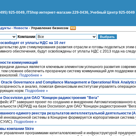
(495) 925-0049, ITShop интернет-магазин 229-0436, Учебный Центр 925-0049
одукты
-
Новости
-
Управление бизнесом
Компании
 освободят от уплаты НДС на 10 лет
ательство для стимулирования развития отрасли и готовы поделиться этим 
ного обеспечения, будут освобождены от уплаты НДС с 2013 года на следую
нности коммуникаций
передачи данных является ключевым элементом успешного развития совреме
, тем сложнее обеспечить прозрачную систему коммуникаций для поддержки 
технологий.
Подробнее »
racle Governance and Compliance Management и Operational Risk Analytic
озрачность и анализ, помогая финансовым институтам управлять операцио
ирующих норм.
Подробнее »
е Docsvision для ОАО "Концерн радиостроения "Вега"
ейс ИТ" завершил проект по созданию и внедрению Автоматизированного е
ельности (АЕРИД) на базе Docsvision для ОАО "Концерн радиостроения "Вега
ванного единого реестра результатов интеллектуальной деятельности (
ой инновационной системы в Концерне формируется корпоративная система
 (СУИС).
Подробнее »
ивы компании Skire
я управления программами капиталовложений и инфраструктурой предприят