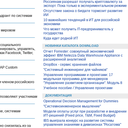
Россиянам разрешат получать криптовалюту за
экспорт. Пока только в экспериментальном режиме
Отсутствие закона о бигдате тормозит развитие
ИИ
вадрант по системам
10 важнейших тенденций в ИТ для российской
экономики
Что может получить IT-предприниматель у
а мировом
государства
Куда идет родной ИТ
 социального
НОВИНКИ КАТАЛОГА DOWNLOAD
нировать, управлять,
Отчет Forrester: совокупный экономический
 Facebook, Twitter,
эффект IBM Netezza Data Warehouse Appliance с
расширенной аналитикой
DropBox - сервис хранения файлов
SAP Custom
"Системный инжиниринг для чайников"
Управление программами и проектами: 17
модульная программа для менеджеров
м членом российского
"Управление развитием организации". Модуль 8
Учебное пособие / Управление проектами
ДОКУМЕНТАЦИЯ
e позволяют участникам
Operational Decision Management for Dummies
"Системноинженерное мышление"
ке, системам
Модели оплаты услуг при разработке и внедрении
ИТ-решений (Fixed price, T&M, Fixed Budget)
IBS выиграла конкурс на развитие системы
управления знаниями в дивизионах "Росатома"
но снизилась из-за