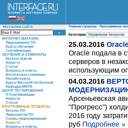
Главная страница
-
Программные пр
РАССЫЛКИ САЙТА
Категории
ИНТЕРНЕТ-МАГАЗИН
25.03.2016
Oracl
Лицензионное ПО
Курсы обучения
Сертификация
Oracle подала в 
ОБУЧЕНИЕ И СЕМИНАРЫ
Каталог курсов
серверов в незак
Новости
Статьи
использующим оп
Вопросы и ответы
Бесплатные семинары
Онлайн-курсы
04.03.2016
ВЕРТ
Курсы Microsoft On-Demand
Кафедра МФТИ
МОДЕРНИЗАЦИЮ
ЦЕНТР ТЕСТИРОВАНИЯ
IT-Сертификации
Арсеньевская ави
Новости
Статьи
"Прогресс") холд
ПРОГРАММНЫЕ ПРОДУКТЫ
Каталог ПО
2016 году затрат
Лицензиатор ПО
Схемы лицензирования
руб
Подробнее »
Новости
Вопросы и ответы