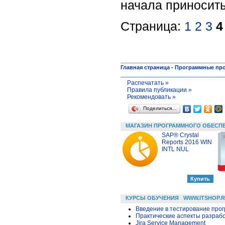
начала приносить
Страница:
1
2
3
4
Главная страница
-
Программные пр
Распечатать »
Правила публикации »
Рекомендовать »
Поделиться…
МАГАЗИН ПРОГРАММНОГО ОБЕСП
SAP® Crystal
Reports 2016 WIN
INTL NUL
КУРСЫ ОБУЧЕНИЯ
WWW.ITSHOP.
Введение в тестирование про
Практические аспекты разраб
Jira Service Management