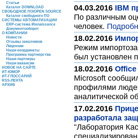
Статьи
04.03.2016
IBM п
Каталог DOWNLOAD
СВОБОДНОЕ ПО/OPEN SOURCE
По различным оце
Каталог свободного ПО
СИСТЕМЫ АВТОМАТИЗАЦИИ
человек.
Подробн
ERP-система iRenaissance
Документооборот
О КОМПАНИИ
18.02.2016
Импор
Новости
Отзывы заказчиков
Режим импортоза
Лицензии
Наши координаты
Программа партнерства
был установлен п
Наши партнеры
Наши вакансии
18.02.2016
Offic
НОВОЕ НА САЙТЕ
ИТ-ЮМОР
Microsoft сообщ
ИТ-ГЛОССАРИЙ
RSS-ЛЕНТА
АРХИВ
профилями людей 
аналитической о
17.02.2016
Прице
разработала защ
"Лаборатория Кас
специализирован