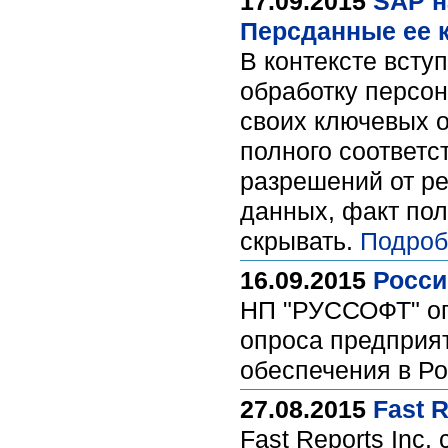
17.09.2015
SAP н
Персданные ее к
В контексте всту
обработку персо
своих ключевых о
полного соответ
разрешений от р
данных, факт пол
скрывать.
Подроб
16.09.2015
Росси
НП "РУССОФТ" опу
опроса предприят
обеспечения в Р
27.08.2015
Fast 
Fast Reports Inc