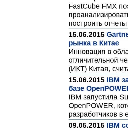
FastCube FMX поз
проанализировать
построить отчеты
15.06.2015
Gartn
рынка в Китае
Инновация в обл
отличительной ч
(ИКТ) Китая, счит
15.06.2015
IBM з
базе OpenPOWE
IBM запустила Su
OpenPOWER, кото
разработчиков в 
09.05.2015
IBM с