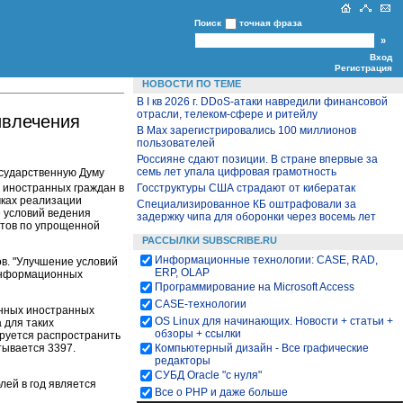
Поиск
точная фраза
Вход
Регистрация
НОВОСТИ ПО ТЕМЕ
В I кв 2026 г. DDoS-атаки навредили финансовой
отрасли, телеком-сфере и ритейлу
ивлечения
В Max зарегистрировались 100 миллионов
пользователей
Россияне сдают позиции. В стране впервые за
семь лет упала цифровая грамотность
осударственную Думу
 иностранных граждан в
Госструктуры США страдают от кибератак
мках реализации
Специализированное КБ оштрафовали за
е условий ведения
задержку чипа для оборонки через восемь лет
стов по упрощенной
РАССЫЛКИ SUBSCRIBE.RU
Информационные технологии: CASE, RAD,
в. "Улучшение условий
ERP, OLAP
 информационных
Программирование на Microsoft Access
CASE-технологии
анных иностранных
OS Linux для начинающих. Новости + статьи +
 для таких
обзоры + ссылки
ируется распространить
тывается 3397.
Компьютерный дизайн - Все графические
редакторы
СУБД Oracle "с нуля"
ей в год является
Все о PHP и даже больше