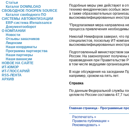
Статьи
Подобные меры уже действуют в отн
Каталог DOWNLOAD
технико-внедренческих особых эконо
СВОБОДНОЕ ПО/OPEN SOURCE
а также образовательных организа
Каталог свободного ПО
высококвалифицированных иностранн
СИСТЕМЫ АВТОМАТИЗАЦИИ
ERP-система iRenaissance
"Предлагаемая мера направлена не 
Документооборот
процесса привлечения необходимых
О КОМПАНИИ
Новости
Николай Никифоров заверил, что пр
Отзывы заказчиков
специалистов, поскольку ИТ-компа
Лицензии
высококвалифицированных иностра
Наши координаты
Программа партнерства
Подготовленный министерством зак
Наши партнеры
России. На законопроект получены
Наши вакансии
правоведения при Правительстве Р
НОВОЕ НА САЙТЕ
в том числе ведущими организация
ИТ-ЮМОР
ИТ-ГЛОССАРИЙ
В ходе обсуждения на заседании П
RSS-ЛЕНТА
например, сроком на пять лет.
АРХИВ
Справка
По данным Федеральной службы гос
целом по России составила 47,7 тыся
Главная страница
-
Программные пр
Распечатать »
Правила публикации »
Рекомендовать »