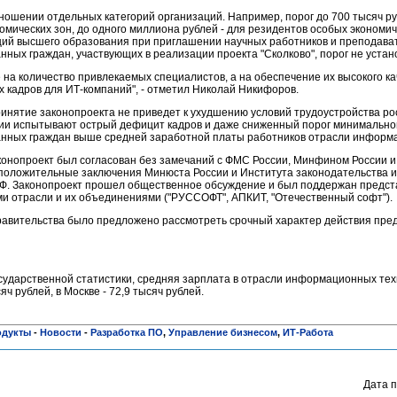
ошении отдельных категорий организаций. Например, порог до 700 тысяч ру
мических зон, до одного миллиона рублей - для резидентов особых экономиче
ций высшего образования при приглашении научных работников и преподават
ых граждан, участвующих в реализации проекта "Сколково", порог не устан
на количество привлекаемых специалистов, а на обеспечение их высокого ка
 кадров для ИТ-компаний", - отметил Николай Никифоров.
инятие законопроекта не приведет к ухудшению условий трудоустройства ро
нии испытывают острый дефицит кадров и даже сниженный порог минимально
нных граждан выше средней заработной платы работников отрасли информа
онопроект был согласован без замечаний с ФМС России, Минфином России 
 положительные заключения Минюста России и Института законодательства и
Ф. Законопроект прошел общественное обсуждение и был поддержан предст
ми отрасли и их объединениями ("РУССОФТ", АПКИТ, "Отечественный софт").
равительства было предложено рассмотреть срочный характер действия пре
ударственной статистики, средняя зарплата в отрасли информационных техн
ч рублей, в Москве - 72,9 тысяч рублей.
одукты
-
Новости
-
Разработка ПО
,
Управление бизнесом
,
ИТ-Работа
Дата п