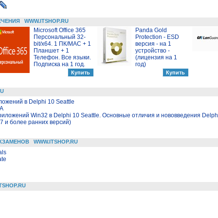
ЕЧЕНИЯ
WWW.ITSHOP.RU
Microsoft Office 365
Panda Gold
Персональный 32-
Protection - ESD
bit/x64. 1 ПК/MAC + 1
версия - на 1
Планшет + 1
устройство -
Телефон. Все языки.
(лицензия на 1
Подписка на 1 год.
год)
RU
жений в Delphi 10 Seattle
LA
риложений Win32 в Delphi 10 Seattle. Основные отличия и нововведения Delp
7 и более ранних версий)
КЗАМЕНОВ
WWW.ITSHOP.RU
als
ate
TSHOP.RU