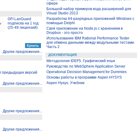
сфере
Большой набор примеров кода расширений для
Visual Studio 2013
Разработка 64-разрядных приложений Windows с
GFI LanGuard
помощью Delphi
подписка на 1 год
(25-49 лицензий)
Своё приложение на Node.js с хранением в
Dropbox - это просто
Использование IBM Rational Performance Tester
для обмена данными между модульными тестами.
Часть 2
Другие предложения...
ДОКУМЕНТАЦИЯ
Методология IDEF5. Графический язык
Руководство по WebSphere Application Server
Operational Decision Management for Dummies
hi предыдущих версий
Основы работы в программе Aspen HYSYS
Aspen Hysys. Учебник
Другие предложения...
Другие предложения...
Другие предложения...