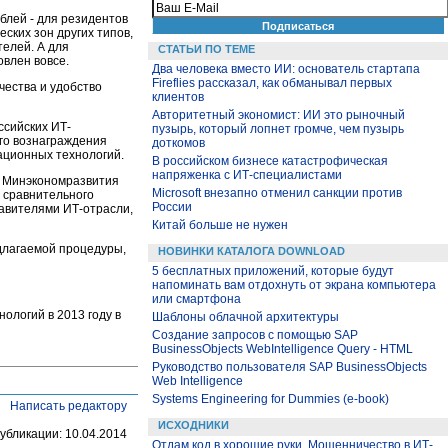
блей - для резидентов
ских зон других типов,
елей. А для
СТАТЬИ ПО ТЕМЕ
овлен вовсе.
Два человека вместо ИИ: основатель стартапа
Fireflies рассказал, как обманывал первых
чества и удобство
клиентов
Авторитетный экономист: ИИ это рыночный
ссийских ИТ-
пузырь, который лопнет громче, чем пузырь
го вознаграждения
доткомов
ционных технологий.
В российском бизнесе катастрофическая
напряженка с ИТ-специалистами
и Минэкономразвития
Microsoft внезапно отменил санкции против
 сравнительного
России
авителями ИТ-отрасли,
Китай больше не нужен
длагаемой процедуры,
НОВИНКИ КАТАЛОГА DOWNLOAD
5 бесплатных приложений, которые будут
напоминать вам отдохнуть от экрана компьютера
или смартфона
ологий в 2013 году в
Шаблоны облачной архитектуры
Создание запросов с помощью SAP
BusinessObjects WebIntelligence Query - HTML
Руководство пользователя SAP BusinessObjects
Web Intelligence
Systems Engineering for Dummies (e-book)
Написать редактору
ИСХОДНИКИ
убликации: 10.04.2014
Отдам код в хорошие руки. Мошенничество в ИТ-