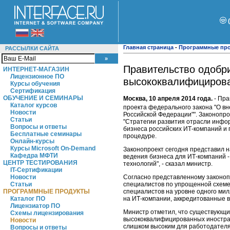
Главная страница
-
Программные пр
РАССЫЛКИ САЙТА
Правительство одобр
ИНТЕРНЕТ-МАГАЗИН
Лицензионное ПО
высококвалифицирова
Курсы обучения
Сертификация
ОБУЧЕНИЕ И СЕМИНАРЫ
Москва, 10 апреля 2014 года.
- Пр
Каталог курсов
проекта федерального закона "О вн
Новости
Российской Федерации"". Законопр
Статьи
"Стратегии развития отрасли инфо
Вопросы и ответы
бизнеса российских ИТ-компаний и
Бесплатные семинары
процедуре.
Онлайн-курсы
Курсы Microsoft On-Demand
Законопроект сегодня представил 
Кафедра МФТИ
ведения бизнеса для ИТ-компаний 
ЦЕНТР ТЕСТИРОВАНИЯ
технологий", - сказал министр.
IT-Сертификации
Согласно представленному законоп
Новости
специалистов по упрощенной схеме
Статьи
специалистов на уровне одного мил
ПРОГРАММНЫЕ ПРОДУКТЫ
на ИТ-компании, аккредитованные в
Каталог ПО
Лицензиатор ПО
Министр отметил, что существующи
Схемы лицензирования
высококвалифицированных иностран
Новости
слишком высоким для работодател
Вопросы и ответы