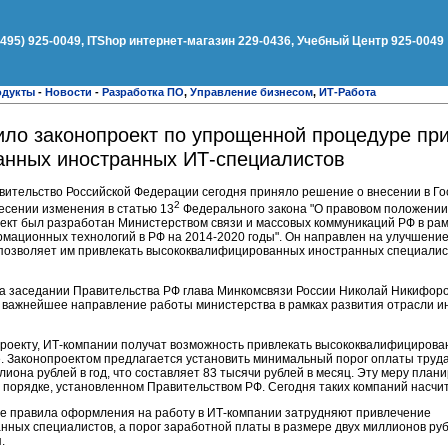
(495) 925-0049, ITShop интернет-магазин 229-0436, Учебный Центр 925-0049
одукты
-
Новости
-
Разработка ПО
,
Управление бизнесом
,
ИТ-Работа
ило законопроект по упрощенной процедуре пр
нных иностранных ИТ-специалистов
авительство Российской Федерации сегодня приняло решение о внесении в Г
2
есении изменения в статью 13
Федерального закона "О правовом положении
оект был разработан Министерством связи и массовых коммуникаций РФ в ра
рмационных технологий в РФ на 2014-2020 годы". Он направлен на улучшени
 позволяет им привлекать высококвалифицированных иностранных специали
на заседании Правительства РФ глава Минкомсвязи России Николай Никифоро
- важнейшее направление работы министерства в рамках развития отрасли
роекту, ИТ-компании получат возможность привлекать высококвалифициров
. Законопроектом предлагается установить минимальный порог оплаты труда
лиона рублей в год, что составляет 83 тысячи рублей в месяц. Эту меру план
 порядке, установленном Правительством РФ. Сегодня таких компаний насчи
е правила оформления на работу в ИТ-компании затрудняют привлечение
ных специалистов, а порог заработной платы в размере двух миллионов рубл
я.