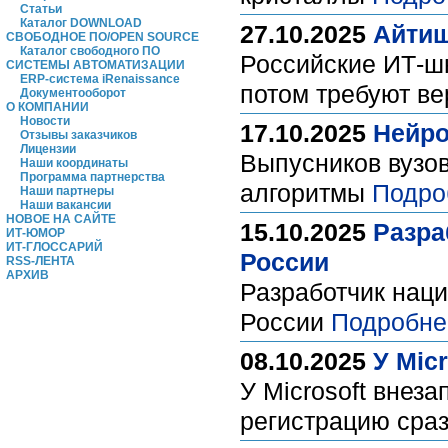
Статьи
Каталог DOWNLOAD
27.10.2025
Айтиш
СВОБОДНОЕ ПО/OPEN SOURCE
Каталог свободного ПО
Российские ИТ-ш
СИСТЕМЫ АВТОМАТИЗАЦИИ
ERP-система iRenaissance
потом требуют в
Документооборот
О КОМПАНИИ
Новости
17.10.2025
Нейро
Отзывы заказчиков
Лицензии
Выпусников вузов
Наши координаты
Программа партнерства
алгоритмы
Подро
Наши партнеры
Наши вакансии
НОВОЕ НА САЙТЕ
15.10.2025
Разра
ИТ-ЮМОР
ИТ-ГЛОССАРИЙ
России
RSS-ЛЕНТА
АРХИВ
Разработчик нац
России
Подробне
08.10.2025
У Mic
У Microsoft внез
регистрацию сра