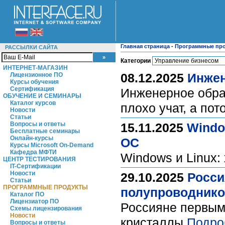
Главная страница
-
Программные пр
РАССЫЛКИ САЙТА
Категории
ИНТЕРНЕТ-МАГАЗИН
08.12.2025
Инжен
Лицензионное ПО
Курсы обучения
Сертификация
Инженерное обра
ОБУЧЕНИЕ И СЕМИНАРЫ
Каталог курсов
плохо учат, а по
Новости
Статьи
Вопросы и ответы
15.11.2025
Windo
Бесплатные семинары
Онлайн-курсы
ОС
Курсы Microsoft On-Demand
Кафедра МФТИ
Windows и Linux:
ЦЕНТР ТЕСТИРОВАНИЯ
IT-Сертификации
Новости
29.10.2025
Росси
Статьи
ПРОГРАММНЫЕ ПРОДУКТЫ
полупроводнико
Каталог ПО
Лицензиатор ПО
Россияне первым
Схемы лицензирования
Новости
кристаллы
Подро
Вопросы и ответы