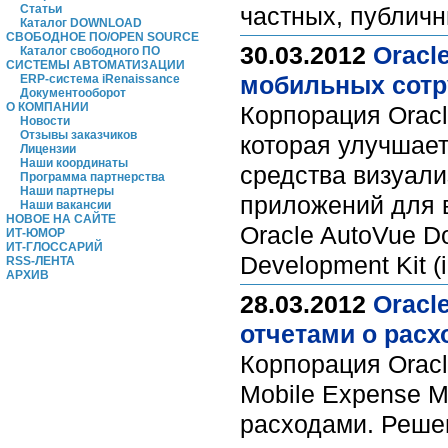
Статьи
частных, публич
Каталог DOWNLOAD
СВОБОДНОЕ ПО/OPEN SOURCE
30.03.2012
Oracl
Каталог свободного ПО
СИСТЕМЫ АВТОМАТИЗАЦИИ
мобильных сотр
ERP-система iRenaissance
Документооборот
О КОМПАНИИ
Корпорация Orac
Новости
Отзывы заказчиков
которая улучшае
Лицензии
Наши координаты
средства визуал
Программа партнерства
Наши партнеры
приложений для в
Наши вакансии
НОВОЕ НА САЙТЕ
Oracle AutoVue Do
ИТ-ЮМОР
ИТ-ГЛОССАРИЙ
Development Kit 
RSS-ЛЕНТА
АРХИВ
28.03.2012
Oracl
отчетами о расх
Корпорация Oracl
Mobile Expense M
расходами. Решен