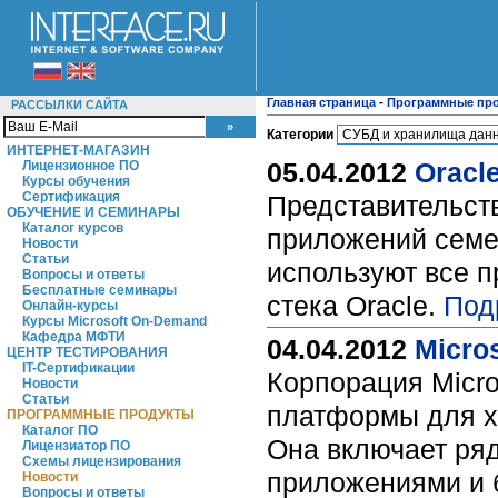
Главная страница
-
Программные пр
РАССЫЛКИ САЙТА
Категории
ИНТЕРНЕТ-МАГАЗИН
05.04.2012
Oracl
Лицензионное ПО
Курсы обучения
Сертификация
Представительств
ОБУЧЕНИЕ И СЕМИНАРЫ
Каталог курсов
приложений семей
Новости
Статьи
используют все 
Вопросы и ответы
Бесплатные семинары
стека Oracle.
Под
Онлайн-курсы
Курсы Microsoft On-Demand
Кафедра МФТИ
04.04.2012
Micro
ЦЕНТР ТЕСТИРОВАНИЯ
IT-Сертификации
Корпорация Micro
Новости
Статьи
платформы для хр
ПРОГРАММНЫЕ ПРОДУКТЫ
Каталог ПО
Она включает ря
Лицензиатор ПО
Схемы лицензирования
приложениями и б
Новости
Вопросы и ответы