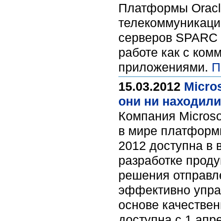
Платформы Oracle
телекоммуникаци
серверов SPARC 
работе как с ком
приложениями.
П
15.03.2012
Micro
они ни находил
Компания Microso
в мире платформы
2012 доступна в в
разработке проду
решения отправле
эффективно упра
основе качестве
доступна с 1 апре