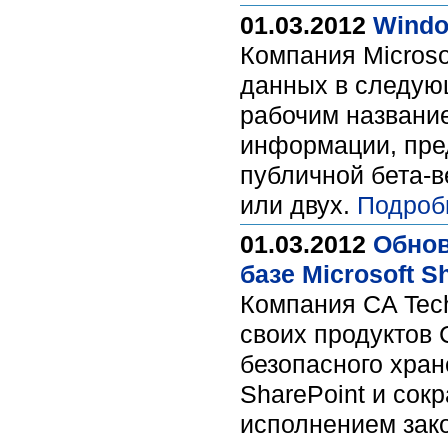
01.03.2012
Windo
Компания Micros
данных в следую
рабочим название
информации, пред
публичной бета-в
или двух.
Подроб
01.03.2012
Обнов
базе Microsoft S
Компания CA Tech
своих продуктов 
безопасного хран
SharePoint и со
исполнением зак