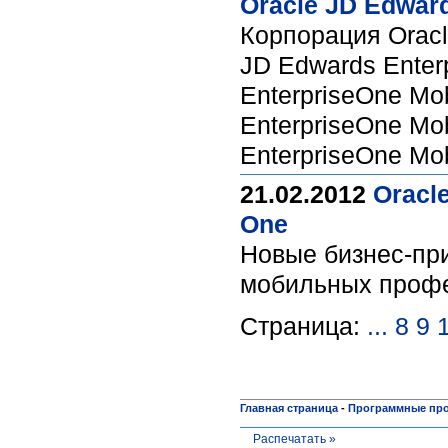
Oracle JD Edwar
Корпорация Orac
JD Edwards Enter
EnterpriseOne Mob
EnterpriseOne Mob
EnterpriseOne Mob
21.02.2012
Oracl
One
Новые бизнес-при
мобильных проф
Страница:
...
8
9
Главная страница
-
Программные пр
Распечатать »