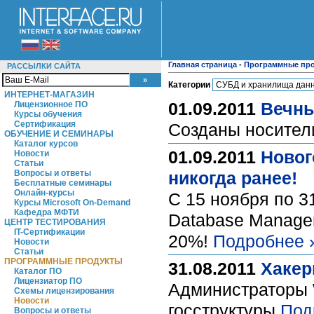
Главная страница
-
Программные пр
РАССЫЛКИ САЙТА
Категории
ИНТЕРНЕТ-МАГАЗИН
01.09.2011
Вечны
Лицензионное ПО
Курсы обучения
Сертификация
Созданы носител
ОБУЧЕНИЕ И СЕМИНАРЫ
Каталог курсов
01.09.2011
Новог
Новости
Статьи
Вопросы и ответы
никогда ранее!
Бесплатные семинары
Онлайн-курсы
C 15 ноября по 3
Курсы Microsoft On-Demand
Кафедра МФТИ
Database Managem
ЦЕНТР ТЕСТИРОВАНИЯ
IT-Сертификации
20%!
Подробнее 
Новости
Статьи
ПРОГРАММНЫЕ ПРОДУКТЫ
31.08.2011
Хакер
Каталог ПО
Лицензиатор ПО
Администраторы W
Схемы лицензирования
Новости
госструктуры
Под
Вопросы и ответы