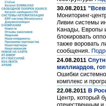
Статьи
Каталог DOWNLOAD
30.08.2011
"Всев
СВОБОДНОЕ ПО/OPEN SOURCE
Каталог свободного ПО
Мониторинг-центр
СИСТЕМЫ АВТОМАТИЗАЦИИ
ERP-система iRenaissance
Ливии системы ин
Документооборот
О КОМПАНИИ
Канады, Европы 
Новости
Отзывы заказчиков
блокировать оппо
Лицензии
Наши координаты
Программа партнерства
также воровать л
Наши партнеры
Наши вакансии
сообщения.
Подр
НОВОЕ НА САЙТЕ
ИТ-ЮМОР
24.08.2011
Спутн
ИТ-ГЛОССАРИЙ
RSS-ЛЕНТА
АРХИВ
миллиардов, гот
Ошибки системно
комплекс и прог
22.08.2011
В Рос
Центр, который б
отечественным и