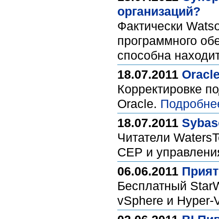
организаций?
Фактически Watso
программного об
способна находи
18.07.2011
Oracl
Корректировке по
Oraclе.
Подробне
18.07.2011
Sybas
Читатели Waters
CEP и управлени
06.06.2011
Прият
Бесплатный StarW
vSphere и Hyper-