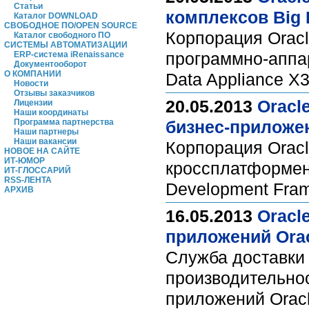
Статьи
комплексов Big D
Каталог DOWNLOAD
СВОБОДНОЕ ПО/OPEN SOURCE
Корпорация Orac
Каталог свободного ПО
СИСТЕМЫ АВТОМАТИЗАЦИИ
программно-аппар
ERP-система iRenaissance
Документооборот
О КОМПАНИИ
Data Appliance X
Новости
Отзывы заказчиков
20.05.2013
Oracl
Лицензии
Наши координаты
Программа партнерства
бизнес-приложе
Наши партнеры
Наши вакансии
Корпорация Oracl
НОВОЕ НА САЙТЕ
ИТ-ЮМОР
кроссплатформен
ИТ-ГЛОССАРИЙ
RSS-ЛЕНТА
Development Fra
АРХИВ
16.05.2013
Oracl
приложений Orac
Служба доставки
производительно
приложений Orac