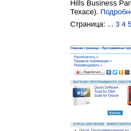
Hills Business Pa
Техасе).
Подробн
Страница:
...
3
4
Главная страница
-
Программные пр
Распечатать »
Правила публикации »
Рекомендовать »
Поделиться…
МАГАЗИН ПРОГРАММНОГО ОБЕСП
Quest Software.
Toad for DBA
Suite for Oracle
КУРСЫ ОБУЧЕНИЯ
WWW.ITSHOP.
Oracle. Программирование на 