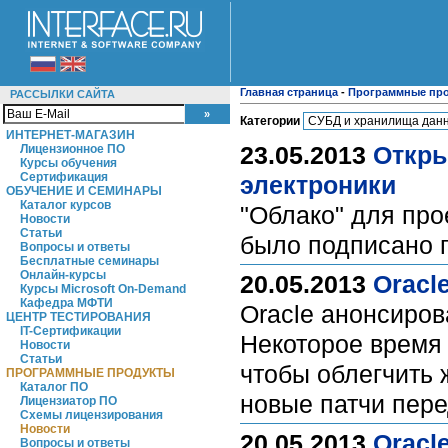
Главная страница
-
Программные пр
РАССЫЛКИ САЙТА
Категории
ИНТЕРНЕТ-МАГАЗИН
23.05.2013
Откры
Лицензионное ПО
Курсы обучения
Сертификация
электроники
ОБУЧЕНИЕ И СЕМИНАРЫ
Каталог курсов
"Облако" для про
Новости
Статьи
было подписано г
Вопросы и ответы
Бесплатные семинары
Онлайн-курсы
20.05.2013
Oracl
Курсы Microsoft On-Demand
Кафедра МФТИ
Oracle анонсиро
ЦЕНТР ТЕСТИРОВАНИЯ
IT-Сертификации
Некоторое время 
Новости
Статьи
чтобы облегчить 
ПРОГРАММНЫЕ ПРОДУКТЫ
Каталог ПО
новые патчи пер
Лицензиатор ПО
Схемы лицензирования
Новости
20.05.2013
Oracl
Вопросы и ответы