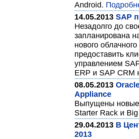
Android.
Подробн
14.05.2013
SAP п
Незадолго до св
запланирована н
нового облачного
предоставить кл
управлением SAP
ERP и SAP CRM н
08.05.2013
Oracl
Appliance
Выпущены новые к
Starter Rack и Bi
29.04.2013
В Цен
2013