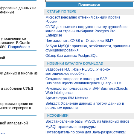
шифрование данных на
СТАТЬИ ПО ТЕМЕ
орменные
Microsoft внезапно отменил санкции против
России
СУБД для высоких нагрузок: почему крупнейшие
компании страны выбирают Postgres Pro
Enterprise
в управлении со
Чем заменить СУБД от Oracle или IBM?
омпании. В Oracle
Азбука MySQL: практика, особенности, принципы
-80%.
Подробнее »
функционирования
Обзор баз данных PostgreSQL
ной
НОВИНКИ КАТАЛОГА DOWNLOAD
Задворьев И.С. Язык PL/SQL. Учебно-
и данных и многие из
методическое пособие.
Создание запросов с помощью SAP
BusinessObjects WebIntelligence Query - HTML
m и свободной СУБД
Руководство пользователя SAP BusinessObjects
Web Intelligence
Архитектура IBM Netezza
Вебкаст: Хранение данных и потоки данных в
мпортозамещение не
реальном времени
инство серверов в
ИСХОДНИКИ
Восстановление базы MySQL из бинарных логов
жной аппаратной
MySQL хранимые процедуры
Путеводитель по db4o для Java-разработчика: