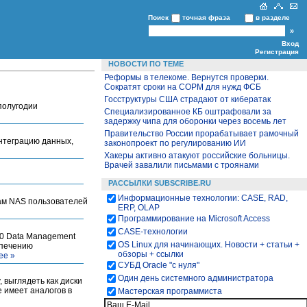
Поиск
точная фраза
в разделе
Вход
Регистрация
НОВОСТИ ПО ТЕМЕ
Реформы в телекоме. Вернутся проверки.
Сократят сроки на СОРМ для нужд ФСБ
Госструктуры США страдают от кибератак
полугодии
Специализированное КБ оштрафовали за
задержку чипа для оборонки через восемь лет
Правительство России прорабатывает рамочный
интеграцию данных,
законопроект по регулированию ИИ
Хакеры активно атакуют российские больницы.
Врачей завалили письмами с троянами
РАССЫЛКИ SUBSCRIBE.RU
Информационные технологии: CASE, RAD,
вам NAS пользователей
ERP, OLAP
Программирование на Microsoft Access
CASE-технологии
60 Data Management
OS Linux для начинающих. Новости + статьи +
спечению
обзоры + ссылки
ее »
СУБД Oracle "с нуля"
Один день системного администратора
 выглядеть как диски
 имеет аналогов в
Мастерская программиста