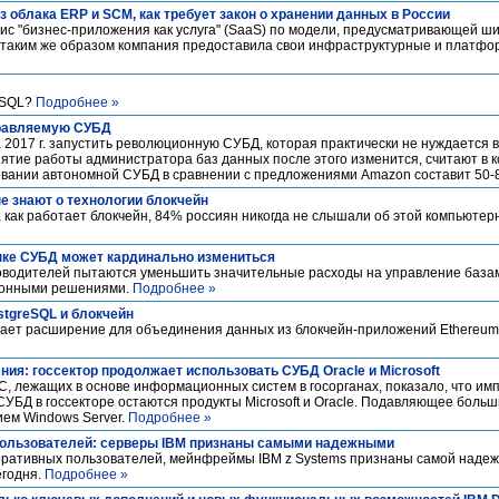
из облака ERP и SCM, как требует закон о хранении данных в России
вис "бизнес-приложения как услуга" (SaaS) по модели, предусматривающей 
ад таким же образом компания предоставила свои инфраструктурные и платф
reSQL?
Подробнее »
правляемую СУБД
 2017 г. запустить революционную СУБД, которая практически не нуждается 
тие работы администратора баз данных после этого изменится, считают в к
зовании автономной СУБД в сравнении с предложениями Amazon составит 50
е знают о технологии блокчейн
 как работает блокчейн, 84% россиян никогда не слышали об этой компьютер
нке СУБД может кардинально измениться
водителей пытаются уменьшить значительные расходы на управление базам
ционными решениями.
Подробнее »
stgreSQL и блокчейн
оздает расширение для объединения данных из блокчейн-приложений Ethereu
ия: госсектор продолжает использовать СУБД Oracle и Microsoft
, лежащих в основе информационных систем в госорганах, показало, что и
БД в госсекторе остаются продукты Microsoft и Oracle. Подавляющее больш
ием Windows Server.
Подробнее »
пользователей: серверы IBM признаны самыми надежными
оративных пользователей, мейнфреймы IBM z Systems признаны самой наде
егодня.
Подробнее »