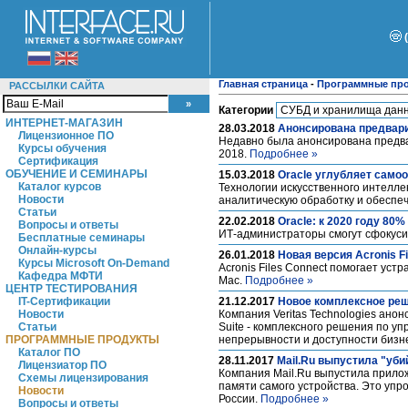
Главная страница
-
Программные пр
РАССЫЛКИ САЙТА
Категории
ИНТЕРНЕТ-МАГАЗИН
28.03.2018
Анонсирована предвари
Лицензионное ПО
Недавно была анонсирована предвар
Курсы обучения
2018.
Подробнее »
Сертификация
ОБУЧЕНИЕ И СЕМИНАРЫ
15.03.2018
Oracle углубляет само
Каталог курсов
Технологии искусственного интелле
Новости
аналитическую обработку и обеспе
Статьи
22.02.2018
Oracle: к 2020 году 80
Вопросы и ответы
ИТ-администраторы смогут сфокуси
Бесплатные семинары
Онлайн-курсы
26.01.2018
Новая версия Acronis Fi
Курсы Microsoft On-Demand
Acronis Files Connect помогает ус
Кафедра МФТИ
Mac.
Подробнее »
ЦЕНТР ТЕСТИРОВАНИЯ
IT-Сертификации
21.12.2017
Новое комплексное реше
Новости
Компания Veritas Technologies ано
Статьи
Suite - комплексного решения по у
ПРОГРАММНЫЕ ПРОДУКТЫ
непрерывности и доступности бизн
Каталог ПО
28.11.2017
Mail.Ru выпустила "уби
Лицензиатор ПО
Компания Mail.Ru выпустила прилож
Схемы лицензирования
памяти самого устройства. Это упр
Новости
России.
Подробнее »
Вопросы и ответы