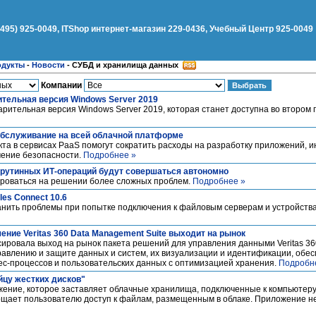
(495) 925-0049, ITShop интернет-магазин 229-0436, Учебный Центр 925-0049
одукты
-
Новости
-
СУБД и хранилища данных
Компании
тельная версия Windows Server 2019
ительная версия Windows Server 2019, которая станет доступна во втором 
обслуживание на всей облачной платформе
кта в сервисах PaaS помогут сократить расходы на разработку приложений, 
чение безопасности.
Подробнее »
% рутинных ИТ-операций будут совершаться автономно
роваться на решении более сложных проблем.
Подробнее »
les Connect 10.6
транить проблемы при попытке подключения к файловым серверам и устройст
ние Veritas 360 Data Management Suite выходит на рынок
нсировала выход на рынок пакета решений для управления данными Veritas 3
правлению и защите данных и систем, их визуализации и идентификации, обе
ес-процессов и пользовательских данных с оптимизацией хранения.
Подробн
йцу жестких дисков"
ение, которое заставляет облачные хранилища, подключенные к компьютеру,
ощает пользователю доступ к файлам, размещенным в облаке. Приложение не