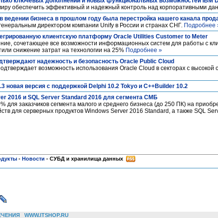
олько ключевых дополнений и новых функциональных возможностей IBM 
 миру обеспечить эффективный и надежный контроль над корпоративными да
в ведении бизнеса в прошлом году была перестройка нашего канала прод
енеральным директором компании Unify в России и странах СНГ.
Подробнее 
егрированную клиентскую платформу Oracle Utilities Customer to Meter
ние, сочетающее все возможности информационных систем для работы с кл
тили снижение затрат на технологии на 25%
Подробнее »
тверждают надежность и безопасность Oracle Public Cloud
одтверждает возможность использования Oracle Cloud в секторах с высокой 
1.3 новая версия с поддержкой Delphi 10.2 Tokyo и C++Builder 10.2
er 2016 и SQL Server Standard 2016 для сегмента СМБ
% для заказчиков сегмента малого и среднего бизнеса (до 250 ПК) на приобр
ств для серверных продуктов Windows Server 2016 Standard, а также SQL Serv
одукты
-
Новости
-
СУБД и хранилища данных
ЕЧЕНИЯ
WWW.ITSHOP.RU