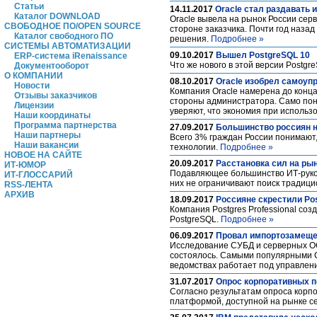
Статьи
14.11.2017
Oracle стал раздавать 
Каталог DOWNLOAD
Oracle вывела на рынок России сер
СВОБОДНОЕ ПО/OPEN SOURCE
стороне заказчика. Почти год наз
Каталог свободного ПО
решения.
Подробнее »
СИСТЕМЫ АВТОМАТИЗАЦИИ
09.10.2017
Вышел PostgreSQL 10
ERP-система iRenaissance
Что же нового в этой версии Postg
Документооборот
О КОМПАНИИ
08.10.2017
Oracle изобрел самоу
Новости
Компания Oracle намерена до конца
Отзывы заказчиков
стороны администратора. Само поня
Лицензии
уверяют, что экономия при исполь
Наши координаты
Программа партнерства
27.09.2017
Большинство россиян н
Наши партнеры
Всего 3% граждан России понимают,
Наши вакансии
технологии.
Подробнее »
НОВОЕ НА САЙТЕ
20.09.2017
Расстановка сил на ры
ИТ-ЮМОР
Подавляющее большинство ИТ-руко
ИТ-ГЛОССАРИЙ
них не ограничивают поиск тради
RSS-ЛЕНТА
АРХИВ
18.09.2017
Россияне скрестили Po
Компания Postgres Professional с
PostgreSQL.
Подробнее »
06.09.2017
Провал импортозамещен
Исследование СУБД и серверных ОС
состоялось. Самыми популярными СУ
ведомствах работает под управлен
31.07.2017
Опрос корпоративных 
Согласно результатам опроса корп
платформой, доступной на рынке с