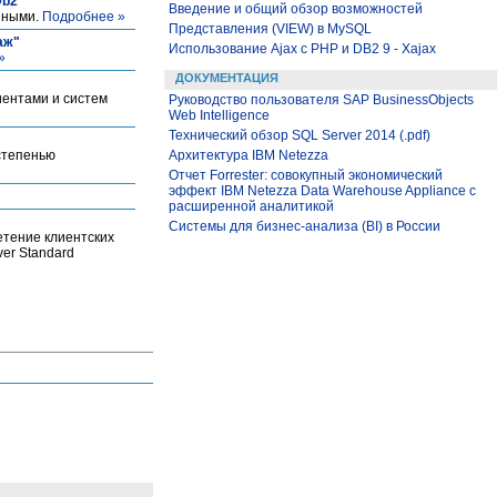
Db2
Введение и общий обзор возможностей
нными.
Подробнее »
Представления (VIEW) в MySQL
аж"
Использование Ajax с PHP и DB2 9 - Xajax
»
ДОКУМЕНТАЦИЯ
иентами и систем
Руководство пользователя SAP BusinessObjects
Web Intelligence
Технический обзор SQL Server 2014 (.pdf)
степенью
Архитектура IBM Netezza
Отчет Forrester: совокупный экономический
эффект IBM Netezza Data Warehouse Appliance с
расширенной аналитикой
Системы для бизнес-анализа (BI) в России
етение клиентских
er Standard