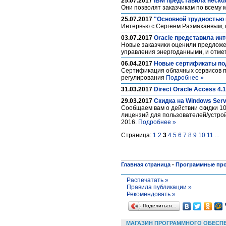
25.07.2017
IBM представила неск
Они позволят заказчикам по всему
25.07.2017
"Основной трудностью 
Интервью с Сергеем Размахаевым, г
03.07.2017
Oracle представила инт
Новые заказчики оценили предложе
управления энергоданными, и отме
06.04.2017
Новые сертификаты под
Сертификация облачных сервисов п
регулирования
Подробнее »
31.03.2017
Direct Oracle Access 4.
29.03.2017
Скидка на Windows Serv
Сообщаем вам о действии скидки 10
лицензий для пользователей/устрой
2016.
Подробнее »
Страница:
1
2
3
4
5
6
7
8
9
10
11
...
Главная страница
-
Программные пр
Распечатать »
Правила публикации »
Рекомендовать »
Поделиться…
МАГАЗИН ПРОГРАММНОГО ОБЕСП