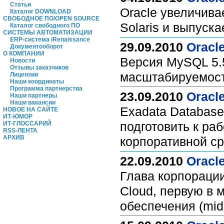
Статьи
Oracle увеличива
Каталог DOWNLOAD
СВОБОДНОЕ ПО/OPEN SOURCE
Solaris и выпуска
Каталог свободного ПО
СИСТЕМЫ АВТОМАТИЗАЦИИ
ERP-система iRenaissance
29.09.2010
Oracl
Документооборот
О КОМПАНИИ
Версия MySQL 5.
Новости
Отзывы заказчиков
масштабируемост
Лицензии
Наши координаты
Программа партнерства
23.09.2010
Oracl
Наши партнеры
Наши вакансии
Exadata Database
НОВОЕ НА САЙТЕ
ИТ-ЮМОР
подготовить к р
ИТ-ГЛОССАРИЙ
RSS-ЛЕНТА
АРХИВ
корпоративной с
22.09.2010
Oracl
Глава корпорации
Cloud, первую в
обеспечения (mid