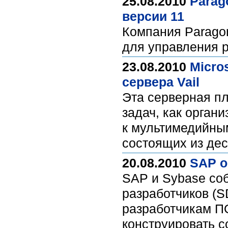
25.08.2010
Parag
версии 11
Компания Paragon
для управления р
23.08.2010
Micro
сервера Vail
Эта серверная п
задач, как орган
к мультимедийны
состоящих из де
20.08.2010
SAP о
SAP и Sybase со
разработчиков (S
разработчикам П
конструировать 