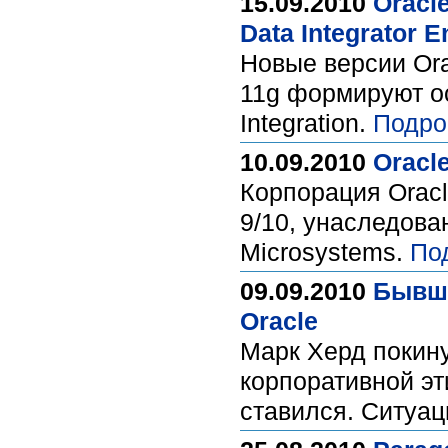
15.09.2010
Oracl
Data Integrator E
Новые версии Orac
11g формируют ос
Integration.
Подро
10.09.2010
Oracl
Корпорация Orac
9/10, унаследова
Microsystems.
По
09.09.2010
Бывши
Oracle
Марк Херд покину
корпоративной эт
ставился. Ситуац