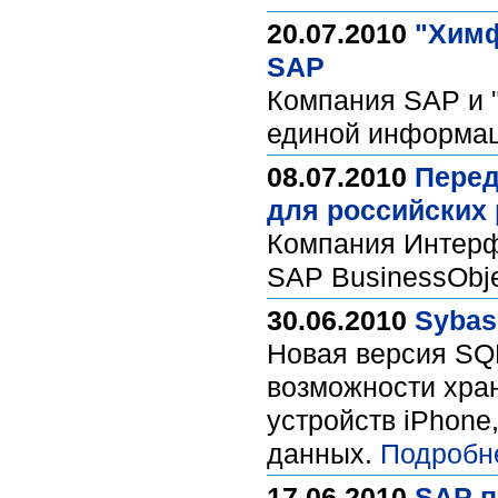
20.07.2010
"Химф
SAP
Компания SAP и 
единой информац
08.07.2010
Перед
для российских
Компания Интерф
SAP BusinessObje
30.06.2010
Sybas
Новая версия SQ
возможности хра
устройств iPhone
данных.
Подробн
17.06.2010
SAP п