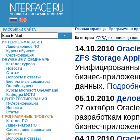
Главная страница
-
Программные пр
РАССЫЛКИ САЙТА
Категории
ИНТЕРНЕТ-МАГАЗИН
14.10.2010
Oracl
Лицензионное ПО
Курсы обучения
Сертификация
ZFS Storage Appl
ОБУЧЕНИЕ И СЕМИНАРЫ
Каталог курсов
Унифицированные
Новости
Статьи
бизнес-приложени
Вопросы и ответы
Бесплатные семинары
данных.
Подробн
Онлайн-курсы
Курсы Microsoft On-Demand
Кафедра МФТИ
05.10.2010
Делов
ЦЕНТР ТЕСТИРОВАНИЯ
IT-Сертификации
27 октября Oracl
Новости
Статьи
разработкам корп
ПРОГРАММНЫЕ ПРОДУКТЫ
Каталог ПО
бизнес-приложен
Лицензиатор ПО
Схемы лицензирования
Новости
04.10.2010
Oracl
Вопросы и ответы