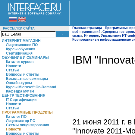
Главная страница
-
Программные пр
РАССЫЛКИ САЙТА
веб-приложений
,
Средства тестиров
спама
,
Интернет
,
Управление ИТ-инф
Корпоративные информационные с
ИНТЕРНЕТ-МАГАЗИН
Лицензионное ПО
Курсы обучения
Сертификация
IBM "Innova
ОБУЧЕНИЕ И СЕМИНАРЫ
Каталог курсов
Новости
Статьи
Вопросы и ответы
Бесплатные семинары
Онлайн-курсы
Курсы Microsoft On-Demand
Кафедра МФТИ
ЦЕНТР ТЕСТИРОВАНИЯ
IT-Сертификации
Новости
Статьи
ПРОГРАММНЫЕ ПРОДУКТЫ
Каталог ПО
21 июня 2011 г. 
Лицензиатор ПО
Схемы лицензирования
"Innovate 2011-M
Новости
Вопросы и ответы