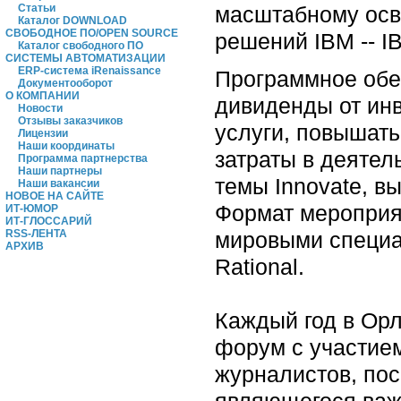
масштабному осв
Статьи
Каталог DOWNLOAD
СВОБОДНОЕ ПО/OPEN SOURCE
решений IBM -- IB
Каталог свободного ПО
СИСТЕМЫ АВТОМАТИЗАЦИИ
ERP-система iRenaissance
Программное обе
Документооборот
О КОМПАНИИ
дивиденды от инв
Новости
Отзывы заказчиков
услуги, повышать
Лицензии
Наши координаты
затраты в деятел
Программа партнерства
Наши партнеры
темы Innovate, в
Наши вакансии
НОВОЕ НА САЙТЕ
Формат мероприя
ИТ-ЮМОР
ИТ-ГЛОССАРИЙ
мировыми специа
RSS-ЛЕНТА
АРХИВ
Rational.
Каждый год в Орл
форум с участием
журналистов, по
являющегося важ