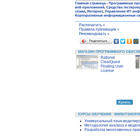
Главная страница
-
Программные пр
веб-приложений
,
Средства тестиров
спама
,
Интернет
,
Управление ИТ-инф
Корпоративные информационные с
Распечатать »
Правила публикации »
Рекомендовать »
Поделиться…
МАГАЗИН ПРОГРАММНОГО ОБЕСП
Rational
ClearQuest
Floating User
License
КУРСЫ ОБУЧЕНИЯ
WWW.ITSHOP.
Универсальный язык моделиров
Методология анализа и модели
Разработка многозвенных прило