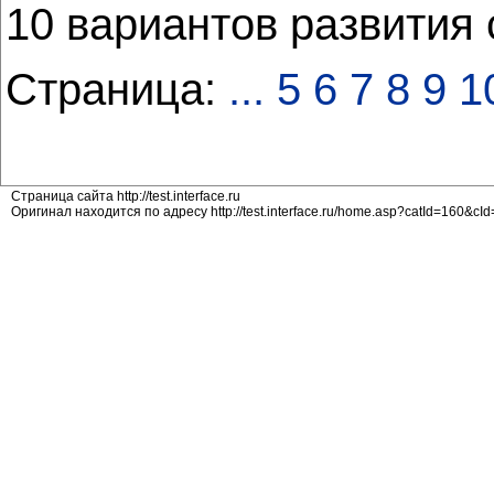
10 вариантов развития 
Страница:
...
5
6
7
8
9
1
Страница сайта http://test.interface.ru
Оригинал находится по адресу http://test.interface.ru/home.asp?catId=160&c