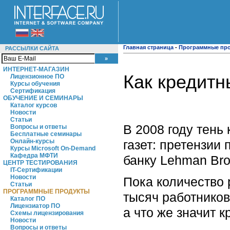
Главная страница
-
Программные пр
РАССЫЛКИ САЙТА
ИНТЕРНЕТ-МАГАЗИН
Как кредитн
Лицензионное ПО
Курсы обучения
Сертификация
ОБУЧЕНИЕ И СЕМИНАРЫ
Каталог курсов
Новости
Статьи
В 2008 году тень
Вопросы и ответы
Бесплатные семинары
газет: претензии
Онлайн-курсы
Курсы Microsoft On-Demand
Кафедра МФТИ
банку Lehman Br
ЦЕНТР ТЕСТИРОВАНИЯ
IT-Сертификации
Новости
Пока количество 
Статьи
ПРОГРАММНЫЕ ПРОДУКТЫ
тысяч работников
Каталог ПО
Лицензиатор ПО
а что же значит 
Схемы лицензирования
Новости
Вопросы и ответы