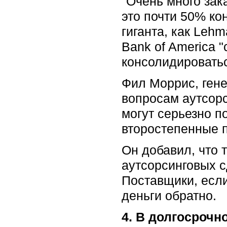
"Очень много зак
это почти 50% ко
гиганта, как Lehm
Bank of America "
консолидироватьс
Фил Моррис, гене
вопросам аутсорс
могут серьезно п
второстепенные п
Он добавил, что 
аутсорсинговых с
Поставщики, если
деньги обратно.
4. В долгосрочн