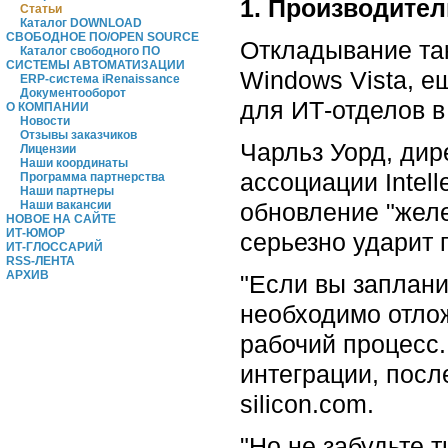
1. Производител
Статьи
Каталог DOWNLOAD
СВОБОДНОЕ ПО/OPEN SOURCE
Откладывание так
Каталог свободного ПО
СИСТЕМЫ АВТОМАТИЗАЦИИ
Windows Vista, е
ERP-система iRenaissance
Документооборот
для ИТ-отделов в
О КОМПАНИИ
Новости
Отзывы заказчиков
Чарльз Уорд, дир
Лицензии
Наши координаты
ассоциации Intell
Программа партнерства
Наши партнеры
обновление "желе
Наши вакансии
НОВОЕ НА САЙТЕ
ИТ-ЮМОР
серьезно ударит 
ИТ-ГЛОССАРИЙ
RSS-ЛЕНТА
АРХИВ
"Если вы заплани
необходимо отлож
рабочий процесс.
интеграции, посл
silicon.com.
"Но не забудьте 