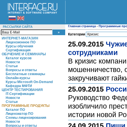
Главная страница
-
Программные пр
РАССЫЛКИ САЙТА
Категории
ИНТЕРНЕТ-МАГАЗИН
25.09.2015
Чужие
Лицензионное ПО
Курсы обучения
Сертификация
сотрудниками
ОБУЧЕНИЕ И СЕМИНАРЫ
Каталог курсов
В кризис компани
Новости
Статьи
мошенничество, о
Вопросы и ответы
Бесплатные семинары
закручивают гайк
Онлайн-курсы
Курсы Microsoft On-Demand
Кафедра МФТИ
25.09.2015
Росси
ЦЕНТР ТЕСТИРОВАНИЯ
IT-Сертификации
Руководство Фед
Новости
Статьи
изобличило прест
ПРОГРАММНЫЕ ПРОДУКТЫ
Каталог ПО
истории новой Р
Лицензиатор ПО
Схемы лицензирования
Новости
24.09.2015
Пиши 
Вопросы и ответы