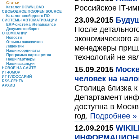
Статьи
Российское IT-и
Каталог DOWNLOAD
СВОБОДНОЕ ПО/OPEN SOURCE
Каталог свободного ПО
23.09.2015
Будущ
СИСТЕМЫ АВТОМАТИЗАЦИИ
ERP-система iRenaissance
После детальног
Документооборот
О КОМПАНИИ
экономического а
Новости
Отзывы заказчиков
менеджеры пришл
Лицензии
Наши координаты
Программа партнерства
технологий не я
Наши партнеры
Наши вакансии
15.09.2015
Москв
НОВОЕ НА САЙТЕ
ИТ-ЮМОР
человек на нало
ИТ-ГЛОССАРИЙ
RSS-ЛЕНТА
АРХИВ
Столица близка к
Департамент инф
доступна в Москв
год.
Подробнее »
12.09.2015
WIKI
ИНФОРМАЦИОН