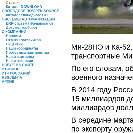
Статьи
Каталог DOWNLOAD
СВОБОДНОЕ ПО/OPEN SOURCE
Каталог свободного ПО
СИСТЕМЫ АВТОМАТИЗАЦИИ
ERP-система iRenaissance
Документооборот
О КОМПАНИИ
Новости
Отзывы заказчиков
Лицензии
Ми-28НЭ и Ка-52,
Наши координаты
Программа партнерства
транспортные Ми-
Наши партнеры
Наши вакансии
НОВОЕ НА САЙТЕ
По его словам, о
ИТ-ЮМОР
ИТ-ГЛОССАРИЙ
военного назнач
RSS-ЛЕНТА
АРХИВ
В 2014 году Росс
15 миллиардов до
миллиардов долл
В середине марта
по экспорту оруж