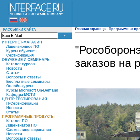
Главная страница
-
Программные пр
РАССЫЛКИ САЙТА
ИНТЕРНЕТ-МАГАЗИН
"Рособоронэ
Лицензионное ПО
Курсы обучения
Сертификация
заказов на 
ОБУЧЕНИЕ И СЕМИНАРЫ
Каталог курсов
Новости
Статьи
Вопросы и ответы
Бесплатные семинары
Онлайн-курсы
Курсы Microsoft On-Demand
Кафедра МФТИ
ЦЕНТР ТЕСТИРОВАНИЯ
IT-Сертификации
Новости
Статьи
ПРОГРАММНЫЕ ПРОДУКТЫ
Каталог ПО
Лицензиатор ПО
Схемы лицензирования
Новости
Вопросы и ответы