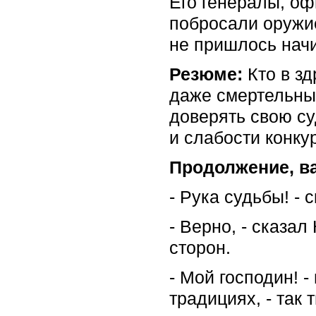
Его генералы, оф
побросали оружи
не пришлось нач
Резюме:
Кто в зд
даже смертельных
доверять свою с
и слабости конку
Продолжение, ва
- Рука судьбы! -
- Верно, - сказа
сторон.
- Мой господин! 
традициях, - так 