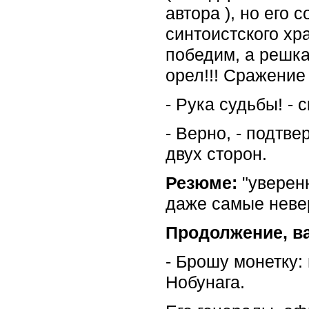
автора ), но его
синтоистского хр
победим, а решка
орел!!! Сражение
- Рука судьбы! -
- Верно, - подтв
двух сторон.
Резюме:
"уверенн
даже самые невер
Продолжение, ва
- Брошу монетку:
Нобунага.