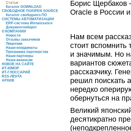
Борис Щербаков -
Статьи
Каталог DOWNLOAD
Oracle в России и
СВОБОДНОЕ ПО/OPEN SOURCE
Каталог свободного ПО
СИСТЕМЫ АВТОМАТИЗАЦИИ
ERP-система iRenaissance
Документооборот
О КОМПАНИИ
Нам всем рассказ
Новости
Отзывы заказчиков
стоит вспомнить 
Лицензии
Наши координаты
Программа партнерства
и значимым. Но н
Наши партнеры
Наши вакансии
вариантов сюжета
НОВОЕ НА САЙТЕ
ИТ-ЮМОР
рассказчику. Ген
ИТ-ГЛОССАРИЙ
RSS-ЛЕНТА
решил поискать а
АРХИВ
нередко оперирую
обернуться на пр
Великий японский
десятикратно пре
(неподкрепленное