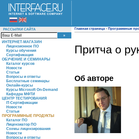
Главная страница
-
Программные пр
РАССЫЛКИ САЙТА
ИНТЕРНЕТ-МАГАЗИН
Притча о ру
Лицензионное ПО
Курсы обучения
Сертификация
ОБУЧЕНИЕ И СЕМИНАРЫ
Каталог курсов
Новости
Статьи
Об авторе
Вопросы и ответы
Бесплатные семинары
Онлайн-курсы
Курсы Microsoft On-Demand
Кафедра МФТИ
ЦЕНТР ТЕСТИРОВАНИЯ
IT-Сертификации
Новости
Статьи
ПРОГРАММНЫЕ ПРОДУКТЫ
Каталог ПО
Лицензиатор ПО
Схемы лицензирования
Новости
Вопросы и ответы