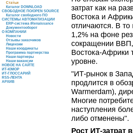
Статьи
затрат как на ра
Каталог DOWNLOAD
СВОБОДНОЕ ПО/OPEN SOURCE
Востока и Африки
Каталог свободного ПО
СИСТЕМЫ АВТОМАТИЗАЦИИ
отличаются. В то
ERP-система iRenaissance
Документооборот
О КОМПАНИИ
1,2% на фоне рез
Новости
Отзывы заказчиков
сокращении ВВП,
Лицензии
Наши координаты
Востока-Африки 
Программа партнерства
Наши партнеры
уровне.
Наши вакансии
НОВОЕ НА САЙТЕ
ИТ-ЮМОР
"ИТ-рынок в Запа
ИТ-ГЛОССАРИЙ
RSS-ЛЕНТА
продлится в обо
АРХИВ
Warmerdam), дире
Многие потребите
наступления боле
либо отменены".
Рост ИТ-затрат 