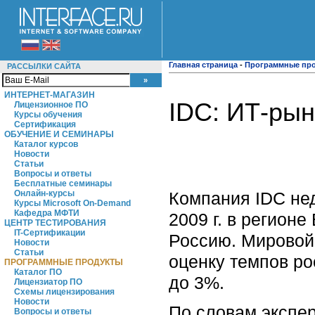
Главная страница
-
Программные пр
РАССЫЛКИ САЙТА
ИНТЕРНЕТ-МАГАЗИН
IDC: ИТ-рын
Лицензионное ПО
Курсы обучения
Сертификация
ОБУЧЕНИЕ И СЕМИНАРЫ
Каталог курсов
Новости
Статьи
Вопросы и ответы
Бесплатные семинары
Компания IDC нед
Онлайн-курсы
Курсы Microsoft On-Demand
Кафедра МФТИ
2009 г. в регион
ЦЕНТР ТЕСТИРОВАНИЯ
IT-Сертификации
Россию. Мировой
Новости
Статьи
оценку темпов ро
ПРОГРАММНЫЕ ПРОДУКТЫ
Каталог ПО
до 3%.
Лицензиатор ПО
Схемы лицензирования
Новости
По словам экспер
Вопросы и ответы