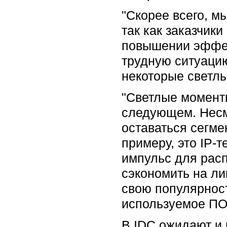
"Скорее всего, м
так как заказчик
повышении эффект
трудную ситуацию
некоторые светл
"Светлые моменты
следующем. Несмо
оставаться сегме
примеру, это IP-
импульс для рас
сэкономить на ли
свою популярност
используемое ПО
В IDC ожидают и 