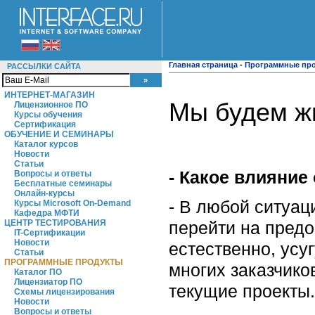
Главная страница
-
Программные пр
РАССЫЛКИ САЙТА
ИНТЕРНЕТ-МАГАЗИН
Мы будем жи
Лицензионное ПО
Курсы обучения
Сертификация
ОБУЧЕНИЕ И СЕМИНАРЫ
Каталог курсов
Новости
Статьи
- Какое влияние
Вопросы и ответы
Бесплатные семинары
Онлайн-курсы
- В любой ситуац
Курсы Microsoft On-Demand
Кафедра МФТИ
перейти на предо
ЦЕНТР ТЕСТИРОВАНИЯ
IT-Сертификации
Новости
естественно, усу
Статьи
ПРОГРАММНЫЕ ПРОДУКТЫ
многих заказчико
Каталог ПО
Лицензиатор ПО
текущие проекты.
Схемы лицензирования
Новости
Вопросы и ответы