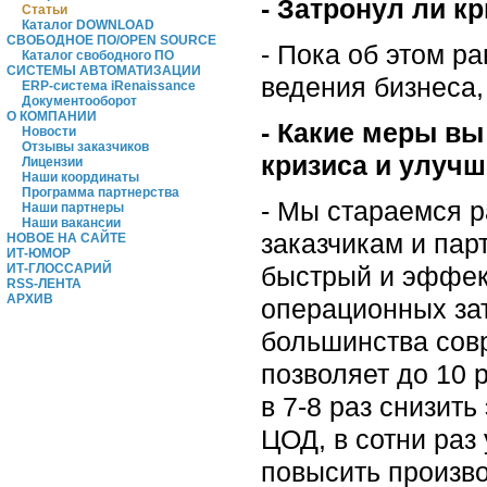
- Затронул ли к
Статьи
Каталог DOWNLOAD
СВОБОДНОЕ ПО/OPEN SOURCE
- Пока об этом р
Каталог свободного ПО
СИСТЕМЫ АВТОМАТИЗАЦИИ
ведения бизнеса,
ERP-система iRenaissance
Документооборот
О КОМПАНИИ
- Какие меры в
Новости
Отзывы заказчиков
кризиса и улуч
Лицензии
Наши координаты
Программа партнерства
- Мы стараемся 
Наши партнеры
Наши вакансии
заказчикам и пар
НОВОЕ НА САЙТЕ
ИТ-ЮМОР
быстрый и эффек
ИТ-ГЛОССАРИЙ
RSS-ЛЕНТА
АРХИВ
операционных за
большинства сов
позволяет до 10 
в 7-8 раз снизит
ЦОД, в сотни раз
повысить произво