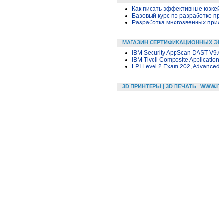
Как писать эффективные юзкей
Базовый курс по разработке пр
Разработка многозвенных прило
МАГАЗИН СЕРТИФИКАЦИОННЫХ Э
IBM Security AppScan DAST V9.
IBM Tivoli Composite Applicatio
LPI Level 2 Exam 202, Advanced L
3D ПРИНТЕРЫ | 3D ПЕЧАТЬ
WWW.I