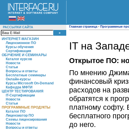
Главная страница
-
Программные пр
РАССЫЛКИ САЙТА
ИНТЕРНЕТ-МАГАЗИН
IT на Запад
Лицензионное ПО
Курсы обучения
Сертификация
ОБУЧЕНИЕ И СЕМИНАРЫ
Открытое ПО: н
Каталог курсов
Новости
Статьи
По мнению Джима 
Вопросы и ответы
Бесплатные семинары
финансовый криз
Онлайн-курсы
Курсы Microsoft On-Demand
Кафедра МФТИ
расходов на разв
ЦЕНТР ТЕСТИРОВАНИЯ
IT-Сертификации
обратятся к прог
Новости
Статьи
платному софту. 
ПРОГРАММНЫЕ ПРОДУКТЫ
Каталог ПО
бесплатного прог
Лицензиатор ПО
Схемы лицензирования
до него.
Новости
Вопросы и ответы