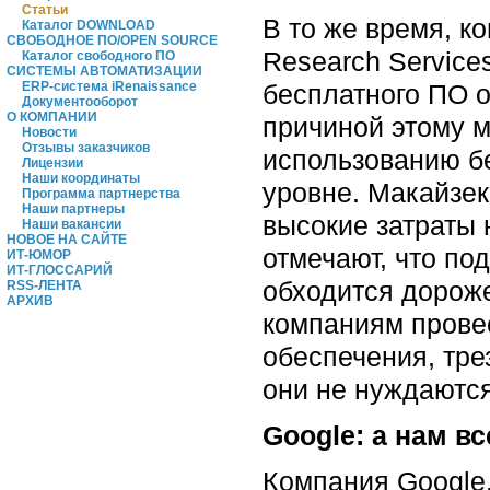
Статьи
В то же время, ко
Каталог DOWNLOAD
СВОБОДНОЕ ПО/OPEN SOURCE
Research Services
Каталог свободного ПО
СИСТЕМЫ АВТОМАТИЗАЦИИ
бесплатного ПО о
ERP-система iRenaissance
Документооборот
О КОМПАНИИ
причиной этому м
Новости
Отзывы заказчиков
использованию б
Лицензии
Наши координаты
уровне. Макайзек
Программа партнерства
Наши партнеры
высокие затраты 
Наши вакансии
НОВОЕ НА САЙТЕ
отмечают, что по
ИТ-ЮМОР
ИТ-ГЛОССАРИЙ
обходится дороже
RSS-ЛЕНТА
АРХИВ
компаниям прове
обеспечения, тре
они не нуждаются
Google: а нам вс
Компания Google,