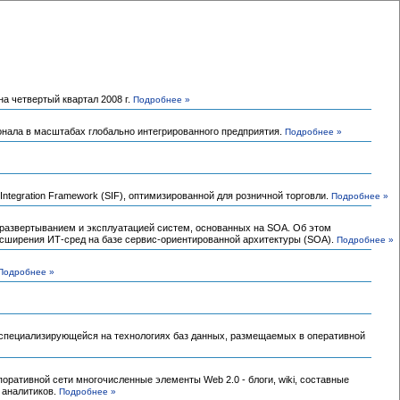
а четвертый квартал 2008 г.
Подробнее »
онала в масштабах глобально интегрированного предприятия.
Подробнее »
ntegration Framework (SIF), оптимизированной для розничной торговли.
Подробнее »
 развертыванием и эксплуатацией систем, основанных на SOA. Об этом
асширения ИТ-сред на базе сервис-ориентированной архитектуры (SOA).
Подробнее »
Подробнее »
), специализирующейся на технологиях баз данных, размещаемых в оперативной
оративной сети многочисленные элементы Web 2.0 - блоги, wiki, составные
 аналитиков.
Подробнее »