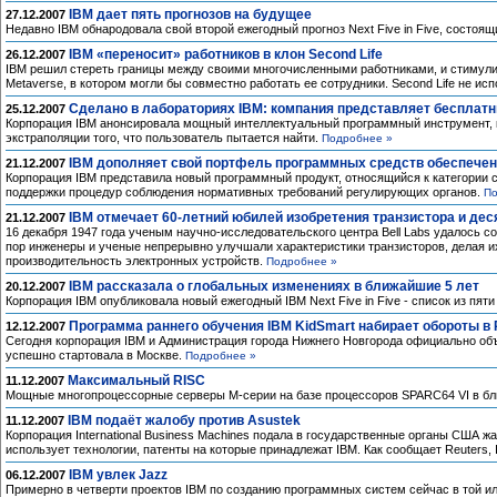
IBM дает пять прогнозов на будущее
27.12.2007
Недавно IBM обнародовала свой второй ежегодный прогноз Next Five in Five, состоящ
IBM «переносит» работников в клон Second Life
26.12.2007
IBM решил стереть границы между своими многочисленными работниками, и стимулир
Metaverse, в котором могли бы совместно работать ее сотрудники. Second Life не и
Сделано в лабораториях IBM: компания представляет бесплат
25.12.2007
Корпорация IBM анонсировала мощный интеллектуальный программный инструмент, к
экстраполяции того, что пользователь пытается найти.
Подробнее »
IBM дополняет свой портфель программных средств обеспече
21.12.2007
Корпорация IBM представила новый программный продукт, относящийся к категории 
поддержки процедур соблюдения нормативных требований регулирующих органов.
По
IBM отмечает 60-летний юбилей изобретения транзистора и де
21.12.2007
16 декабря 1947 года ученым научно-исследовательского центра Bell Labs удалось с
пор инженеры и ученые непрерывно улучшали характеристики транзисторов, делая и
производительность электронных устройств.
Подробнее »
IBM рассказала о глобальных изменениях в ближайшие 5 лет
20.12.2007
Корпорация IBM опубликовала новый ежегодный IBM Next Five in Five - список из пят
Программа раннего обучения IBM KidSmart набирает обороты в
12.12.2007
Сегодня корпорация IBM и Администрация города Нижнего Новгорода официально объ
успешно стартовала в Москве.
Подробнее »
Максимальный RISC
11.12.2007
Мощные многопроцессорные серверы M-серии на базе процессоров SPARC64 VI в бли
IBM подаёт жалобу против Asustek
11.12.2007
Корпорация International Business Machines подала в государственные органы США жа
использует технологии, патенты на которые принадлежат IBM. Как сообщает Reuters,
IBM увлек Jazz
06.12.2007
Примерно в четверти проектов IBM по созданию программных систем сейчас в той или