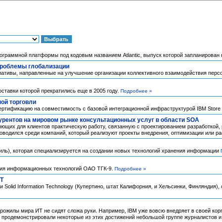
ограммной платформы под кодовым названием Atlantic, выпуск которой запланирован н
проблемы глобализации
иативы, направленные на улучшение организации коллективного взаимодействия перс
ставки которой прекратились еще в 2005 году.
Подробнее »
ной торговли
ртификацию на совместимость с базовой интеграционной инфраструктурой IBM Store I
курентов на мировом рынке консультационных услуг в области SOA
яющих для клиентов практическую работу, связанную с проектированием разработкой,
оводился среди компаний, который реализуют проекты внедрения, оптимизации или р
аиль), которая специализируется на создании новых технологий хранения информации
тия информационных технологий ОАО ТГК-9.
Подробнее »
IT
 Solid Information Technology (Купертино, штат Калифорния, и Хельсинки, Финляндия
рожилы мира ИТ не сидят сложа руки. Например, IBM уже вовсю внедряет в своей корп
 продемонстрировали некоторые из этих достижений небольшой группе журналистов и