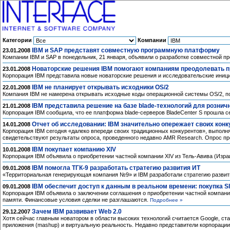
Категории
Компании
IBM и SAP представят совместную программную платформу
23.01.2008
Компании IBM и SAP в понедельник, 21 января, объявили о разработке совместной пр
Новаторские решения IBM помогают компаниям преодолевать 
23.01.2008
Корпорация IBM представила новые новаторские решения и исследовательские иниц
IBM не планирует открывать исходники OS/2
22.01.2008
Компания IBM не намерена открывать исходные коды операционной системы OS/2, по
IBM представила решение на базе blade-технологий для рознич
21.01.2008
Корпорация IBM сообщила, что ее платформа blade-серверов BladeCenter S прошла се
Отчет об исследовании: IBM значительно опережает своих кон
14.01.2008
Корпорация IBM сегодня «далеко впереди своих традиционных конкурентов», выполн
свидетельствуют результаты опроса, проведенного недавно AMR Research. Опрос пр
IBM покупает компанию XIV
10.01.2008
Корпорация IBM объявила о приобретении частной компании XIV из Тель-Авива (Изр
IBM помогла ТГК-9 разработать стратегию развития ИТ
09.01.2008
«Территориальная генерирующая компания №9» и IBM разработали стратегию разви
IBM обеспечит доступ к данным в реальном времени: покупка S
09.01.2008
Корпорация IBM объявила о заключении соглашения о приобретении частной компании
памяти. Финансовые условия сделки не разглашаются.
Подробнее »
Зачем IBM развивает Web 2.0
29.12.2007
Хотя сейчас главным новатором в области высоких технологий считается Google, ста
приложения (mashup) и виртуальную реальность. Недавно представители корпорации