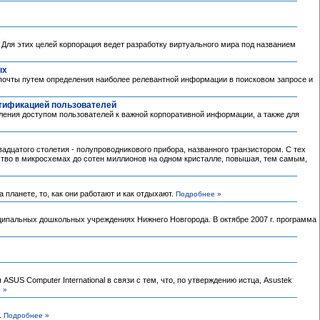
Для этих целей корпорация ведет разработку виртуального мира под названием
ых
почты путем определения наиболее релевантной информации в поисковом запросе и
тификацией пользователей
ления доступом пользователей к важной корпоративной информации, а также для
адцатого столетия - полупроводникового прибора, названного транзистором. С тех
тво в микросхемах до сотен миллионов на одном кристалле, повышая, тем самым,
 планете, то, как они работают и как отдыхают.
Подробнее »
ципальных дошкольных учреждениях Нижнего Новгорода. В октябре 2007 г. программа
SUS Computer International в связи с тем, что, по утверждению истца, Asustek
 »
.
Подробнее »