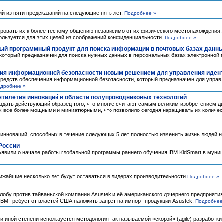
ий из пяти предсказаний на следующие пять лет.
Подробнее »
овать их к более тесному общению независимо от их физического местонахождения. 
спользуется для этих целей из соображений конфиденциальности.
Подробнее »
ный программный продукт для поиска информации в почтовых базах данн
оторый предназначен для поиска нужных данных в персональных базах электронной 
ния информационной безопасности новым решением для управления иден
средств обеспечения информационной безопасности, который предназначен для управ
дробнее »
сятилетия инноваций в области полупроводниковых технологий
оздать действующий образец того, что многие считают самым великим изобретением дв
х все более мощными и миниатюрными, что позволило сегодня наращивать их количес
и инноваций, способных в течение следующих 5 лет полностью изменить жизнь людей на
 России
явили о начале работы глобальной программы раннего обучения IBM KidSmart в муни
жайшие несколько лет будут оставаться в лидерах производительности
Подробнее »
лобу против тайваньской компании Asustek и её американского дочернего предприятия A
 IBM требует от властей США наложить запрет на импорт продукции Asustek.
Подробнее
 иной степени используется методология так называемой «скорой» (agile) разработки