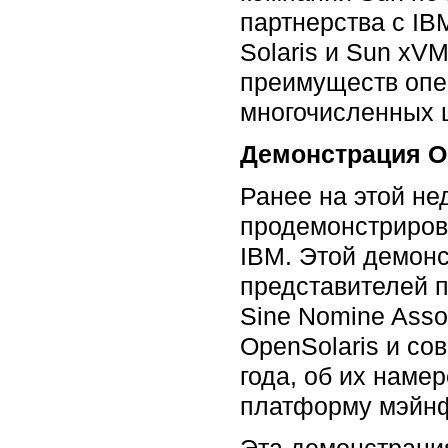
партнерства с IB
Solaris и Sun x
преимуществ опе
многочисленных ц
Демонстрация O
Ранее на этой не
продемонстриров
IBM. Этой демонс
представителей 
Sine Nomine Asso
OpenSolaris и со
года, об их наме
платформу мэйнф
Эта демонстрация