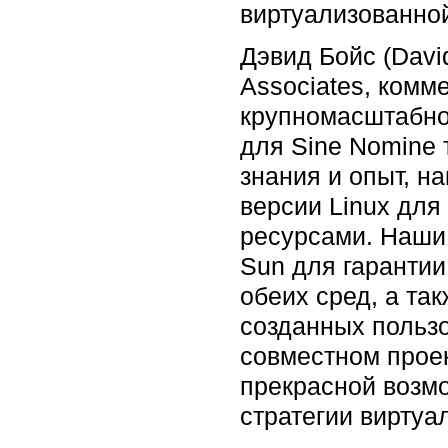
виртуализованно
Дэвид Бойс (Davi
Associates, комм
крупномасштабно
для Sine Nomine
знания и опыт, н
версии Linux дл
ресурсами. Наши 
Sun для гаранти
обеих сред, а та
созданных пользо
совместном прое
прекрасной возм
стратегии виртуа