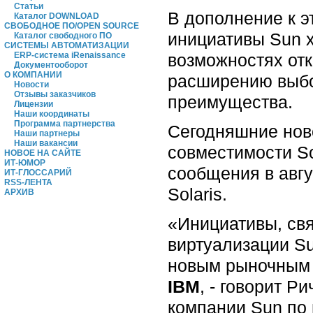
Статьи
В дополнение к э
Каталог DOWNLOAD
СВОБОДНОЕ ПО/OPEN SOURCE
инициативы Sun 
Каталог свободного ПО
СИСТЕМЫ АВТОМАТИЗАЦИИ
возможностях от
ERP-система iRenaissance
Документооборот
О КОМПАНИИ
расширению выбо
Новости
Отзывы заказчиков
преимущества.
Лицензии
Наши координаты
Программа партнерства
Сегодняшние ново
Наши партнеры
Наши вакансии
совместимости So
НОВОЕ НА САЙТЕ
ИТ-ЮМОР
сообщения в авг
ИТ-ГЛОССАРИЙ
RSS-ЛЕНТА
Solaris.
АРХИВ
«Инициативы, свя
виртуализации S
новым рыночным 
IBM
, - говорит Р
компании Sun по