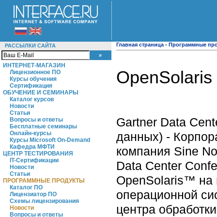
Главная страница
-
Программные пр
РАССЫЛКИ САЙТА
ИНТЕРНЕТ-МАГАЗИН
OpenSolaris
Лицензионное ПО
Курсы обучения
Сертификация
ОБУЧЕНИЕ И СЕМИНАРЫ
Каталог курсов
Новости
Статьи
Gartner Data Cen
Вопросы и ответы
Бесплатные семинары
данных) - Корпор
Онлайн-курсы
Курсы Microsoft On-Demand
Кафедра МФТИ
компания Sine No
ЦЕНТР ТЕСТИРОВАНИЯ
IT-Сертификации
Data Center Conf
Новости
Статьи
OpenSolaris™ н
ПРОГРАММНЫЕ ПРОДУКТЫ
Каталог ПО
операционной си
Лицензиатор ПО
Схемы лицензирования
центра обработки
Новости
Вопросы и ответы