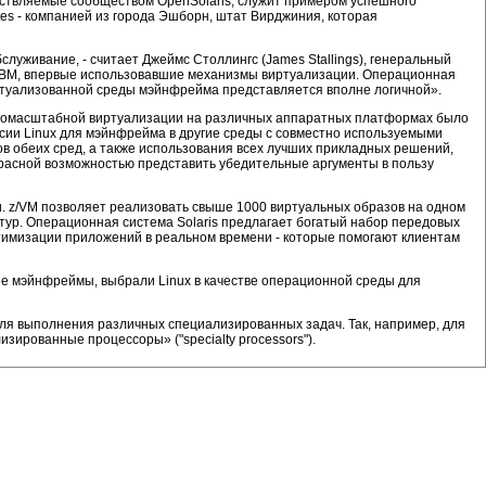
ествляемые сообществом OpenSolaris, служит примером успешного
es - компанией из города Эшборн, штат Вирджиния, которая
луживание, - считает Джеймс Столлингс (James Stallings), генеральный
ы IBM, впервые использовавшие механизмы виртуализации. Операционная
иртуализованной среды мэйнфрейма представляется вполне логичной».
крупномасштабной виртуализации на различных аппаратных платформах было
сии Linux для мэйнфрейма в другие среды с совместно используемыми
в обеих сред, а также использования всех лучших прикладных решений,
красной возможностью представить убедительные аргументы в пользу
. z/VM позволяет реализовать свыше 1000 виртуальных образов на одном
ур. Операционная система Solaris предлагает богатый набор передовых
 оптимизации приложений в реальном времени - которые помогают клиентам
е мэйнфреймы, выбрали Linux в качестве операционной среды для
ля выполнения различных специализированных задач. Так, например, для
ированные процессоры» ("specialty processors").