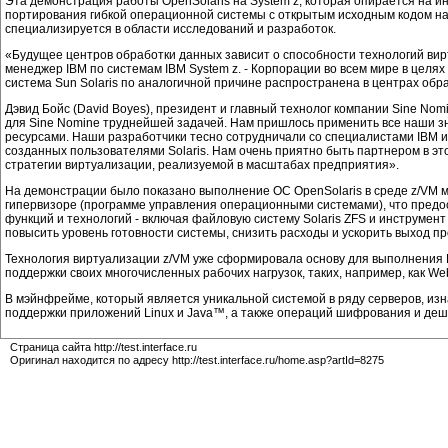
Эта демонстрация работы OpenSolaris на System z, которая опирается на 
портирования гибкой операционной системы с открытым исходным кодом на 
специализируется в области исследований и разработок.
«Будущее центров обработки данных зависит о способности технологий вирт
менеджер IBM по системам IBM System z. - Корпорации во всем мире в цел
система Sun Solaris по аналогичной причине распространена в центрах об
Дэвид Бойс (David Boyes), президент и главный технолог компании Sine N
для Sine Nomine труднейшей задачей. Нам пришлось применить все наши зн
ресурсами. Наши разработчики тесно сотрудничали со специалистами IBM и
созданных пользователями Solaris. Нам очень приятно быть партнером в э
стратегии виртуализации, реализуемой в масштабах предприятия».
На демонстрации было показано выполнение ОС OpenSolaris в среде z/VM 
гипервизоре (программе управления операционными системами), что предо
функций и технологий - включая файловую систему Solaris ZFS и инструмент
повысить уровень готовности системы, снизить расходы и ускорить выход пр
Технология виртуализации z/VM уже сформировала основу для выполнения 
поддержки своих многочисленных рабочих нагрузок, таких, например, как W
В мэйнфрейме, который является уникальной системой в ряду серверов, и
поддержки приложений Linux и Java™, а также операций шифрования и деши
Страница сайта http://test.interface.ru
Оригинал находится по адресу http://test.interface.ru/home.asp?artId=8275