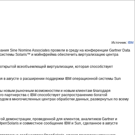
Источник:
IBM
ания Sine Nomine Associates провели в среду на конференции Gartner Data
 системы Solaris™ и мэйнфрейма обеспечить виртуализацию центра
 открытой всеобъемлющей виртуализации, которая способствует
ия в августе о расширении поддержки IBM операционной системы Sun
ады новым рыночным возможностям и новым клиентам благодаря
его партнерства с IBM способствует распространению богатой
дом в многочисленных центрах обработки данных, развернутых по всему
той демонстрации, проведенной для клиентов, аналитиков Gartner и
enSolaris и совместное сообщение IBM и Sun, сделанное в августе