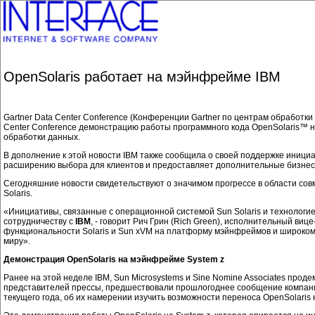
OpenSolaris работает на мэйнфрейме IBM
Gartner Data Center Conference (Конференции Gartner по центрам обработки
Center Conference демонстрацию работы программного кода OpenSolaris™
обработки данных.
В дополнение к этой новости IBM также сообщила о своей поддержке иниц
расширению выбора для клиентов и предоставляет дополнительные бизнес
Сегодняшние новости свидетельствуют о значимом прогрессе в области совм
Solaris.
«Инициативы, связанные с операционной системой Sun Solaris и технолог
сотрудничеству с
IBM
, - говорит Рич Грин (Rich Green), исполнительный в
функциональности Solaris и Sun xVM на платформу мэйнфреймов и широком
миру».
Демонстрация OpenSolaris на мэйнфрейме System z
Ранее на этой неделе IBM, Sun Microsystems и Sine Nomine Associates про
представителей прессы, предшествовали прошлогоднее сообщение компании 
текущего года, об их намерении изучить возможности переноса OpenSolaris