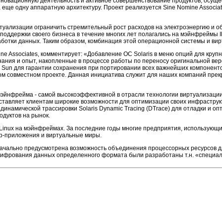
инновационную деятельность и активное совершенствование продуктов, осущ
еще одну аппаратную архитектуру. Проект реализуется Sine Nomine Associat
уализации ограничить стремительный рост расходов на электроэнергию и обс
ях поддержки своего бизнеса в течение многих лет полагались на мэйнфрейм
работки данных. Таким образом, комбинация этой операционной системы и в
omine Associates, комментирует: «Добавление ОС Solaris в меню опций для 
ания и опыт, накопленные в процессе работы по переносу оригинальной вер
 Sun для гарантии сохранения при портировании всех важнейших компоненто
том совместном проекте. Данная инициатива служит для наших компаний пре
мэйнфрейма - самой высокоэффективной в отрасли технологии виртуализации
ставляет клиентам широкие возможности для оптимизации своих инфраструкт
 динамической трассировки Solaris Dynamic Tracing (DTrace) для отладки и
одуктов на рынок.
Linux на мэйнфреймах. За последние годы многие предприятия, использующи
eb-приложения и виртуальные миры.
значально предусмотрена возможность объединения процессорных ресурсов д
фрования данных определенного формата были разработаны т.н. «специализ