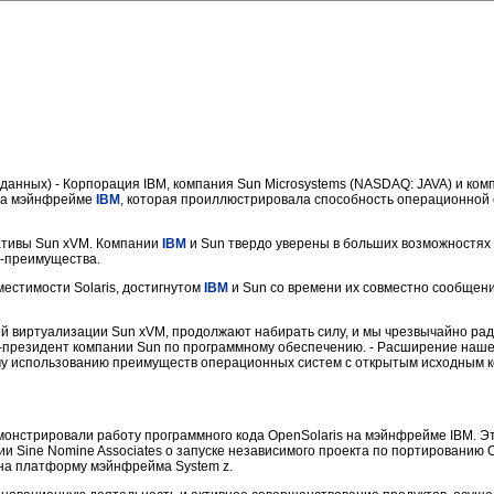
 данных) - Корпорация IBM, компания Sun Microsystems (NASDAQ: JAVA) и комп
 на мэйнфрейме
IBM
, которая проиллюстрировала способность операционной
иативы Sun xVM. Компании
IBM
и Sun твердо уверены в больших возможностях
-преимущества.
естимости Solaris, достигнутом
IBM
и Sun со времени их совместно сообщен
ией виртуализации Sun xVM, продолжают набирать силу, и мы чрезвычайно р
ице-президент компании Sun по программному обеспечению. - Расширение наш
у использованию преимуществ операционных систем с открытым исходным ко
демонстрировали работу программного кода OpenSolaris на мэйнфрейме IBM. Э
Sine Nomine Associates о запуске независимого проекта по портированию Op
 на платформу мэйнфрейма System z.