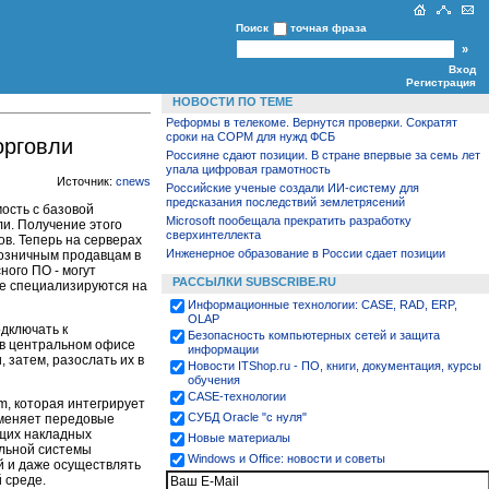
Поиск
точная фраза
Вход
Регистрация
НОВОСТИ ПО ТЕМЕ
Реформы в телекоме. Вернутся проверки. Сократят
сроки на СОРМ для нужд ФСБ
орговли
Россияне сдают позиции. В стране впервые за семь лет
упала цифровая грамотность
Источник:
cnews
Российские ученые создали ИИ‑систему для
предсказания последствий землетрясений
ость с базовой
Microsoft пообещала прекратить разработку
ли. Получение этого
сверхинтеллекта
в. Теперь на серверах
Инженерное образование в России сдает позиции
розничным продавцам в
ного ПО - могут
РАССЫЛКИ SUBSCRIBE.RU
ые специализируются на
Информационные технологии: CASE, RAD, ERP,
OLAP
дключать к
Безопасность компьютерных сетей и защита
 в центральном офисе
информации
 затем, разослать их в
Новости ITShop.ru - ПО, книги, документация, курсы
обучения
CASE-технологии
m, которая интегрирует
СУБД Oracle "с нуля"
именяет передовые
ющих накладных
Новые материалы
альной системы
Windows и Office: новости и советы
й и даже осуществлять
 среде.