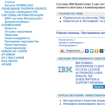
Статьи
Системы IBM BladeCenter S уже пос
Каталог DOWNLOAD
элементы монтажа и комбинирован
СВОБОДНОЕ ПО/OPEN SOURCE
Каталог свободного ПО
ССЫЛКИ ПО ТЕМЕ
СИСТЕМЫ АВТОМАТИЗАЦИИ
Подписаться на рассылку "Обу
ERP-система iRenaissance
Обратиться в "Интерфейс" за
Документооборот
О КОМПАНИИ
Новости
Отзывы заказчиков
Главная страница
-
Программные пр
Лицензии
Наши координаты
Распечатать »
Программа партнерства
Правила публикации »
Наши партнеры
Рекомендовать »
Наши вакансии
Поделиться…
НОВОЕ НА САЙТЕ
ИТ-ЮМОР
ИТ-ГЛОССАРИЙ
МАГАЗИН ПРОГРАММНОГО ОБЕСП
RSS-ЛЕНТА
IBM DOMINO
АРХИВ
ENTERPRISE CLIENT
ACCESS LICENSE
AUTHORIZED USER
ANNUAL SW
SUBSCRIPTION &
SUPPORT RENEWAL
КУРСЫ ОБУЧЕНИЯ
WWW.ITSHOP.
Методология и практика упра
Резервное копирование, восс