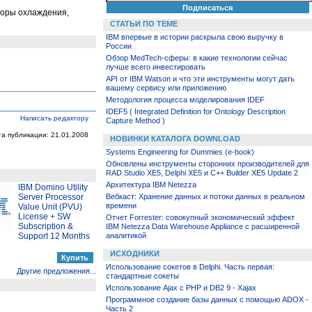
торы охлаждения,
СТАТЬИ ПО ТЕМЕ
IBM впервые в истории раскрыла свою выручку в
России
Обзор MedTech-сферы: в какие технологии сейчас
лучше всего инвестировать
API от IBM Watson и что эти инструменты могут дать
вашему сервису или приложению
Методология процесса моделирования IDEF
IDEF5 ( Integrated Definition for Ontology Description
Написать редактору
Capture Method )
та публикации: 21.01.2008
НОВИНКИ КАТАЛОГА DOWNLOAD
Systems Engineering for Dummies (e-book)
Обновлены инструменты сторонних производителей для
RAD Studio XE5, Delphi XE5 и C++ Builder XE5 Update 2
Архитектура IBM Netezza
IBM Domino Utility
Server Processor
Вебкаст: Хранение данных и потоки данных в реальном
времени
Value Unit (PVU)
License + SW
Отчет Forrester: совокупный экономический эффект
Subscription &
IBM Netezza Data Warehouse Appliance с расширенной
Support 12 Months
аналитикой
ИСХОДНИКИ
Использование сокетов в Delphi. Часть первая:
Другие предложения...
стандартные сокеты
Использование Ajax с PHP и DB2 9 - Xajax
Программное создание базы данных с помощью ADOX -
Часть 2