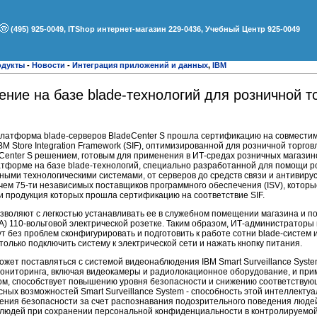
(495) 925-0049, ITShop интернет-магазин 229-0436, Учебный Центр 925-0049
одукты
-
Новости
-
Интеграция приложений и данных
,
IBM
ние на базе blade-технологий для розничной т
платформа blade-серверов BladeCenter S прошла сертификацию на совместим
 Store Integration Framework (SIF), оптимизированной для розничной торгов
enter S решением, готовым для применения в ИТ-средах розничных магазино
латформе на базе blade-технологий, специально разработанной для помощи 
ми технологическими системами, от серверов до средств связи и антивирус
чем 75-ти независимых поставщиков программного обеспечения (ISV), котор
и продукция которых прошла сертификацию на соответствие SIF.
зволяют с легкостью устанавливать ее в служебном помещении магазина и по
) 110-вольтовой электрической розетке. Таким образом, ИТ-администраторы
 без проблем сконфигурировать и подготовить к работе сотни blade-систем и,
только подключить систему к электрической сети и нажать кнопку питания.
ожет поставляться с системой видеонаблюдения IBM Smart Surveillance Syste
ониторинга, включая видеокамеры и радиолокационное оборудование, и пр
елом, способствует повышению уровня безопасности и снижению соответству
сных возможностей Smart Surveillance System - способность этой интеллекту
ния безопасности за счет распознавания подозрительного поведения люде
ц людей при сохранении персональной конфиденциальности в контролируемой