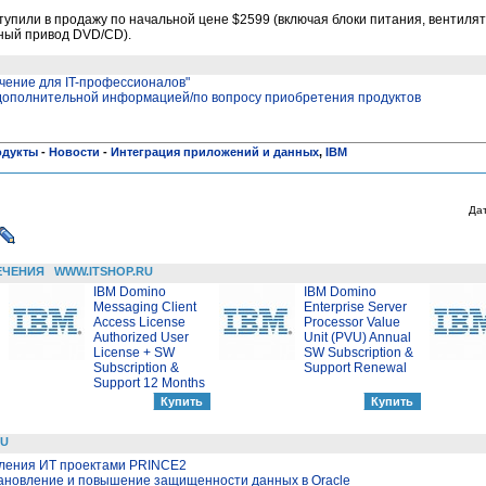
тупили в продажу по начальной цене $2599 (включая блоки питания, вентиля
ный привод DVD/CD).
чение для IT-профессионалов"
 дополнительной информацией/по вопросу приобретения продуктов
одукты
-
Новости
-
Интеграция приложений и данных
,
IBM
Да
ЕЧЕНИЯ
WWW.ITSHOP.RU
IBM Domino
IBM Domino
Messaging Client
Enterprise Server
Access License
Processor Value
Authorized User
Unit (PVU) Annual
License + SW
SW Subscription &
Subscription &
Support Renewal
Support 12 Months
RU
вления ИТ проектами PRINCE2
тановление и повышение защищенности данных в Oracle