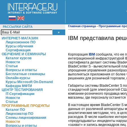
Главная страница
-
Программные пр
РАССЫЛКИ САЙТА
IBM представила реше
ИНТЕРНЕТ-МАГАЗИН
Лицензионное ПО
Курсы обучения
Сертификация
ОБУЧЕНИЕ И СЕМИНАРЫ
Корпорация
IBM
сообщила, что ее 
Каталог курсов
интеграционной инфраструктурой IBM
Новости
сертификата делает системы BladeC
Статьи
BladeCenter S - вычислительной п
Вопросы и ответы
упрощении управления разнообразны
Бесплатные семинары
выполняться приложения от более 
Онлайн-курсы
решениях для розничной торговли, 
Курсы Microsoft On-Demand
Габариты системы BladeCenter S по
Кафедра МФТИ
стандартной (для электросетей США
ЦЕНТР ТЕСТИРОВАНИЯ
компании-розничного продавца могут
IT-Сертификации
магазины, где персоналу останется 
Новости
Статьи
В настоящее время BladeCenter S м
ПРОГРАММНЫЕ ПРОДУКТЫ
данные от различной аппаратуры м
Каталог ПО
аналитические методики, что, в ц
Лицензиатор ПО
расходов. В числе наиболее интере
Схемы лицензирования
«предугадывать» инциденты наруше
Новости
«захват» и запись видеокадров ли
Вопросы и ответы